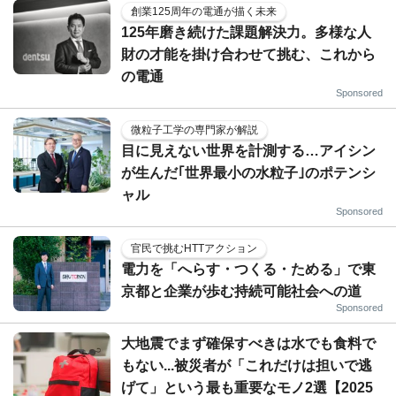
創業125周年の電通が描く未来
125年磨き続けた課題解決力。多様な人
財の才能を掛け合わせて挑む、これから
の電通
Sponsored
微粒子工学の専門家が解説
目に見えない世界を計測する…アイシン
が生んだ｢世界最小の水粒子｣のポテンシ
ャル
Sponsored
官民で挑むHTTアクション
電力を「へらす・つくる・ためる」で東
京都と企業が歩む持続可能社会への道
Sponsored
大地震でまず確保すべきは水でも食料で
もない...被災者が「これだけは担いで逃
げて」という最も重要なモノ2選【2025