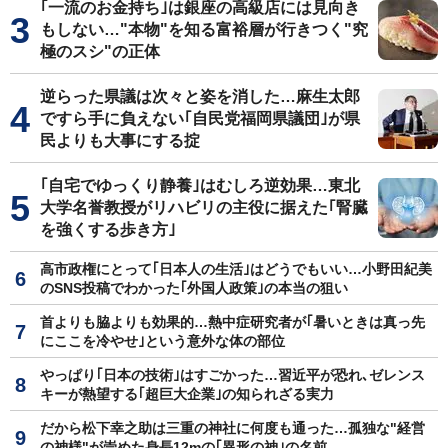
｢一流のお金持ち｣は銀座の高級店には見向き
もしない…"本物"を知る富裕層が行きつく"究
極のスシ"の正体
逆らった県議は次々と姿を消した…麻生太郎
ですら手に負えない｢自民党福岡県議団｣が県
民よりも大事にする掟
｢自宅でゆっくり静養｣はむしろ逆効果…東北
大学名誉教授がリハビリの主役に据えた｢腎臓
を強くする歩き方｣
高市政権にとって｢日本人の生活｣はどうでもいい…小野田紀美
のSNS投稿でわかった｢外国人政策｣の本当の狙い
首よりも脇よりも効果的…熱中症研究者が｢暑いときは真っ先
にここを冷やせ｣という意外な体の部位
やっぱり｢日本の技術｣はすごかった…習近平が恐れ､ゼレンス
キーが熱望する｢超巨大企業｣の知られざる実力
だから松下幸之助は三重の神社に何度も通った…孤独な"経営
の神様"が崇めた身長12mの｢異形の神｣の名前