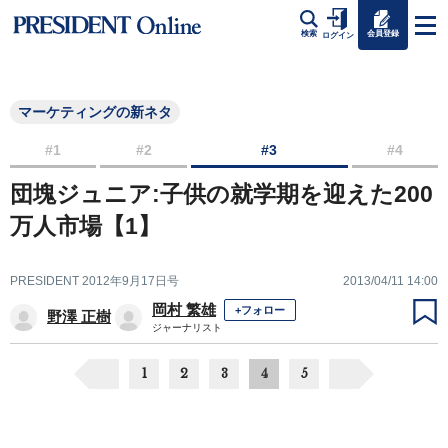
会員登録
検索
ログイン
マーケティングの新ネタ
#1
#2
#3
#4
団塊ジュニア:子供の就学期を迎えた200
万人市場【1】
PRESIDENT 2012年9月17日号
2013/04/11 14:00
岡村 繁雄
+フォロー
野澤 正樹
ジャーナリスト
1
2
3
4
5