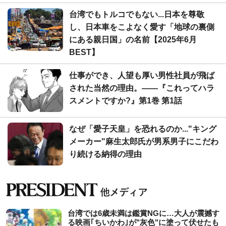
台湾でもトルコでもない...日本を尊敬
し、日本車をこよなく愛す「地球の裏側
にある親日国」の名前【2025年6月
BEST】
仕事ができ、人望も厚い男性社員が飛ば
された当然の理由。――『これってハラ
スメントですか?』第1巻 第1話
なぜ「愛子天皇」を恐れるのか..."キング
メーカー"麻生太郎氏が男系男子にこだわ
り続ける納得の理由
台湾では6歳未満は鑑賞NGに…大人が震撼す
る映画｢ちいかわ｣が"灰色"に塗って伏せたも