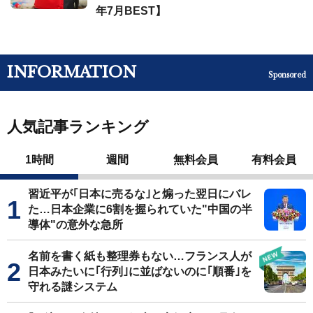
年7月BEST】
INFORMATION
Sponsored
人気記事ランキング
1時間
週間
無料会員
有料会員
習近平が｢日本に売るな｣と煽った翌日にバレ
た…日本企業に6割を握られていた"中国の半
導体"の意外な急所
名前を書く紙も整理券もない…フランス人が
日本みたいに｢行列｣に並ばないのに｢順番｣を
守れる謎システム