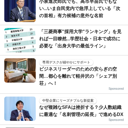
小泉進次郎氏でも、高市早苗氏でもな
い...いま自民党内で急浮上している「次
の首相」有力候補の意外な名前
「三菱商事"採用大学"ランキング」を見
れば一目瞭然...学歴社会・日本で成功に
必要な「出身大学の最低ライン」
専用デスクが細やかにサポート
ビジネスリーダーのための安らぎの空
間…都心を離れて軽井沢の「シェア別
荘」へ！
Sponsored
中堅企業にリーズナブルな新提案
なぜ複雑なSFAは挫折する？少人数組織
に最適な「名刺管理の延長」で進めるDX
Sponsored