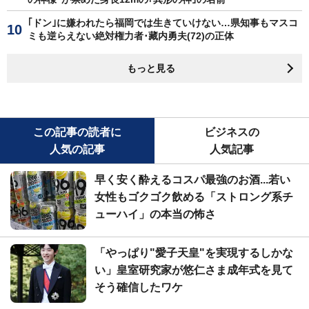
｢ドン｣に嫌われたら福岡では生きていけない…県知事もマスコ
ミも逆らえない絶対権力者･藏内勇夫(72)の正体
もっと見る
この記事の読者に
ビジネスの
人気の記事
人気記事
早く安く酔えるコスパ最強のお酒...若い
女性もゴクゴク飲める「ストロング系チ
ューハイ」の本当の怖さ
「やっぱり"愛子天皇"を実現するしかな
い」皇室研究家が悠仁さま成年式を見て
そう確信したワケ