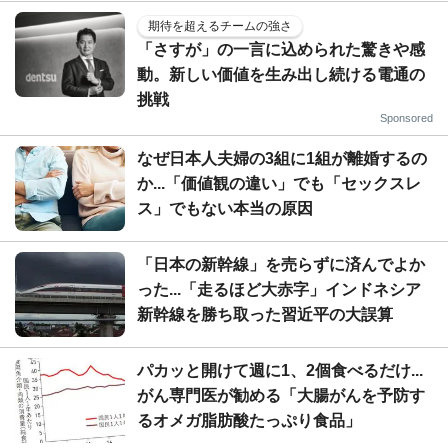
期待を超えるチームの強さ
「さすが」の一言に込められた驚きや感
動。新しい価値を生み出し続ける電通の
挑戦
Sponsored
なぜ日本人夫婦の3組に1組が離婚するの
か...「価値観の違い」でも「セックスレ
ス」でもない本当の原因
「日本の新幹線」を売らずに済んでよか
った...「走るほど大赤字」インドネシア
新幹線を勝ち取った習近平の大誤算
パカッと開けて週に1、2個食べるだけ...
がん専門医が勧める「大腸がんを予防す
るオメガ脂肪酸たっぷり食品」