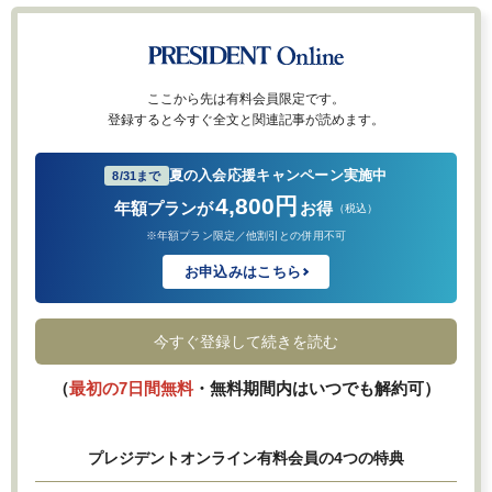
ここから先は有料会員限定です。
登録すると今すぐ全文と関連記事が読めます。
夏の入会応援キャンペーン実施中
8/31まで
4,800円
年額プランが
お得
（税込）
※年額プラン限定／他割引との併用不可
お申込みはこちら
今すぐ登録して続きを読む
（
最初の7日間無料
・無料期間内はいつでも解約可）
プレジデントオンライン有料会員の4つの特典