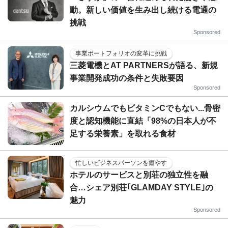
動。新しい価値を生み出し続ける電通の
挑戦
Sponsored
事業ポートフォリオの変革に挑戦
三菱電機とAT PARTNERSが語る、新規
事業開発成功の条件と失敗要因
Sponsored
カルシウムでもビタミンCでもない...骨密
度と認知機能に直結「98%の日本人が不
足する栄養素」を取れる食材
忙しいビジネスパーソンを癒やす
ホテルのサービスと別荘の独立性を融
合…シェア別荘｢GLAMDAY STYLE｣の
魅力
Sponsored