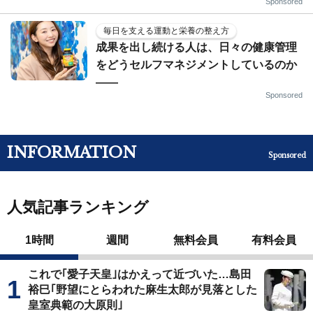
Sponsored
毎日を支える運動と栄養の整え方
成果を出し続ける人は、日々の健康管理
をどうセルフマネジメントしているのか
——
Sponsored
INFORMATION
Sponsored
人気記事ランキング
1時間
週間
無料会員
有料会員
これで｢愛子天皇｣はかえって近づいた…島田
裕巳｢野望にとらわれた麻生太郎が見落とした
皇室典範の大原則｣