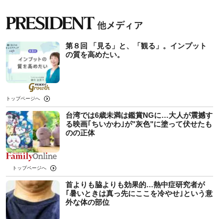
第８回 「見る」と、「観る」。インプット
の質を高めたい。
トップページへ
台湾では6歳未満は鑑賞NGに…大人が震撼す
る映画｢ちいかわ｣が"灰色"に塗って伏せたも
のの正体
トップページへ
首よりも脇よりも効果的…熱中症研究者が
｢暑いときは真っ先にここを冷やせ｣という意
外な体の部位