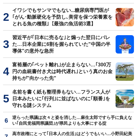
イワシでもサンマでもない...糖尿病専門医が
｢がん･動脈硬化を予防し､美背を保つ栄養素を
とれる魚の種類｣【最強の魚活術3選】
習近平が｢日本に売るな｣と煽った翌日にバレ
た…日本企業に6割を握られていた"中国の半
導体"の意外な急所
富裕層の｢ペット離れ｣が止まらない…｢300万
円の血統書付き犬は時代遅れ｣という真のお金
持ちが"向かった先"
名前を書く紙も整理券もない…フランス人が
日本みたいに｢行列｣に並ばないのに｢順番｣を
守れる謎システム
逆らった県議は次々と姿を消した…麻生太郎ですら手に負えな
い｢自民党福岡県議団｣が県民よりも大事にする掟
高市政権にとって｢日本人の生活｣はどうでもいい…小野田紀美