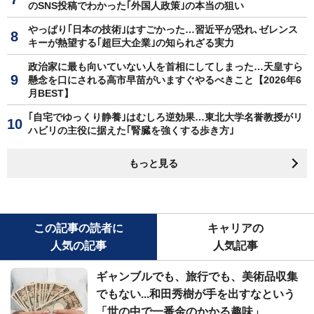
のSNS投稿でわかった｢外国人政策｣の本当の狙い
やっぱり｢日本の技術｣はすごかった…習近平が恐れ､ゼレンス
キーが熱望する｢超巨大企業｣の知られざる実力
政治家に最も向いていない人を首相にしてしまった…天皇すら
懸念を口にされる高市早苗がいますぐやるべきこと【2026年6
月BEST】
｢自宅でゆっくり静養｣はむしろ逆効果…東北大学名誉教授がリ
ハビリの主役に据えた｢腎臓を強くする歩き方｣
もっと見る
この記事の読者に
キャリアの
人気の記事
人気記事
ギャンブルでも、旅行でも、美術品収集
でもない...和田秀樹が手を出すなという
「世の中で一番金のかかる趣味」