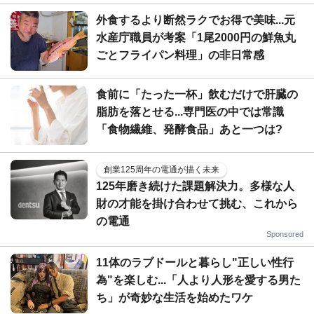
外食するより断然ラクでお得で美味...元
水産庁職員が考案「1尾2000円の鮮魚丸
ごとフライパン料理」の非日常感
食前に「たった一杯」飲むだけで肝臓の
脂肪を落とせる...専門医の中では常識
「食物繊維、発酵食品」あと一つは?
創業125周年の電通が描く未来
125年磨き続けた課題解決力。多様な人
財の才能を掛け合わせて挑む、これから
の電通
Sponsored
11体のラブドールと暮らし"正しい性行
為"を楽しむ...「人より人形を愛する男た
ち」が奇妙な生活を始めたワケ