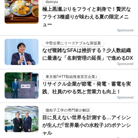
dancyu
極上黒瀬ぶりをフライと刺身で！贅沢な
フライ3種盛りが味わえる夏の限定メニ
ュー
Sponsored
中堅企業にリーズナブルな新提案
なぜ複雑なSFAは挫折する？少人数組織
に最適な「名刺管理の延長」で進めるDX
Sponsored
東京都｢HTT取組推進宣言企業｣
リサイクル企業が節電・発電・蓄電を実
践、社員のやる気と営業力も向上！
Sponsored
微粒子工学の専門家が解説
目に見えない世界を計測する…アイシン
が生んだ｢世界最小の水粒子｣のポテンシ
ャル