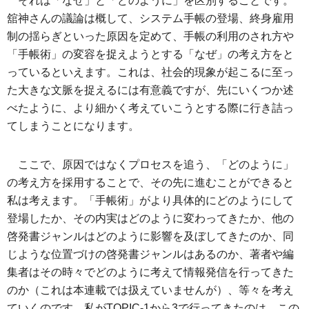
それは「なぜ」と「どのように」を区別することです。
舘神さんの議論は概して、システム手帳の登場、終身雇用
制の揺らぎといった原因を定めて、手帳の利用のされ方や
「手帳術」の変容を捉えようとする「なぜ」の考え方をと
っているといえます。これは、社会的現象が起こるに至っ
た大きな文脈を捉えるには有意義ですが、先にいくつか述
べたように、より細かく考えていこうとする際に行き詰っ
てしまうことになります。
ここで、原因ではなくプロセスを追う、「どのように」
の考え方を採用することで、その先に進むことができると
私は考えます。「手帳術」がより具体的にどのようにして
登場したか、その内実はどのように変わってきたか、他の
啓発書ジャンルはどのように影響を及ぼしてきたのか、同
じような位置づけの啓発書ジャンルはあるのか、著者や編
集者はその時々でどのように考えて情報発信を行ってきた
のか（これは本連載では扱えていませんが）、等々を考え
ていくのです。私がTOPIC-1から3で行ってきたのは、この