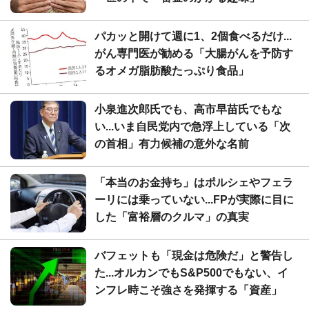
パカッと開けて週に1、2個食べるだけ...
がん専門医が勧める「大腸がんを予防す
るオメガ脂肪酸たっぷり食品」
小泉進次郎氏でも、高市早苗氏でもな
い...いま自民党内で急浮上している「次
の首相」有力候補の意外な名前
「本当のお金持ち」はポルシェやフェラ
ーリには乗っていない...FPが実際に目に
した「富裕層のクルマ」の真実
バフェットも「現金は危険だ」と警告し
た...オルカンでもS&P500でもない、イ
ンフレ時こそ強さを発揮する「資産」