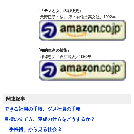
『「モノと女」の戦後史
』
天野正子・桜井 厚
／有信堂高文社／1992年
『知的生産の技術
』
梅棹忠夫
／岩波書店／1969年
関連記事
できる社員の手帳、ダメ社員の手帳
目標の立て方、達成の仕方をどうするか？
「手帳術」から見る社会-3-