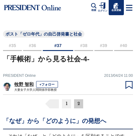
会員登録
検索
ログイン
ポスト「ゼロ年代」の自己啓発書と社会
#35
#36
#37
#38
#39
#40
「手帳術」から見る社会-4-
PRESIDENT Online
2013/04/24 11:00
牧野 智和
+フォロー
大妻女子大学人間関係学部教授
1
2
「なぜ」から「どのように」の発想へ