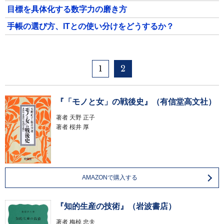
目標を具体化する数字力の磨き方
手帳の選び方、ITとの使い分けをどうするか？
1
2
『「モノと女」の戦後史』（有信堂高文社）
著者
天野 正子
著者
桜井 厚
AMAZONで購入する
『知的生産の技術』（岩波書店）
著者
梅棹 忠夫