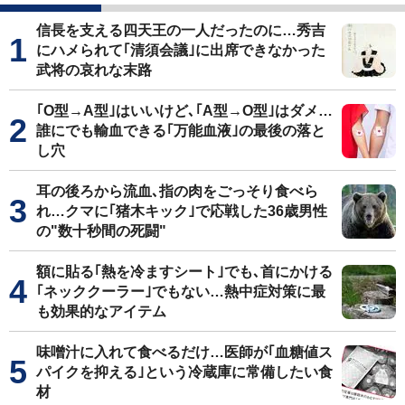
信長を支える四天王の一人だったのに…秀吉
にハメられて｢清須会議｣に出席できなかった
武将の哀れな末路
｢O型→A型｣はいいけど､｢A型→O型｣はダメ…
誰にでも輸血できる｢万能血液｣の最後の落と
し穴
耳の後ろから流血､指の肉をごっそり食べら
れ…クマに｢猪木キック｣で応戦した36歳男性
の"数十秒間の死闘"
額に貼る｢熱を冷ますシート｣でも､首にかける
｢ネッククーラー｣でもない…熱中症対策に最
も効果的なアイテム
味噌汁に入れて食べるだけ…医師が｢血糖値ス
パイクを抑える｣という冷蔵庫に常備したい食
材