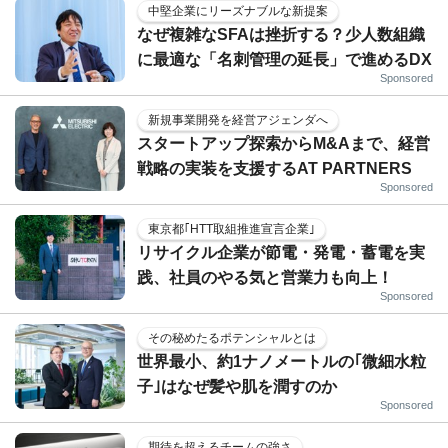
中堅企業にリーズナブルな新提案
なぜ複雑なSFAは挫折する？少人数組織
に最適な「名刺管理の延長」で進めるDX
Sponsored
新規事業開発を経営アジェンダへ
スタートアップ探索からM&Aまで、経営
戦略の実装を支援するAT PARTNERS
Sponsored
東京都｢HTT取組推進宣言企業｣
リサイクル企業が節電・発電・蓄電を実
践、社員のやる気と営業力も向上！
Sponsored
その秘めたるポテンシャルとは
世界最小、約1ナノメートルの｢微細水粒
子｣はなぜ髪や肌を潤すのか
Sponsored
期待を超えるチームの強さ