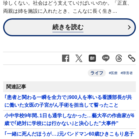
珍しくない。社会はどう支えていけばいいのか。「正直、
両親は姉を施設に入れたとき、こんなに長く生き…
続きを読む
ライフ
#医療
#障害者
関連記事
｢患者と関わる一瞬を全力で｣900人を率いる看護部長が共
に働いた女医の子宮がん手術を担当して誓ったこと
小中学校9年間､1日も通学しなかった…藝大卒の作曲家が6
歳で｢絶対に学校には行かない｣と決心した"大事件"
｢一緒に死んだほうが…｣元バンドマン60歳ひきこもり息子