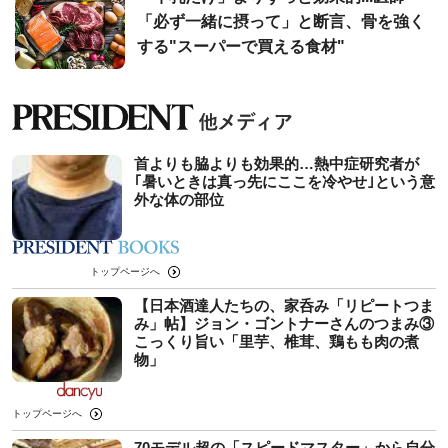
「必ず一緒に摂って」と断言、骨を強く
する"スーパーで買える食材"
首よりも脇よりも効果的…熱中症研究者が
｢暑いときは真っ先にここを冷やせ｣という意
外な体の部位
トップページへ
【日本酒達人たちの、家呑み「リピートつま
み」帖】ジョン・ゴントナーさんのつまみ③
こっくり旨い「里芋、椎茸、鶏もも肉の煮
物」
トップページへ
70モデル超の「スピードマスター」から自分