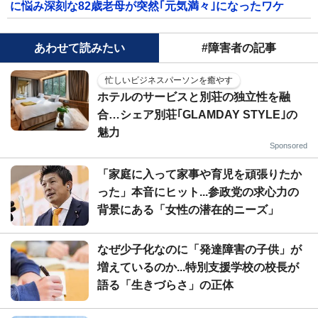
に悩み深刻な82歳老母が突然｢元気満々｣になったワケ
あわせて読みたい
#障害者の記事
忙しいビジネスパーソンを癒やす
ホテルのサービスと別荘の独立性を融
合…シェア別荘｢GLAMDAY STYLE｣の
魅力
Sponsored
「家庭に入って家事や育児を頑張りたか
った」本音にヒット...参政党の求心力の
背景にある「女性の潜在的ニーズ」
なぜ少子化なのに「発達障害の子供」が
増えているのか...特別支援学校の校長が
語る「生きづらさ」の正体