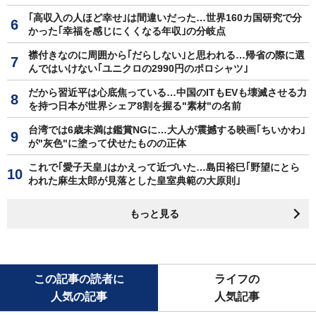
｢高収入の人ほど幸せ｣は間違いだった…世界160カ国研究で分
かった｢幸福を感じにくくなる年収｣の分岐点
襟付きなのに周囲から｢だらしない｣と思われる…帰省の際に選
んではいけない｢ユニクロの2990円のポロシャツ｣
だから習近平は心底焦っている…中国のITもEVも壊滅させる力
を持つ日本が世界シェア8割を握る"素材"の名前
台湾では6歳未満は鑑賞NGに…大人が震撼する映画｢ちいかわ｣
が"灰色"に塗って伏せたものの正体
これで｢愛子天皇｣はかえって近づいた…島田裕巳｢野望にとら
われた麻生太郎が見落とした皇室典範の大原則｣
もっと見る
この記事の読者に
ライフの
人気の記事
人気記事