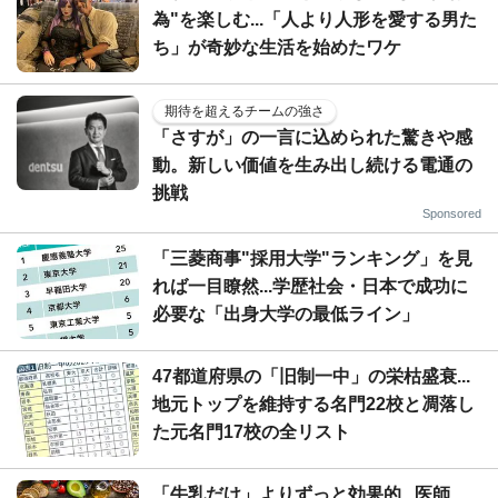
為"を楽しむ...「人より人形を愛する男た
ち」が奇妙な生活を始めたワケ
期待を超えるチームの強さ
「さすが」の一言に込められた驚きや感
動。新しい価値を生み出し続ける電通の
挑戦
Sponsored
「三菱商事"採用大学"ランキング」を見
れば一目瞭然...学歴社会・日本で成功に
必要な「出身大学の最低ライン」
47都道府県の「旧制一中」の栄枯盛衰...
地元トップを維持する名門22校と凋落し
た元名門17校の全リスト
「牛乳だけ」よりずっと効果的...医師