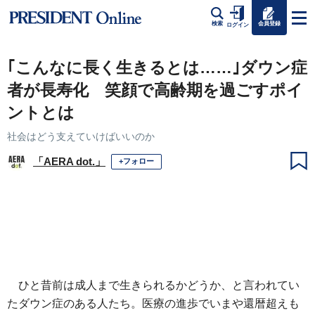
会員登録
検索
ログイン
｢こんなに長く生きるとは……｣ダウン症
者が長寿化 笑顔で高齢期を過ごすポイ
ントとは
社会はどう支えていけばいいのか
「AERA dot.」
+フォロー
ひと昔前は成人まで生きられるかどうか、と言われてい
たダウン症のある人たち。医療の進歩でいまや還暦超えも