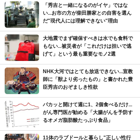
「秀吉と一緒になるのがイヤ」ではな
い...お市の方が柴田勝家との自害を選ん
だ"現代人には理解できない"理由
大地震でまず確保すべきは水でも食料で
もない...被災者が「これだけは担いで逃
げて」という最も重要なモノ2選
NHK大河ではとても放送できない...宣教
師に「獣より劣ったもの」と書かれた豊
臣秀吉のおぞましき性欲
パカッと開けて週に1、2個食べるだけ...
がん専門医が勧める「大腸がんを予防す
るオメガ脂肪酸たっぷり食品」
11体のラブドールと暮らし"正しい性行