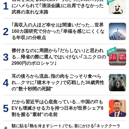
にハメられて｢清須会議｣に出席できなかった
武将の哀れな末路
｢高収入の人ほど幸せ｣は間違いだった…世界
160カ国研究で分かった｢幸福を感じにくくな
る年収｣の分岐点
襟付きなのに周囲から｢だらしない｣と思われ
る…帰省の際に選んではいけない｢ユニクロの
2990円のポロシャツ｣
耳の後ろから流血､指の肉をごっそり食べら
れ…クマに｢猪木キック｣で応戦した36歳男性
の"数十秒間の死闘"
だから習近平は心底焦っている…中国のITも
EVも壊滅させる力を持つ日本が世界シェア8
割を握る"素材"の名前
額に貼る｢熱を冷ますシート｣でも､首にかける｢ネッククーラ