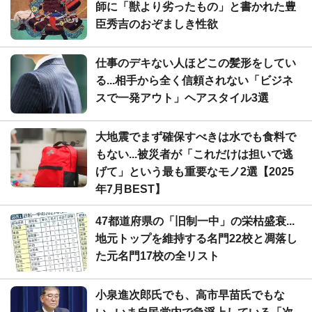
師に「獣より劣ったもの」と書かれた豊
臣秀吉のおぞましき性欲
仕事のデキない人ほどこの髪形をしてい
る...相手から全く信頼されない「ビジネ
スで一発アウト」ヘアスタイル3選
大地震でまず確保すべきは水でも食料で
もない...被災者が「これだけは担いで逃
げて」という最も重要なモノ2選【2025
年7月BEST】
47都道府県の「旧制一中」の栄枯盛衰...
地元トップを維持する名門22校と凋落し
た元名門17校の全リスト
小泉進次郎氏でも、高市早苗氏でもな