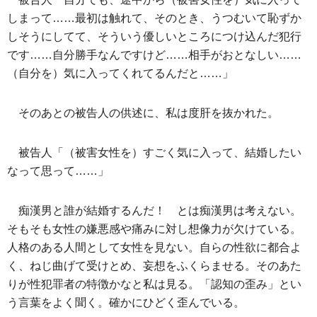
しまって……最初は触れて、そのとき、うつむいて恥ずか
しそうにしてて、そういう優しいところにつけ込んだ犯行
です……自分勝手なんですけど……相手がおとなしい……
（自分を）気に入ってくれてるんだと……」
そのあとの被告人の供述に、私は度肝を抜かれた。
被告人「（被害女性を）すごく気に入って、結婚したい
なって思って……」
痴漢男と誰が結婚するんだ！ とは痴漢男は考えない。
そもそも女性の嫌悪感や痛みに対し想像力が欠けている。
人格のある人間として女性を見ない。自らの性欲に都合よ
く、ねじ曲げて受けとめ、妄想をふくらませる。そのあた
りが性犯罪者の特徴かなと私は見る。「認知の歪み」とい
う言葉をよく聞く。確かにひどく歪んでいる。