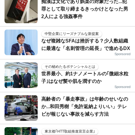
痴漢は文化であり娯楽の対象だった...犯
罪として取り締まるきっかけとなった男
2人による強姦事件
中堅企業にリーズナブルな新提案
なぜ複雑なSFAは挫折する？少人数組織
に最適な「名刺管理の延長」で進めるDX
Sponsored
その秘めたるポテンシャルとは
世界最小、約1ナノメートルの｢微細水粒
子｣はなぜ髪や肌を潤すのか
Sponsored
高齢者の「暴走事故」は年齢のせいなの
か...和田秀樹「免許返納よりいい」テレ
ビが報じない事故を減らす方法
東京都｢HTT取組推進宣言企業｣