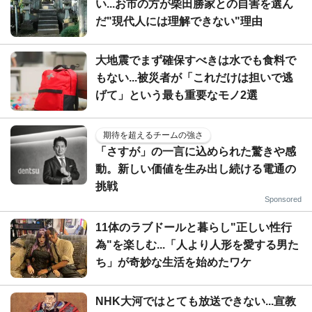
い...お市の方が柴田勝家との自害を選ん
だ"現代人には理解できない"理由
大地震でまず確保すべきは水でも食料で
もない...被災者が「これだけは担いで逃
げて」という最も重要なモノ2選
期待を超えるチームの強さ
「さすが」の一言に込められた驚きや感
動。新しい価値を生み出し続ける電通の
挑戦
Sponsored
11体のラブドールと暮らし"正しい性行
為"を楽しむ...「人より人形を愛する男た
ち」が奇妙な生活を始めたワケ
NHK大河ではとても放送できない...宣教