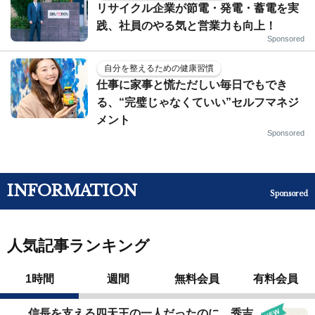
リサイクル企業が節電・発電・蓄電を実
践、社員のやる気と営業力も向上！
Sponsored
自分を整えるための健康習慣
仕事に家事と慌ただしい毎日でもでき
る、“完璧じゃなくていい”セルフマネジ
メント
Sponsored
INFORMATION
Sponsored
人気記事ランキング
1時間
週間
無料会員
有料会員
信長を支える四天王の一人だったのに…秀吉