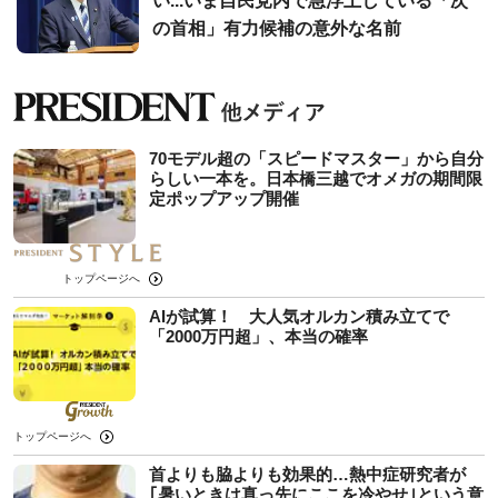
い...いま自民党内で急浮上している「次
の首相」有力候補の意外な名前
70モデル超の「スピードマスター」から自分
らしい一本を。日本橋三越でオメガの期間限
定ポップアップ開催
トップページへ
AIが試算！ 大人気オルカン積み立てで
「2000万円超」、本当の確率
トップページへ
首よりも脇よりも効果的…熱中症研究者が
｢暑いときは真っ先にここを冷やせ｣という意