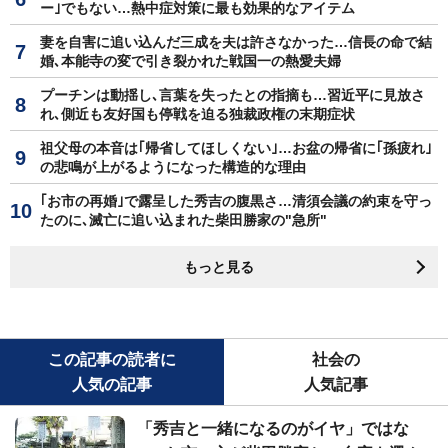
ー｣でもない…熱中症対策に最も効果的なアイテム
妻を自害に追い込んだ三成を夫は許さなかった…信長の命で結
婚､本能寺の変で引き裂かれた戦国一の熱愛夫婦
プーチンは動揺し､言葉を失ったとの指摘も…習近平に見放さ
れ､側近も友好国も停戦を迫る独裁政権の末期症状
祖父母の本音は｢帰省してほしくない｣…お盆の帰省に｢孫疲れ｣
の悲鳴が上がるようになった構造的な理由
｢お市の再婚｣で露呈した秀吉の腹黒さ…清須会議の約束を守っ
たのに､滅亡に追い込まれた柴田勝家の"急所"
もっと見る
この記事の読者に
社会の
人気の記事
人気記事
「秀吉と一緒になるのがイヤ」ではな