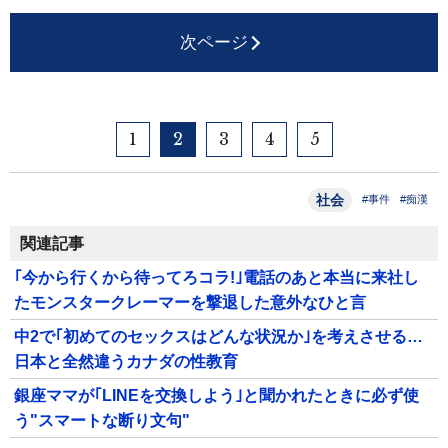
次ページ
1
2
3
4
5
社会
#事件
#痴漢
関連記事
｢今から行くから待ってろコラ!｣電話のあと本当に来社し
たモンスタークレーマーを撃退した意外なひと言
中2で｢初めてのセックスはどんな状況か｣を考えさせる…
日本と全然違うカナダの性教育
銀座ママが｢LINEを交換しよう｣と聞かれたときに必ず使
う"スマートな断り文句"