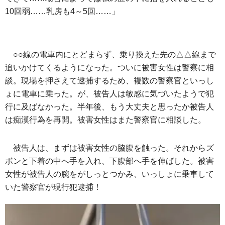
10回弱……乳房も4～5回……」
○○線の電車内にとどまらず、乗り換えた先の△△線まで
追いかけてくるようになった。ついに被害女性は警察に相
談。現場を押さえて逮捕するため、複数の警察官といっし
ょに電車に乗った。が、被告人は敏感に気づいたようで犯
行に及ばなかった。半年後、もう大丈夫と思ったか被告人
は痴漢行為を再開。被害女性はまた警察官に相談した。
被告人は、まずは被害女性の脇腹を触った。それからズ
ボンと下着の中へ手を入れ、下腹部へ手を伸ばした。被害
女性が被告人の腕をがしっとつかみ、いっしょに乗車して
いた警察官が現行犯逮捕！