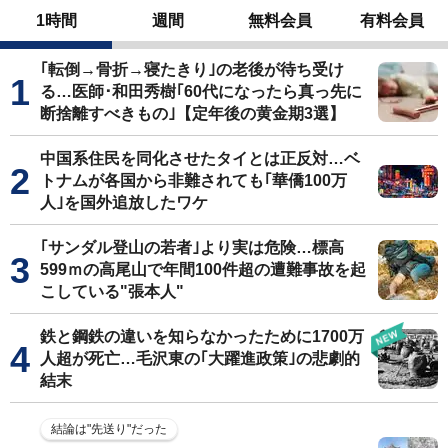
1時間
週間
無料会員
有料会員
｢転倒→骨折→寝たきり｣の老後が待ち受け
る…医師･和田秀樹｢60代になったら真っ先に
断捨離すべきもの｣【定年後の黄金期3選】
中国系住民を同化させたタイとは正反対…ベ
トナムが各国から非難されても｢華僑100万
人｣を国外追放したワケ
｢サンダル登山の若者｣より実は危険…標高
599ｍの高尾山で年間100件超の遭難事故を起
こしている"張本人"
鉄と鋼鉄の違いを知らなかったために1700万
人超が死亡…毛沢東の｢大躍進政策｣の悲劇的
結末
結論は"先送り"だった