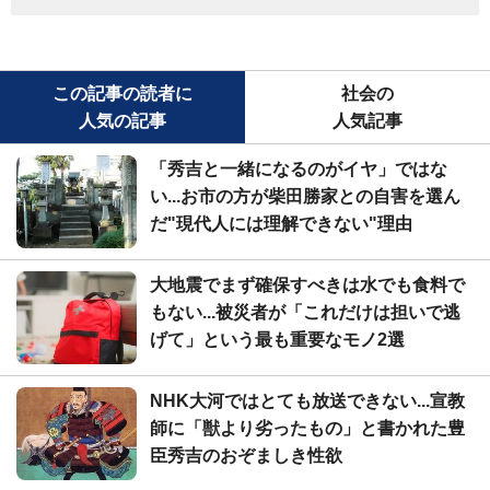
この記事の読者に
社会の
人気の記事
人気記事
「秀吉と一緒になるのがイヤ」ではな
い...お市の方が柴田勝家との自害を選ん
だ"現代人には理解できない"理由
大地震でまず確保すべきは水でも食料で
もない...被災者が「これだけは担いで逃
げて」という最も重要なモノ2選
NHK大河ではとても放送できない...宣教
師に「獣より劣ったもの」と書かれた豊
臣秀吉のおぞましき性欲