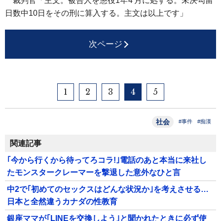
裁判官「主文。被告人を懲役1年
4月
に処する。未決勾留
日数中10日をその刑に算入する。主文は以上です」
次ページ
1
2
3
4
5
社会
#事件
#痴漢
関連記事
｢今から行くから待ってろコラ!｣電話のあと本当に来社し
たモンスタークレーマーを撃退した意外なひと言
中2で｢初めてのセックスはどんな状況か｣を考えさせる…
日本と全然違うカナダの性教育
銀座ママが｢LINEを交換しよう｣と聞かれたときに必ず使