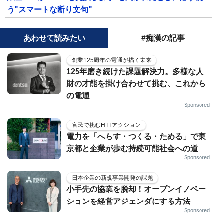
う"スマートな断り文句"
あわせて読みたい
#痴漢の記事
創業125周年の電通が描く未来
125年磨き続けた課題解決力。多様な人
財の才能を掛け合わせて挑む、これから
の電通
Sponsored
官民で挑むHTTアクション
電力を「へらす・つくる・ためる」で東
京都と企業が歩む持続可能社会への道
Sponsored
日本企業の新規事業開発の課題
小手先の協業を脱却！オープンイノベー
ションを経営アジェンダにする方法
Sponsored