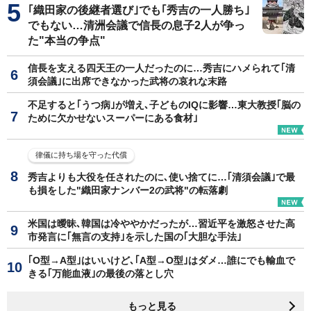
｢織田家の後継者選び｣でも｢秀吉の一人勝ち｣
でもない…清洲会議で信長の息子2人が争っ
た"本当の争点"
信長を支える四天王の一人だったのに…秀吉にハメられて｢清
須会議｣に出席できなかった武将の哀れな末路
不足すると｢うつ病｣が増え､子どものIQに影響…東大教授｢脳の
ために欠かせないスーパーにある食材｣
律儀に持ち場を守った代償
秀吉よりも大役を任されたのに､使い捨てに…｢清須会議｣で最
も損をした"織田家ナンバー2の武将"の転落劇
米国は曖昧､韓国は冷ややかだったが…習近平を激怒させた高
市発言に｢無言の支持｣を示した国の｢大胆な手法｣
｢O型→A型｣はいいけど､｢A型→O型｣はダメ…誰にでも輸血で
きる｢万能血液｣の最後の落とし穴
もっと見る