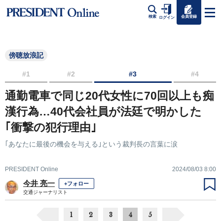
会員登録
検索
ログイン
傍聴放浪記
#1
#2
#3
#4
通勤電車で同じ20代女性に70回以上も痴
漢行為…40代会社員が法廷で明かした
｢衝撃の犯行理由｣
｢あなたに最後の機会を与える｣という裁判長の言葉に涙
PRESIDENT Online
2024/08/03 8:00
今井 亮一
+フォロー
交通ジャーナリスト
1
2
3
4
5