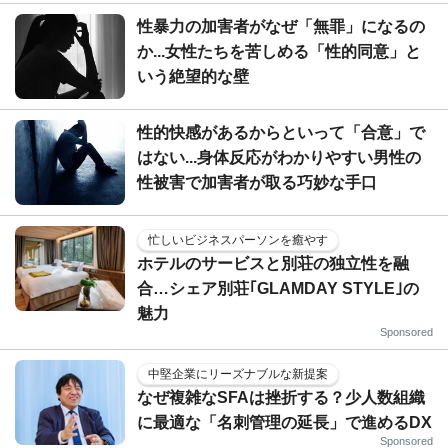
性暴力の加害者がなぜ「無罪」になるの
か...女性たちを苦しめる「性的同意」と
いう絶望的な壁
性的快感があるからといって「合意」で
はない...身体反応がわかりやすい男性の
性被害で加害者が取る巧妙な手口
忙しいビジネスパーソンを癒やす
ホテルのサービスと別荘の独立性を融
合…シェア別荘｢GLAMDAY STYLE｣の
魅力
Sponsored
中堅企業にリーズナブルな新提案
なぜ複雑なSFAは挫折する？少人数組織
に最適な「名刺管理の延長」で進めるDX
Sponsored