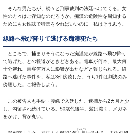
そんな男たちが、続々と刑事裁判の法廷へ出てくる。女
性の方々はご存知なのだろうか。痴漢の危険性を周知する
ためにも女性誌で特集をやればいいのに。私はそう思う。
線路へ飛び降りて逃げる痴漢犯たち
ところで、捕まりそうになった痴漢犯が線路へ飛び降り
て逃げた、との報道がときどきある。電車が何本、最大何
十分遅れ、乗客何万人に影響が出たなどと報じられる。線
路へ逃げた事件を、私は3件傍聴した。うち1件は判決のみ
傍聴した。ご報告しよう。
この被告人も手錠・腰縄で入廷した。逮捕から2カ月と少
し、勾留され続けている。50歳代後半。髪は濃く、メガネ
をかけ、背が丸い。
よんげつ