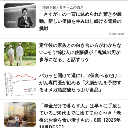
期待を超えるチームの強さ
「さすが」の一言に込められた驚きや感
動。新しい価値を生み出し続ける電通の
挑戦
Sponsored
定年後の家族との向き合い方がわからな
い...そう悩む人に佐藤優が「鬼滅の刃が
参考になる」と話すワケ
パカッと開けて週に1、2個食べるだけ...
がん専門医が勧める「大腸がんを予防す
るオメガ脂肪酸たっぷり食品」
「年金だけで暮らす人」は早々に手放し
ている...50代までに捨てておくべき「老
後のお金を食い潰すもの」8選【2025年
10月BEST】