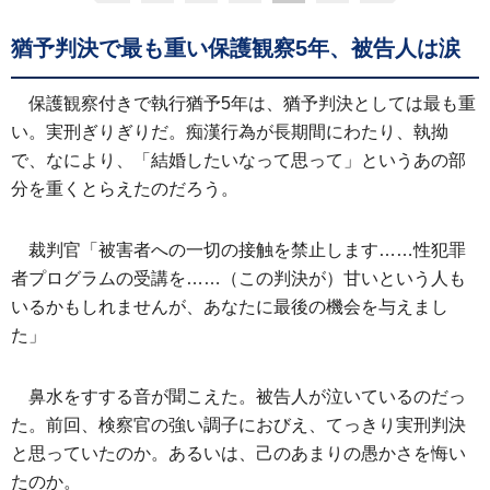
猶予判決で最も重い保護観察5年、被告人は涙
保護観察付きで執行猶予5年は、猶予判決としては最も重
い。実刑ぎりぎりだ。痴漢行為が長期間にわたり、執拗
で、なにより、「結婚したいなって思って」というあの部
分を重くとらえたのだろう。
裁判官「被害者への一切の接触を禁止します……性犯罪
者プログラムの受講を……（この判決が）甘いという人も
いるかもしれませんが、あなたに最後の機会を与えまし
た」
鼻水をすする音が聞こえた。被告人が泣いているのだっ
た。前回、検察官の強い調子におびえ、てっきり実刑判決
と思っていたのか。あるいは、己のあまりの愚かさを悔い
たのか。