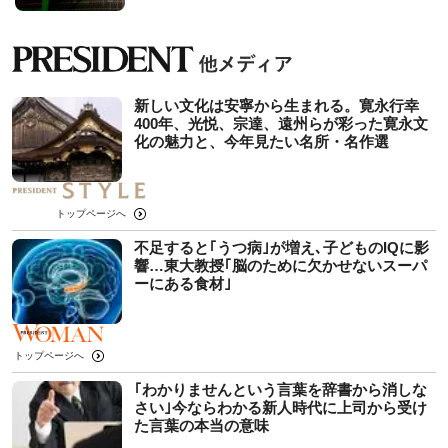
新しい文化は安寧から生まれる。寛永行幸
400年、光悦、宗達、遠州らが彩った寛永文
化の魅力と、今年見たい名所・名作選
トップページへ
不足すると｢うつ病｣が増え､子どものIQに影
響…東大教授｢脳のために欠かせないスーパ
ーにある食材｣
トップページへ
｢わかりませんという言葉を辞書から消しな
さい｣今ならわかる新人時代に上司から受け
た言葉の本当の意味