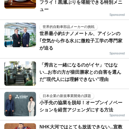
フライ！黒瀬ぶりを堪能できる特別メニ
ュー
Sponsored
世界的自動車部品メーカーの挑戦
世界最小約1ナノメートル、アイシンの
｢空気から作る水｣に微粒子工学の専門家
が迫る
Sponsored
「秀吉と一緒になるのがイヤ」ではな
い...お市の方が柴田勝家との自害を選ん
だ"現代人には理解できない"理由
日本企業の新規事業開発の課題
小手先の協業を脱却！オープンイノベー
ションを経営アジェンダにする方法
Sponsored
NHK大河ではとても放送できない...宣教