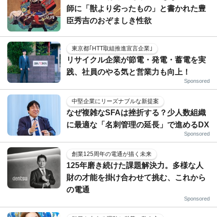
師に「獣より劣ったもの」と書かれた豊
臣秀吉のおぞましき性欲
東京都｢HTT取組推進宣言企業｣
リサイクル企業が節電・発電・蓄電を実
践、社員のやる気と営業力も向上！
Sponsored
中堅企業にリーズナブルな新提案
なぜ複雑なSFAは挫折する？少人数組織
に最適な「名刺管理の延長」で進めるDX
Sponsored
創業125周年の電通が描く未来
125年磨き続けた課題解決力。多様な人
財の才能を掛け合わせて挑む、これから
の電通
Sponsored