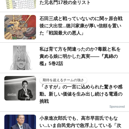
た元名門17校の全リスト
石田三成と戦っていないのに関ヶ原合戦
後に大出世...徳川家康が厚い信頼を置い
た「戦国最大の悪人」
私は育て方を間違ったのか?毒親と私を
責める娘に明かした真実――『真綿の
檻』5巻2話
期待を超えるチームの強さ
「さすが」の一言に込められた驚きや感
動。新しい価値を生み出し続ける電通の
挑戦
Sponsored
小泉進次郎氏でも、高市早苗氏でもな
い...いま自民党内で急浮上している「次