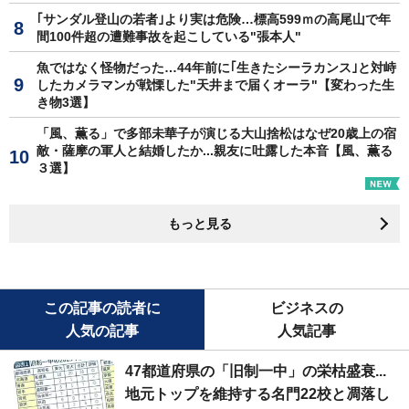
｢サンダル登山の若者｣より実は危険…標高599ｍの高尾山で年
間100件超の遭難事故を起こしている"張本人"
魚ではなく怪物だった…44年前に｢生きたシーラカンス｣と対峙
したカメラマンが戦慄した"天井まで届くオーラ"【変わった生
き物3選】
「風、薫る」で多部未華子が演じる大山捨松はなぜ20歳上の宿
敵・薩摩の軍人と結婚したか...親友に吐露した本音【風、薫る
３選】
もっと見る
この記事の読者に
ビジネスの
人気の記事
人気記事
47都道府県の「旧制一中」の栄枯盛衰...
地元トップを維持する名門22校と凋落し