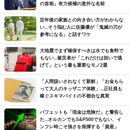
の首相」有力候補の意外な名前
定年後の家族との向き合い方がわからな
い...そう悩む人に佐藤優が「鬼滅の刃が
参考になる」と話すワケ
大地震でまず確保すべきは水でも食料で
もない...被災者が「これだけは担いで逃
げて」という最も重要なモノ2選
「人間扱いされなくて新鮮」「お金もら
って大人のキッザニア体験」...正社員も
稼ぐスキマバイトの不都合な真実
バフェットも「現金は危険だ」と警告し
た...オルカンでもS&P500でもない、イ
ンフレ時こそ強さを発揮する「資産」