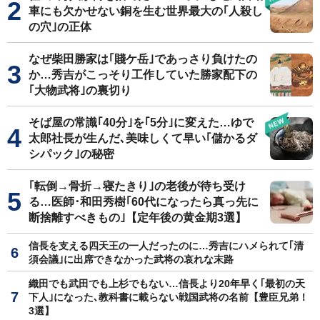
車にも欠かせない銅を生む世界最大の｢人殺し
の穴｣の正体
なぜ柴田勝家は｢賤ケ岳｣であっさり負けたの
か…秀吉がこっそり工作していた勝家配下の
｢大物武将｣の裏切り
そば屋の常識｢40分｣を｢5分｣に変えた…ゆで
太郎社長が生んだ､美味しくて早い｢儲かるダ
シパック｣の秘密
｢転倒→骨折→寝たきり｣の老後が待ち受け
る…医師･和田秀樹｢60代になったら真っ先に
断捨離すべきもの｣【定年後の黄金期3選】
信長を支える四天王の一人だったのに…秀吉にハメられて｢清
須会議｣に出席できなかった武将の哀れな末路
織田でも武田でも上杉でもない…信長より20年早く｢最初の天
下人｣になった､教科書に載らない戦国武将の名前【豊臣兄弟！
3選】