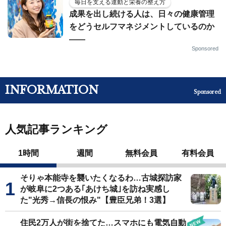
毎日を支える運動と栄養の整え方
成果を出し続ける人は、日々の健康管理
をどうセルフマネジメントしているのか
——
Sponsored
INFORMATION
Sponsored
人気記事ランキング
1時間
週間
無料会員
有料会員
そりゃ本能寺を襲いたくなるわ…古城探訪家
が岐阜に2つある｢あけち城｣を訪ね実感し
た"光秀→信長の恨み"【豊臣兄弟！3選】
住民2万人が街を捨てた…スマホにも電気自動