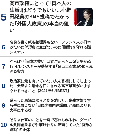
高市政権にとって｢日本人の
生活｣はどうでもいい…小野
田紀美のSNS投稿でわかっ
た｢外国人政策｣の本当の狙
い
名前を書く紙も整理券もない…フランス人が日本
みたいに｢行列｣に並ばないのに｢順番｣を守れる謎
システム
やっぱり｢日本の技術｣はすごかった…習近平が恐
れ､ゼレンスキーが熱望する｢超巨大企業｣の知られ
ざる実力
政治家に最も向いていない人を首相にしてしまっ
た…天皇すら懸念を口にされる高市早苗がいます
ぐやるべきこと【2026年6月BEST】
逆らった県議は次々と姿を消した…麻生太郎です
ら手に負えない｢自民党福岡県議団｣が県民よりも
大事にする掟
そりゃ仕事のことを一瞬で忘れられるわ…グーグ
ル共同創業者が仕事終わりに没頭していた"特殊な
運動"の正体