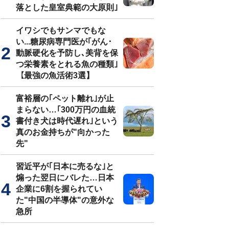
落とした皇室典範の大原則｣
イワシでもサンマでもな
い...糖尿病専門医が｢がん･
動脈硬化を予防し､美背を保
つ栄養素をとれる魚の種類｣
【最強の魚活術3選】
富裕層の｢ペット離れ｣が止
まらない…｢300万円の血統
書付き犬は時代遅れ｣という
真のお金持ちが"向かった
先"
習近平が｢日本に売るな｣と
煽った翌日にバレた…日本
企業に6割を握られてい
た"中国の半導体"の意外な
急所