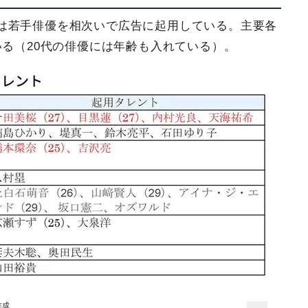
は若手俳優を相次いで広告に起用している。主要各
いる（20代の俳優には年齢も入れている）。
作成