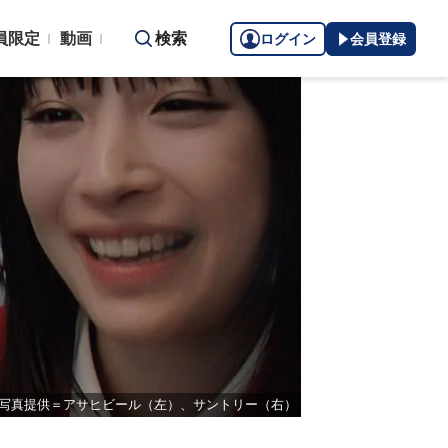
員限定
動画
検索
ログイン
会員登録
写真提供＝アサヒビール（左）、サントリー（右）