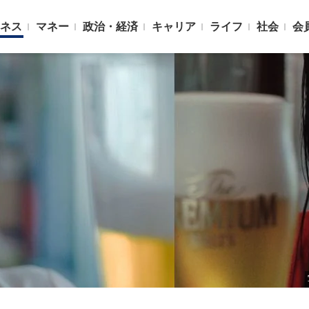
ネス
マネー
政治・経済
キャリア
ライフ
社会
会