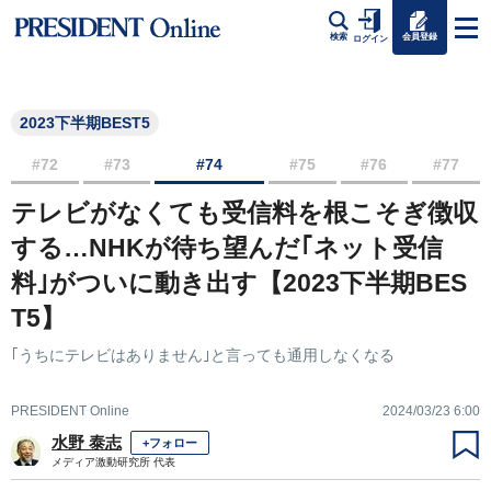
会員登録
検索
ログイン
2023下半期BEST5
#72
#73
#74
#75
#76
#77
テレビがなくても受信料を根こそぎ徴収
する…NHKが待ち望んだ｢ネット受信
料｣がついに動き出す【2023下半期BES
T5】
｢うちにテレビはありません｣と言っても通用しなくなる
PRESIDENT Online
2024/03/23 6:00
水野 泰志
+フォロー
メディア激動研究所 代表