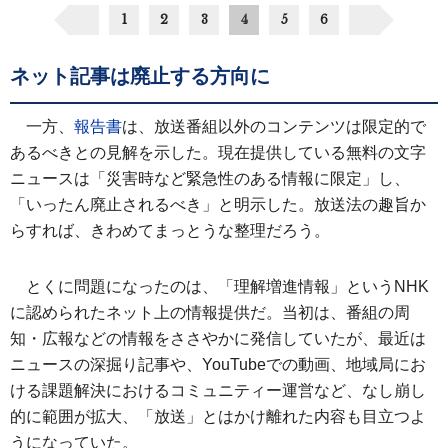
1
2
3
4
5
6
ネット記事は廃止する方向に
一方、
報告書
は、放送番組以外のコンテンツは限定的で
あるべきとの見解を示した。現在提供している無料の文字
ニュースは「災害時など緊急性のある情報に限定」し、
「いったん廃止されるべき」と明示した。放送法の趣旨か
らすれば、きわめてまっとうな整理だろう。
とくに問題になったのは、「理解増進情報」というNHK
に認められたネット上の情報提供だ。当初は、番組の周
知・広報などの情報をささやかに発信していたが、最近は
ニュースの深掘り記事や、YouTubeでの動画、地域局にお
ける課題解決におけるコミュニティー運営など、なし崩し
的に範囲が拡大、「放送」とはかけ離れた内容も目立つよ
うになっていた。