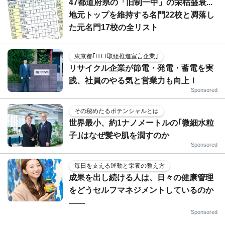
47都道府県の「旧制一中」の栄枯盛衰...
地元トップを維持する名門22校と凋落し
た元名門17校の全リスト
東京都｢HTT取組推進宣言企業｣
リサイクル企業が節電・発電・蓄電を実
践、社員のやる気と営業力も向上！
Sponsored
その秘めたるポテンシャルとは
世界最小、約1ナノメートルの｢微細水粒
子｣はなぜ髪や肌を潤すのか
Sponsored
毎日を支える運動と栄養の整え方
成果を出し続ける人は、日々の健康管理
をどうセルフマネジメントしているのか
——
Sponsored