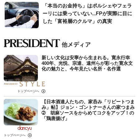
「本当のお金持ち」はポルシェやフェラ
ーリには乗っていない...FPが実際に目に
した「富裕層のクルマ」の真実
新しい文化は安寧から生まれる。寛永行幸
400年、光悦、宗達、遠州らが彩った寛永文
化の魅力と、今年見たい名所・名作選
トップページへ
【日本酒達人たちの、家呑み「リピートつま
み」帖】ジョン・ゴントナーさんの家つまみ
➁ 胡麻ソースをからめてコクをアップ！の
「鶏唐揚げ」
トップページへ