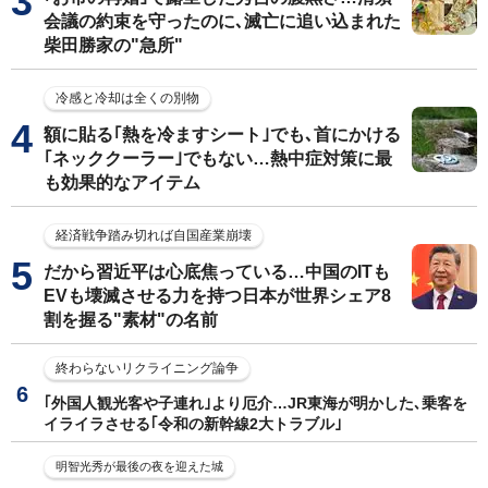
会議の約束を守ったのに､滅亡に追い込まれた
柴田勝家の"急所"
冷感と冷却は全くの別物
額に貼る｢熱を冷ますシート｣でも､首にかける
｢ネッククーラー｣でもない…熱中症対策に最
も効果的なアイテム
経済戦争踏み切れば自国産業崩壊
だから習近平は心底焦っている…中国のITも
EVも壊滅させる力を持つ日本が世界シェア8
割を握る"素材"の名前
終わらないリクライニング論争
｢外国人観光客や子連れ｣より厄介…JR東海が明かした､乗客を
イライラさせる｢令和の新幹線2大トラブル｣
明智光秀が最後の夜を迎えた城