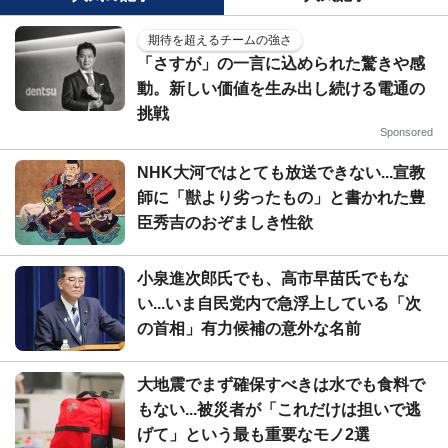
期待を超えるチームの強さ
「さすが」の一言に込められた驚きや感
動。新しい価値を生み出し続ける電通の
挑戦
Sponsored
NHK大河ではとても放送できない...宣教
師に「獣より劣ったもの」と書かれた豊
臣秀吉のおぞましき性欲
小泉進次郎氏でも、高市早苗氏でもな
い...いま自民党内で急浮上している「次
の首相」有力候補の意外な名前
大地震でまず確保すべきは水でも食料で
もない...被災者が「これだけは担いで逃
げて」という最も重要なモノ2選