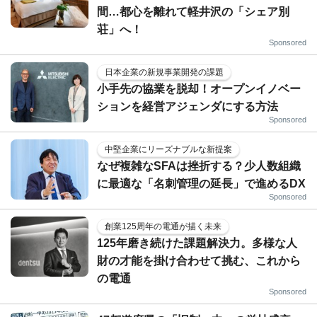
間…都心を離れて軽井沢の「シェア別
荘」へ！
Sponsored
日本企業の新規事業開発の課題
小手先の協業を脱却！オープンイノベー
ションを経営アジェンダにする方法
Sponsored
中堅企業にリーズナブルな新提案
なぜ複雑なSFAは挫折する？少人数組織
に最適な「名刺管理の延長」で進めるDX
Sponsored
創業125周年の電通が描く未来
125年磨き続けた課題解決力。多様な人
財の才能を掛け合わせて挑む、これから
の電通
Sponsored