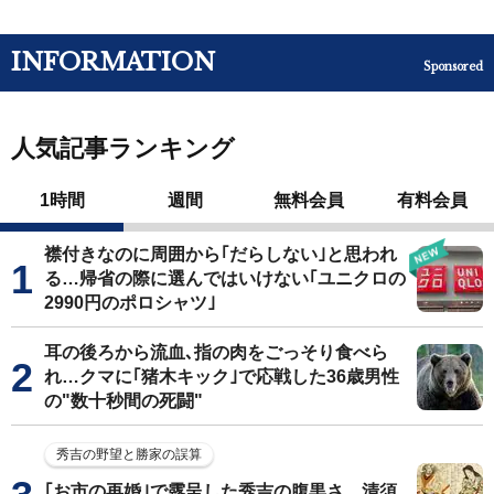
INFORMATION
Sponsored
人気記事ランキング
1時間
週間
無料会員
有料会員
襟付きなのに周囲から｢だらしない｣と思われ
る…帰省の際に選んではいけない｢ユニクロの
2990円のポロシャツ｣
耳の後ろから流血､指の肉をごっそり食べら
れ…クマに｢猪木キック｣で応戦した36歳男性
の"数十秒間の死闘"
秀吉の野望と勝家の誤算
｢お市の再婚｣で露呈した秀吉の腹黒さ…清須