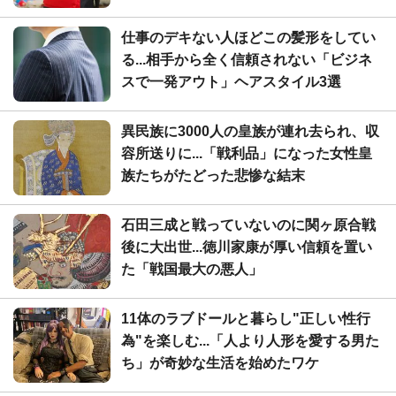
仕事のデキない人ほどこの髪形をしてい
る...相手から全く信頼されない「ビジネ
スで一発アウト」ヘアスタイル3選
異民族に3000人の皇族が連れ去られ、収
容所送りに...「戦利品」になった女性皇
族たちがたどった悲惨な結末
石田三成と戦っていないのに関ヶ原合戦
後に大出世...徳川家康が厚い信頼を置い
た「戦国最大の悪人」
11体のラブドールと暮らし"正しい性行
為"を楽しむ...「人より人形を愛する男た
ち」が奇妙な生活を始めたワケ