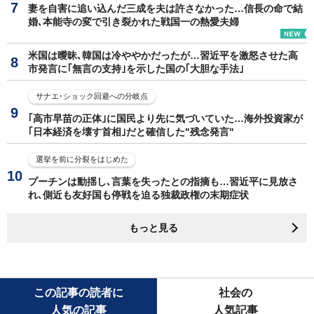
妻を自害に追い込んだ三成を夫は許さなかった…信長の命で結
婚､本能寺の変で引き裂かれた戦国一の熱愛夫婦
米国は曖昧､韓国は冷ややかだったが…習近平を激怒させた高
市発言に｢無言の支持｣を示した国の｢大胆な手法｣
サナエ･ショック回避への分岐点
｢高市早苗の正体｣に国民より先に気づいていた…海外投資家が
｢日本経済を壊す首相｣だと確信した"残念発言"
選挙を前に分裂をはじめた
プーチンは動揺し､言葉を失ったとの指摘も…習近平に見放さ
れ､側近も友好国も停戦を迫る独裁政権の末期症状
もっと見る
この記事の読者に
社会の
人気の記事
人気記事