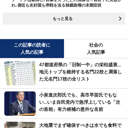
れ､側近も友好国も停戦を迫る独裁政権の末期症状
もっと見る
この記事の読者に
社会の
人気の記事
人気記事
47都道府県の「旧制一中」の栄枯盛衰...
地元トップを維持する名門22校と凋落し
た元名門17校の全リスト
小泉進次郎氏でも、高市早苗氏でもな
い...いま自民党内で急浮上している「次
の首相」有力候補の意外な名前
大地震でまず確保すべきは水でも食料で