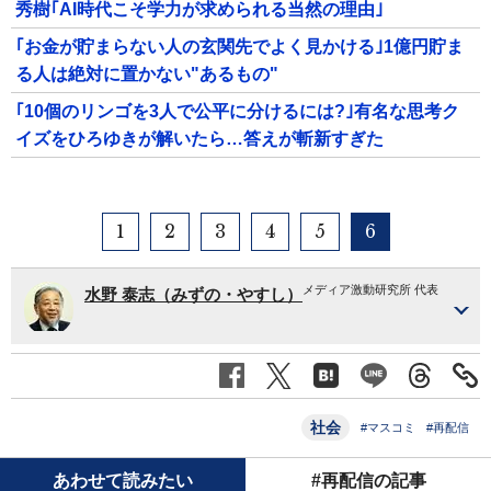
秀樹｢AI時代こそ学力が求められる当然の理由｣
｢お金が貯まらない人の玄関先でよく見かける｣1億円貯ま
る人は絶対に置かない"あるもの"
｢10個のリンゴを3人で公平に分けるには?｣有名な思考ク
イズをひろゆきが解いたら…答えが斬新すぎた
1
2
3
4
5
6
メディア激動研究所 代表
水野 泰志（みずの・やすし）
社会
#マスコミ
#再配信
あわせて読みたい
#再配信の記事