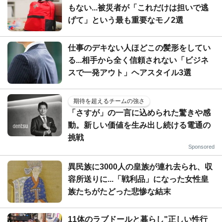
もない...被災者が「これだけは担いで逃
げて」という最も重要なモノ2選
仕事のデキない人ほどこの髪形をしてい
る...相手から全く信頼されない「ビジネ
スで一発アウト」ヘアスタイル3選
期待を超えるチームの強さ
「さすが」の一言に込められた驚きや感
動。新しい価値を生み出し続ける電通の
挑戦
Sponsored
異民族に3000人の皇族が連れ去られ、収
容所送りに...「戦利品」になった女性皇
族たちがたどった悲惨な結末
11体のラブドールと暮らし"正しい性行