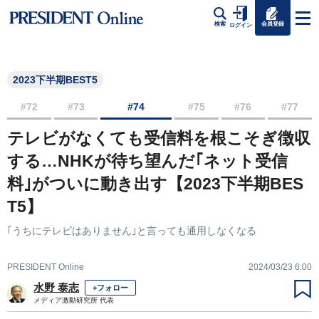
会員登録
検索
ログイン
2023下半期BEST5
#72
#73
#74
#75
#76
#77
テレビがなくても受信料を根こそぎ徴収
する…NHKが待ち望んだ｢ネット受信
料｣がついに動き出す【2023下半期BES
T5】
｢うちにテレビはありません｣と言っても通用しなくなる
PRESIDENT Online
2024/03/23 6:00
水野 泰志
+フォロー
メディア激動研究所 代表