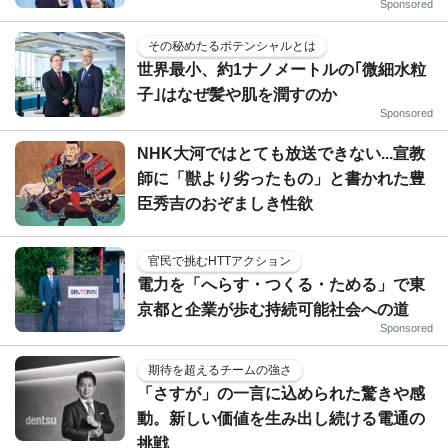
Sponsored
その秘めたるポテンシャルとは
世界最小、約1ナノメートルの｢微細水粒
子｣はなぜ髪や肌を潤すのか
Sponsored
NHK大河ではとても放送できない...宣教
師に「獣より劣ったもの」と書かれた豊
臣秀吉のおぞましき性欲
官民で挑むHTTアクション
電力を「へらす・つくる・ためる」で東
京都と企業が歩む持続可能社会への道
Sponsored
期待を超えるチームの強さ
「さすが」の一言に込められた驚きや感
動。新しい価値を生み出し続ける電通の
挑戦