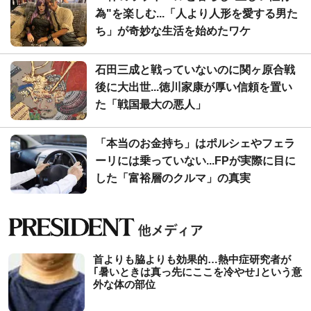
為"を楽しむ...「人より人形を愛する男た
ち」が奇妙な生活を始めたワケ
石田三成と戦っていないのに関ヶ原合戦
後に大出世...徳川家康が厚い信頼を置い
た「戦国最大の悪人」
「本当のお金持ち」はポルシェやフェラ
ーリには乗っていない...FPが実際に目に
した「富裕層のクルマ」の真実
首よりも脇よりも効果的…熱中症研究者が
｢暑いときは真っ先にここを冷やせ｣という意
外な体の部位