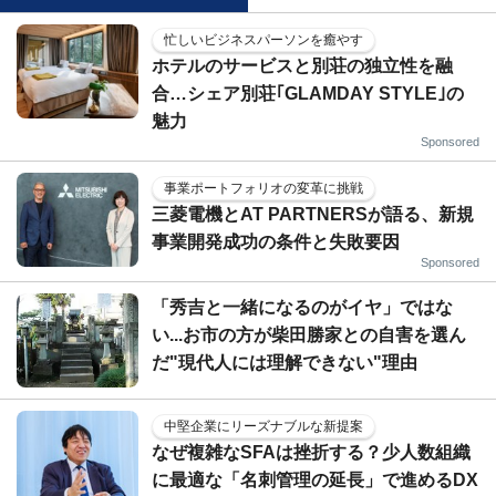
忙しいビジネスパーソンを癒やす
ホテルのサービスと別荘の独立性を融
合…シェア別荘｢GLAMDAY STYLE｣の
魅力
Sponsored
事業ポートフォリオの変革に挑戦
三菱電機とAT PARTNERSが語る、新規
事業開発成功の条件と失敗要因
Sponsored
「秀吉と一緒になるのがイヤ」ではな
い...お市の方が柴田勝家との自害を選ん
だ"現代人には理解できない"理由
中堅企業にリーズナブルな新提案
なぜ複雑なSFAは挫折する？少人数組織
に最適な「名刺管理の延長」で進めるDX