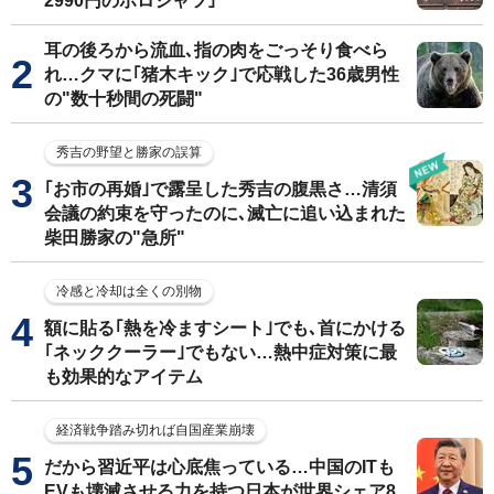
2990円のポロシャツ｣
耳の後ろから流血､指の肉をごっそり食べら
れ…クマに｢猪木キック｣で応戦した36歳男性
の"数十秒間の死闘"
秀吉の野望と勝家の誤算
｢お市の再婚｣で露呈した秀吉の腹黒さ…清須
会議の約束を守ったのに､滅亡に追い込まれた
柴田勝家の"急所"
冷感と冷却は全くの別物
額に貼る｢熱を冷ますシート｣でも､首にかける
｢ネッククーラー｣でもない…熱中症対策に最
も効果的なアイテム
経済戦争踏み切れば自国産業崩壊
だから習近平は心底焦っている…中国のITも
EVも壊滅させる力を持つ日本が世界シェア8