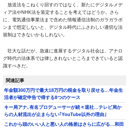
放送法をこねくり回すのではなく、新たにデジタルメデ
ィア法やNHK法を策定することを考えてはどうか。さら
に、電気通信事業法まで含めた情報通信法制のガラガラポ
ンまで想定しないと、デジタル時代にふさわしい適切な法
規制はできないかもしれない。
壮大な話だが、急速に進展するデジタル社会は、アナロ
グ時代の法体系では律しきれないところまできていると認
識すべきだ。
関連記事
年金額300万円で最大18万円の税金を取り戻せる…年金生
活者が確定申告で得する8つのケース
キー局アナ､有名プロデューサーが続々退社…テレビ局か
らの人材流出が止まらない｢YouTube以外の理由｣
これから頭のいい人と悪い人の格差はさらに広がる…和田