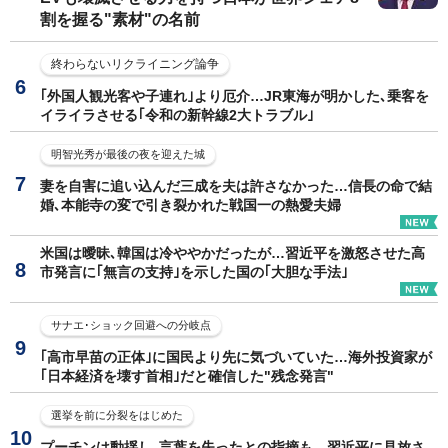
割を握る"素材"の名前
終わらないリクライニング論争
｢外国人観光客や子連れ｣より厄介…JR東海が明かした､乗客を
イライラさせる｢令和の新幹線2大トラブル｣
明智光秀が最後の夜を迎えた城
妻を自害に追い込んだ三成を夫は許さなかった…信長の命で結
婚､本能寺の変で引き裂かれた戦国一の熱愛夫婦
米国は曖昧､韓国は冷ややかだったが…習近平を激怒させた高
市発言に｢無言の支持｣を示した国の｢大胆な手法｣
サナエ･ショック回避への分岐点
｢高市早苗の正体｣に国民より先に気づいていた…海外投資家が
｢日本経済を壊す首相｣だと確信した"残念発言"
選挙を前に分裂をはじめた
プーチンは動揺し､言葉を失ったとの指摘も…習近平に見放さ