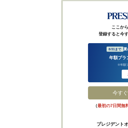
ここか
登録すると今
夏
8/31まで
年額プラ
※年額
今すぐ
（
最初の7日間無
プレジデントオ