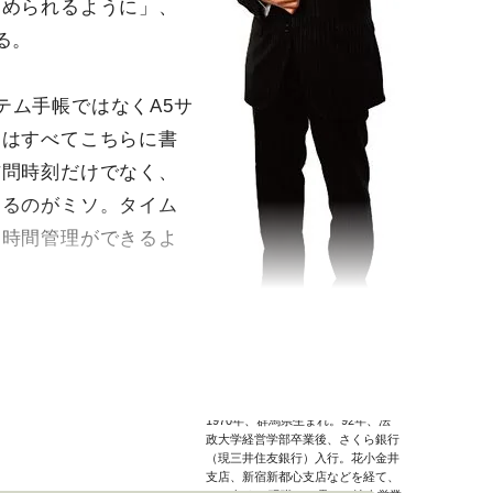
進められるように」、
る。
テム手帳ではなくA5サ
トはすべてこちらに書
訪問時刻だけでなく、
するのがミソ。タイム
に時間管理ができるよ
本店営業第二部 上席部長代理
岡安正利
1970年、群馬県生まれ。92年、法
政大学経営学部卒業後、さくら銀行
（現三井住友銀行）入行。花小金井
支店、新宿新都心支店などを経て、