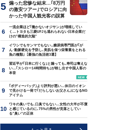
煽った悲惨な結末…｢8万円
の激安ツアー｣でロシアに向
かった中国人観光客の誤算
一流企業ほど｢働かないオジサン｣が増殖してい
く…トヨタも三菱UFJも逃れられない日本企業だ
けの"構造的欠陥"
イワシでもサンマでもない...糖尿病専門医が｢が
ん･動脈硬化を予防し､美肌を保つ栄養素をとれる
魚の種類｣【最強の魚活術3選】
習近平が｢日本に行くな｣と煽っても､寿司は奪えな
い…｢スシロー14時間待ち｣が映し出す中国人客の
本音
｢ボディーバッグ｣より評判が悪い…休日のイオン
で見かける一発で｢だらしないお父さん｣になるNG
アイテム
ワキの臭いでも､口臭でもない…女性の大半が不潔
と感じているのに､75%の男性が見落としてい
る"臭い"の正体
もっと見る