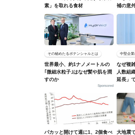
素」を取れる食材
補の意
その秘めたるポテンシャルとは
中堅企業
世界最小、約1ナノメートルの
なぜ複雑
｢微細水粒子｣はなぜ髪や肌を潤
人数組
すのか
延長」で
Sponsored
パカッと開けて週に1、2個食べ
大地震