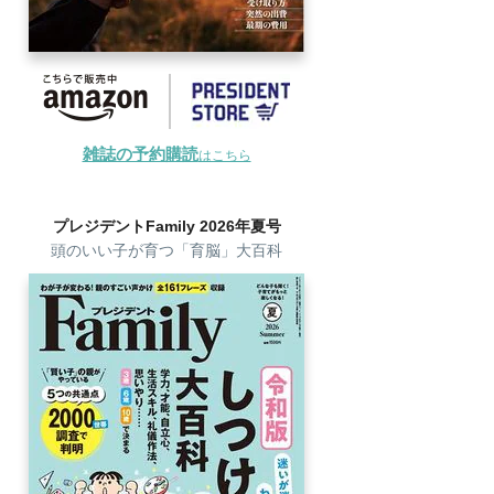
雑誌の予約購読
はこちら
プレジデントFamily 2026年夏号
頭のいい子が育つ「育脳」大百科