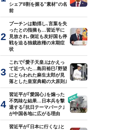
シェア8割を握る"素材"の名
前
プーチンは動揺し､言葉を失
ったとの指摘も…習近平に
見放され､側近も友好国も停
戦を迫る独裁政権の末期症
状
これで｢愛子天皇｣はかえっ
て近づいた…島田裕巳｢野望
にとらわれた麻生太郎が見
落とした皇室典範の大原則｣
習近平が｢愛国心｣を煽った
不気味な結果…日本兵を撃
退する｢抗日テーマパーク｣
が中国各地に広がる理由
習近平が｢日本に行くな｣と