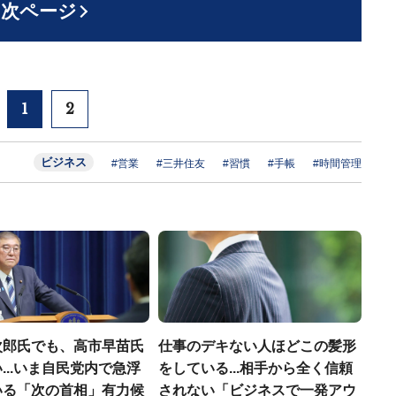
次ページ
1
2
ビジネス
#営業
#三井住友
#習慣
#手帳
#時間管理
次郎氏でも、高市早苗氏
仕事のデキない人ほどこの髪形
...いま自民党内で急浮
をしている...相手から全く信頼
いる「次の首相」有力候
されない「ビジネスで一発アウ