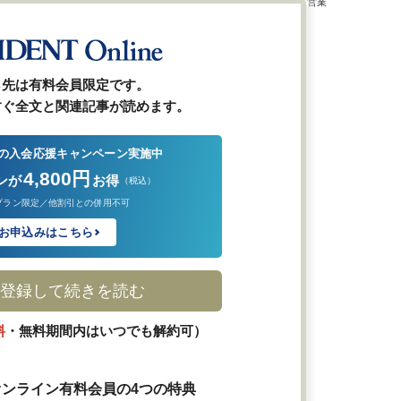
2001年より現職。一貫して法人営業
畑を歩む。
ら先は有料会員限定です。
すぐ全文と関連記事が読めます。
の入会応援キャンペーン実施中
4,800円
ンが
お得
（税込）
プラン限定／他割引との併用不可
お申込みはこちら
登録して続きを読む
料
・無料期間内はいつでも解約可）
ンライン有料会員の4つの特典