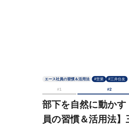
エース社員の習慣＆活用法
#営業
#三井住友
#1
#2
部下を自然に動かす
員の習慣＆活用法】