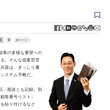
1
2
次ページ
顧客の多様な要望への
ある。そんな提案型営
密兵器は、ぎっしり書
だシステム手帳だ。
話・面談とも記録。別
「顧客番号リスト」
ーを貼り付けるなど