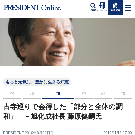
会員登録
検索
ログイン
もっと元気に、豊かに生きる知恵
#4
#5
#6
#7
#8
#9
古寺巡りで会得した「部分と全体の調
和」 －旭化成社長 藤原健嗣氏
PRESIDENT 2010年8月30日号
2012/11/18 17:00