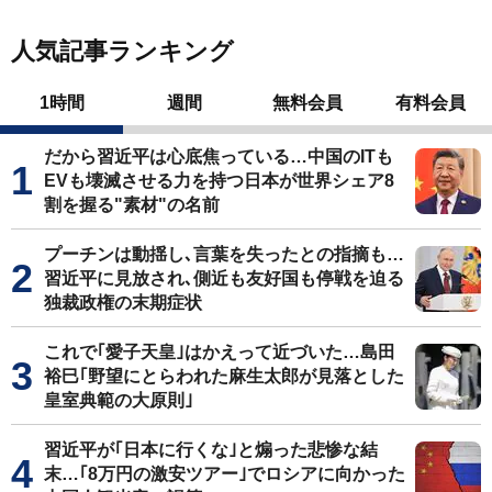
人気記事ランキング
1時間
週間
無料会員
有料会員
だから習近平は心底焦っている…中国のITも
EVも壊滅させる力を持つ日本が世界シェア8
割を握る"素材"の名前
プーチンは動揺し､言葉を失ったとの指摘も…
習近平に見放され､側近も友好国も停戦を迫る
独裁政権の末期症状
これで｢愛子天皇｣はかえって近づいた…島田
裕巳｢野望にとらわれた麻生太郎が見落とした
皇室典範の大原則｣
習近平が｢日本に行くな｣と煽った悲惨な結
末…｢8万円の激安ツアー｣でロシアに向かった