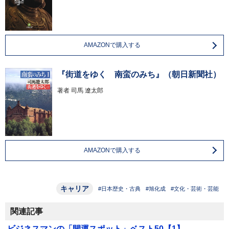
AMAZONで購入する
『街道をゆく 南蛮のみち』（朝日新聞社）
著者
司馬 遼太郎
AMAZONで購入する
キャリア
#日本歴史・古典
#旭化成
#文化・芸術・芸能
関連記事
ビジネスマンの「開運スポット」ベスト50【1】