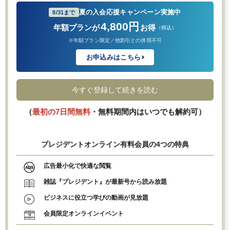
夏の入会応援キャンペーン実施中
8/31まで
4,800円
年額プランが
お得
（税込）
※年額プラン限定／他割引との併用不可
お申込みはこちら
今すぐ登録して続きを読む
（
最初の7日間無料
・無料期間内はいつでも解約可）
プレジデントオンライン有料会員の4つの特典
広告最小化で快適な閲覧
雑誌『プレジデント』が最新号から読み放題
ビジネスに役立つ学びの動画が見放題
会員限定オンラインイベント