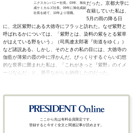
だった。京都大学に
ニクスカンパニー社長。03年、旭化
成ケミカルズ社長。09年に旭化成副
在籍していた私は、
社長を経て、10年より現職。
5月の雨の降る日
に、北区紫野にある大徳寺にフラッと訪れた。なぜ紫野と
呼ばれるかについては、「紫野とは、染料の紫をとる紫草
がはえている野をいう」（司馬遼太郎著『街道をゆく』）
など諸説ある。しかし、そのときの私の目には、大徳寺の
伽藍が薄紫の霞の中に浮かんだ。びっくりするぐらい幻想
的な世界に囲まれた私は、「これがきっと『紫野』のイメ
ージなんだ」と、勝手ながらも納得したのだった。
ここから先は有料会員限定です。
登録すると今すぐ全文と関連記事が読めます。