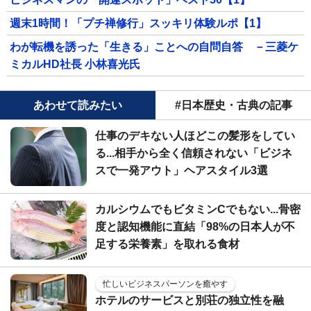
週末1時間！「プチ禅修行」スッキリ体験ルポ【1】
わが転機を誘った「生きる」ことへの自問自答 －三菱ケ
ミカルHD社長 小林喜光氏
あわせて読みたい
#日本歴史・古典の記事
仕事のデキない人ほどこの髪形をしてい
る...相手から全く信頼されない「ビジネ
スで一発アウト」ヘアスタイル3選
カルシウムでもビタミンCでもない...骨密
度と認知機能に直結「98%の日本人が不
足する栄養素」を取れる食材
忙しいビジネスパーソンを癒やす
ホテルのサービスと別荘の独立性を融