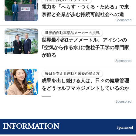
電力を「へらす・つくる・ためる」で東
京都と企業が歩む持続可能社会への道
Sponsored
世界的自動車部品メーカーの挑戦
世界最小約1ナノメートル、アイシンの
｢空気から作る水｣に微粒子工学の専門家
が迫る
Sponsored
毎日を支える運動と栄養の整え方
成果を出し続ける人は、日々の健康管理
をどうセルフマネジメントしているのか
——
Sponsored
INFORMATION
Sponsored