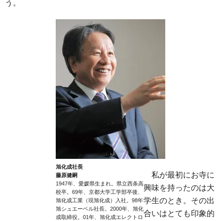
う。
旭化成社長
私が最初にお寺に
藤原健嗣
1947年、愛媛県生まれ。県立西条高
興味を持ったのは大
校卒。69年、京都大学工学部卒後、
学生のとき。その出
旭化成工業（現旭化成）入社。98年
旭シュエーベル社長。2000年、旭化
合いはとても印象的
成取締役。01年、旭化成エレクトロ