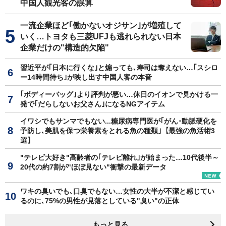
中国人観光客の誤算
一流企業ほど｢働かないオジサン｣が増殖して
いく…トヨタも三菱UFJも逃れられない日本
企業だけの"構造的欠陥"
習近平が｢日本に行くな｣と煽っても､寿司は奪えない…｢スシロ
ー14時間待ち｣が映し出す中国人客の本音
｢ボディーバッグ｣より評判が悪い…休日のイオンで見かける一
発で｢だらしないお父さん｣になるNGアイテム
イワシでもサンマでもない...糖尿病専門医が｢がん･動脈硬化を
予防し､美肌を保つ栄養素をとれる魚の種類｣【最強の魚活術3
選】
"テレビ大好き"高齢者の｢テレビ離れ｣が始まった…10代後半～
20代の約7割が"ほぼ見ない"衝撃の最新データ
ワキの臭いでも､口臭でもない…女性の大半が不潔と感じてい
るのに､75%の男性が見落としている"臭い"の正体
もっと見る