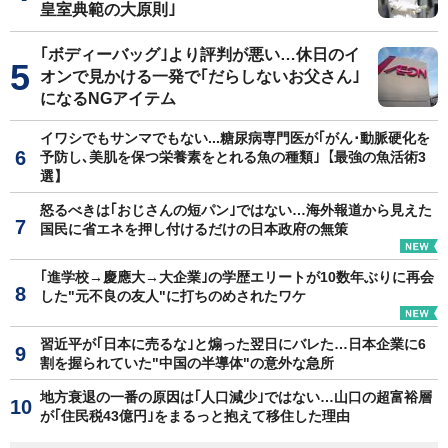
皇室典範の大原則｣
｢ボディーバッグ｣より評判が悪い…休日のイ
オンで見かける一発で｢だらしないお父さん｣
になるNGアイテム
イワシでもサンマでもない...糖尿病専門医が｢がん･動脈硬化を
予防し､美肌を保つ栄養素をとれる魚の種類｣【最強の魚活術3
選】
怒るべきは｢おじさんの短パン｣ではない…海外報道から見えた
国民に省エネを押し付けるだけの日本政府の無策
｢進学校→慶應大→大企業｣の学歴エリートが10数年ぶりに再会
した"元不良の友人"に打ちのめされたワケ
習近平が｢日本に売るな｣と煽った翌日にバレた…日本企業に6
割を握られていた"中国の半導体"の意外な急所
地方衰退の一番の原因は｢人口減少｣ではない…山口の超富裕層
が｢住民税43億円｣をまるっと抱えて移住した理由