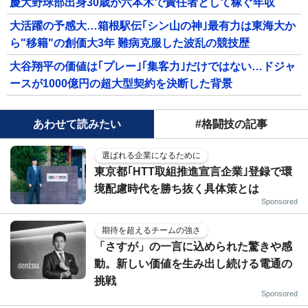
慶大野球部出身30歳が六本木で責任者として稼ぐ年収
大活躍の予感大…箱根駅伝｢シン山の神｣最有力は東海大か
ら"移籍"の創価大3年 難病克服した波乱の競技歴
大谷翔平の価値は｢プレー｣｢集客力｣だけではない…ドジャ
ースが1000億円の超大型契約を決断した背景
あわせて読みたい
#格闘技の記事
選ばれる企業になるために
東京都｢HTT取組推進宣言企業｣登録で環
境配慮時代を勝ち抜く具体策とは
Sponsored
期待を超えるチームの強さ
「さすが」の一言に込められた驚きや感
動。新しい価値を生み出し続ける電通の
挑戦
Sponsored