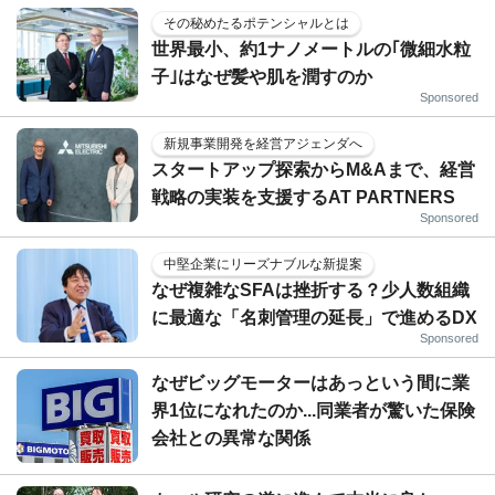
その秘めたるポテンシャルとは
世界最小、約1ナノメートルの｢微細水粒
子｣はなぜ髪や肌を潤すのか
Sponsored
新規事業開発を経営アジェンダへ
スタートアップ探索からM&Aまで、経営
戦略の実装を支援するAT PARTNERS
Sponsored
中堅企業にリーズナブルな新提案
なぜ複雑なSFAは挫折する？少人数組織
に最適な「名刺管理の延長」で進めるDX
Sponsored
なぜビッグモーターはあっという間に業
界1位になれたのか...同業者が驚いた保険
会社との異常な関係