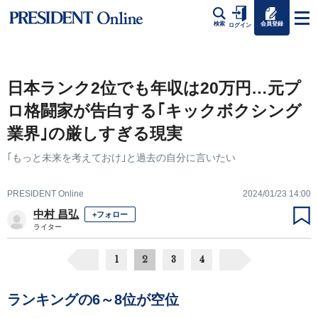
会員登録
検索
ログイン
日本ランク2位でも年収は20万円…元プ
ロ格闘家が告白する｢キックボクシング
業界｣の厳しすぎる現実
｢もっと未来を考えておけ｣と過去の自分に言いたい
PRESIDENT Online
2024/01/23 14:00
中村 昌弘
+フォロー
ライター
1
2
3
4
ランキングの6～8位が空位