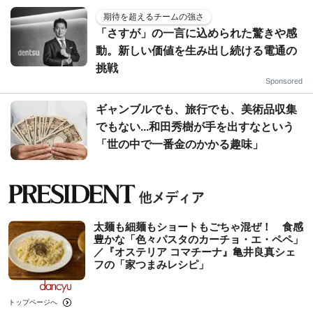
期待を超えるチームの強さ
「さすが」の一言に込められた驚きや感
動。新しい価値を生み出し続ける電通の
挑戦
Sponsored
ギャンブルでも、旅行でも、美術品収集
でもない...和田秀樹が手を出すなという
「世の中で一番金のかかる趣味」
太麺も細麺もショートもごちゃ混ぜ！ 食感
豊かな「色々パスタのカーチョ・エ・ペペ」
／『オステリア コマチーナ』亀井良真シェ
フの「家つまみレシピ」
トップページへ