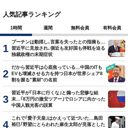
人気記事ランキング
1時間
週間
無料会員
有料会員
プーチンは動揺し､言葉を失ったとの指摘も…
習近平に見放され､側近も友好国も停戦を迫る
独裁政権の末期症状
だから習近平は心底焦っている…中国のITも
EVも壊滅させる力を持つ日本が世界シェア8
割を握る"素材"の名前
習近平が｢日本に行くな｣と煽った悲惨な結
末…｢8万円の激安ツアー｣でロシアに向かった
中国人観光客の誤算
これで｢愛子天皇｣はかえって近づいた…島田
裕巳｢野望にとらわれた麻生太郎が見落とした