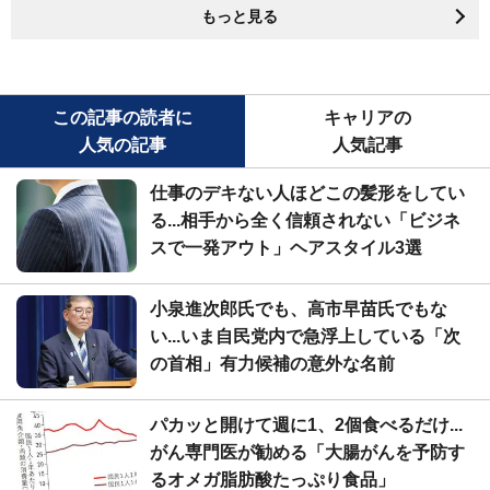
もっと見る
この記事の読者に
キャリアの
人気の記事
人気記事
仕事のデキない人ほどこの髪形をしてい
る...相手から全く信頼されない「ビジネ
スで一発アウト」ヘアスタイル3選
小泉進次郎氏でも、高市早苗氏でもな
い...いま自民党内で急浮上している「次
の首相」有力候補の意外な名前
パカッと開けて週に1、2個食べるだけ...
がん専門医が勧める「大腸がんを予防す
るオメガ脂肪酸たっぷり食品」