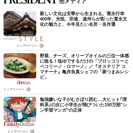
新しい文化は安寧から生まれる。寛永行幸
400年、光悦、宗達、遠州らが彩った寛永文
化の魅力と、今年見たい名所・名作選
トップページへ
野菜、チーズ、オリーブオイルの三位一体感
に唸る！塩ゆでするだけの「ブロッコリーと
ペコリーノ・ロマーノ」／『オステリア コ
マチーナ』亀井良真シェフの「家つまみレシ
ピ」
トップページへ
勉強嫌いな子がむさぼり読む…大ヒット｢理
科系｣の次に小学生が飛びついた150万部"シ
ン学習マンガ"の正体
トップページへ