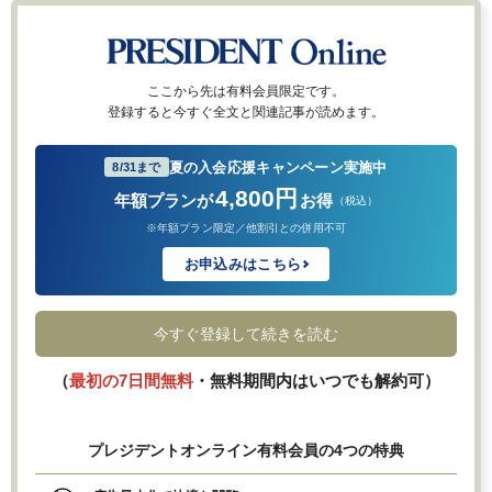
ここから先は有料会員限定です。
登録すると今すぐ全文と関連記事が読めます。
夏の入会応援キャンペーン実施中
8/31まで
4,800円
年額プランが
お得
（税込）
※年額プラン限定／他割引との併用不可
お申込みはこちら
今すぐ登録して続きを読む
（
最初の7日間無料
・無料期間内はいつでも解約可）
プレジデントオンライン有料会員の4つの特典