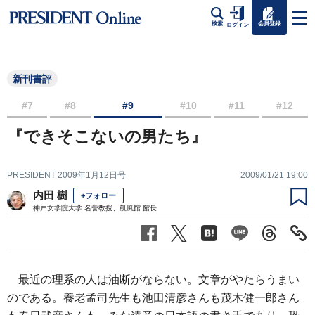
会員登録
検索
ログイン
新刊書評
#7
#8
#9
#10
#11
#12
『できそこないの男たち』
PRESIDENT 2009年1月12日号
2009/01/21 19:00
内田 樹
+フォロー
神戸女学院大学 名誉教授、凱風館 館長
最近の理系の人は油断がならない。文章がやたらうまい
のである。養老孟司先生も池田清彦さんも茂木健一郎さん