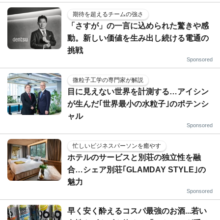
期待を超えるチームの強さ
「さすが」の一言に込められた驚きや感
動。新しい価値を生み出し続ける電通の
挑戦
Sponsored
微粒子工学の専門家が解説
目に見えない世界を計測する…アイシン
が生んだ｢世界最小の水粒子｣のポテンシ
ャル
Sponsored
忙しいビジネスパーソンを癒やす
ホテルのサービスと別荘の独立性を融
合…シェア別荘｢GLAMDAY STYLE｣の
魅力
Sponsored
早く安く酔えるコスパ最強のお酒...若い