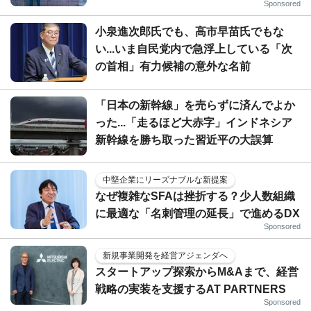
Sponsored
小泉進次郎氏でも、高市早苗氏でもな
い...いま自民党内で急浮上している「次
の首相」有力候補の意外な名前
「日本の新幹線」を売らずに済んでよか
った...「走るほど大赤字」インドネシア
新幹線を勝ち取った習近平の大誤算
中堅企業にリーズナブルな新提案
なぜ複雑なSFAは挫折する？少人数組織
に最適な「名刺管理の延長」で進めるDX
Sponsored
新規事業開発を経営アジェンダへ
スタートアップ探索からM&Aまで、経営
戦略の実装を支援するAT PARTNERS
Sponsored