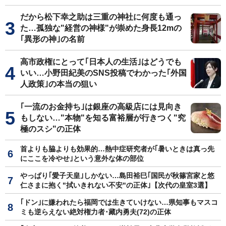
だから松下幸之助は三重の神社に何度も通っ
た…孤独な"経営の神様"が崇めた身長12mの
｢異形の神｣の名前
高市政権にとって｢日本人の生活｣はどうでも
いい…小野田紀美のSNS投稿でわかった｢外国
人政策｣の本当の狙い
｢一流のお金持ち｣は銀座の高級店には見向き
もしない…"本物"を知る富裕層が行きつく"究
極のスシ"の正体
首よりも脇よりも効果的…熱中症研究者が｢暑いときは真っ先
にここを冷やせ｣という意外な体の部位
やっぱり｢愛子天皇｣しかない…島田裕巳｢国民が秋篠宮家と悠
仁さまに抱く"拭いきれない不安"の正体｣【次代の皇室3選】
｢ドン｣に嫌われたら福岡では生きていけない…県知事もマスコ
ミも逆らえない絶対権力者･藏内勇夫(72)の正体