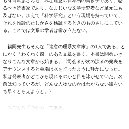
も春日武彦さんも、みな達意の日本語の書き手であり、恐
るべき読書家であり、なまじいな文学研究者など足元にも
及ばない。加えて「科学研究」という現場を持っていて、
それを推論のたしかさを検証するときのものさしにしてい
る。これでは文系の学者は歯が立たない。
福岡先生もそんな「達意の理系文章家」の1人である。と
にかく「わくわく感」のある文章を書く。本書は開巻いき
なりこんな文章から始まる。〈司会者が次の演者の発表を
アナウンスすると会場は水を打ったように静かになった。
私は発表者がどこから現れるのかと目を泳がせていた。名
前は知っているが、どんな人物なのかはわからない彼をい
ち早くとらえようと。〉
みごとな「つかみ」である。