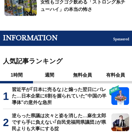
女性もゴクゴク飲める「ストロング系チ
ューハイ」の本当の怖さ
INFORMATION
Sponsored
人気記事ランキング
1時間
週間
無料会員
有料会員
習近平が｢日本に売るな｣と煽った翌日にバレ
た…日本企業に6割を握られていた"中国の半
導体"の意外な急所
逆らった県議は次々と姿を消した…麻生太郎
ですら手に負えない｢自民党福岡県議団｣が県
民よりも大事にする掟