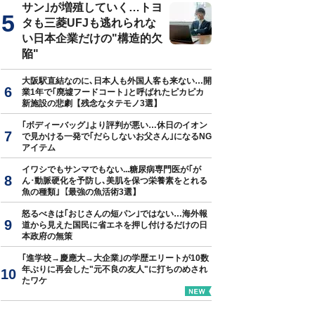
サン｣が増殖していく…トヨ
タも三菱UFJも逃れられな
い日本企業だけの"構造的欠
陥"
大阪駅直結なのに､日本人も外国人客も来ない…開
業1年で｢廃墟フードコート｣と呼ばれたピカピカ
新施設の悲劇【残念なタテモノ3選】
｢ボディーバッグ｣より評判が悪い…休日のイオン
で見かける一発で｢だらしないお父さん｣になるNG
アイテム
イワシでもサンマでもない...糖尿病専門医が｢が
ん･動脈硬化を予防し､美肌を保つ栄養素をとれる
魚の種類｣【最強の魚活術3選】
怒るべきは｢おじさんの短パン｣ではない…海外報
道から見えた国民に省エネを押し付けるだけの日
本政府の無策
｢進学校→慶應大→大企業｣の学歴エリートが10数
年ぶりに再会した"元不良の友人"に打ちのめされ
たワケ