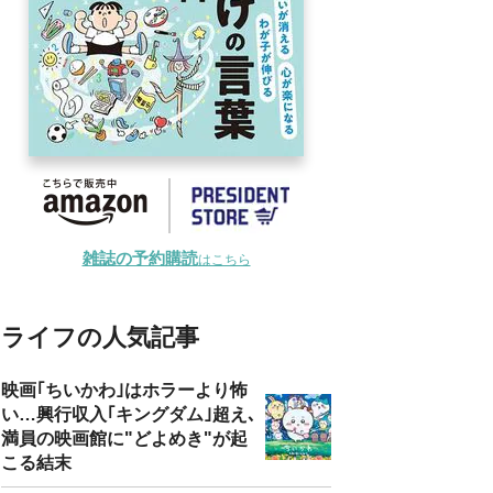
雑誌の予約購読
はこちら
ライフの人気記事
映画｢ちいかわ｣はホラーより怖
い…興行収入｢キングダム｣超え､
満員の映画館に"どよめき"が起
こる結末