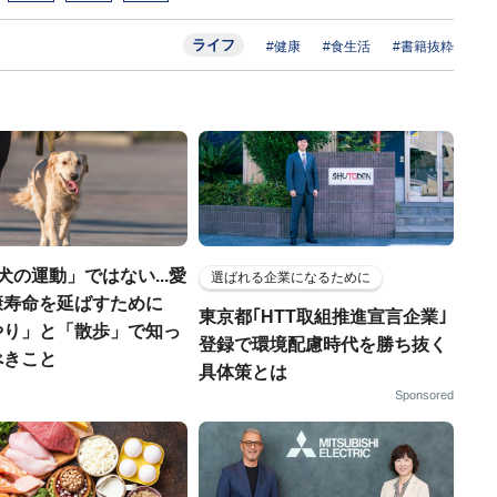
ライフ
#健康
#食生活
#書籍抜粋
犬の運動」ではない...愛
選ばれる企業になるために
康寿命を延ばすために
東京都｢HTT取組推進宣言企業｣
やり」と「散歩」で知っ
登録で環境配慮時代を勝ち抜く
べきこと
具体策とは
Sponsored