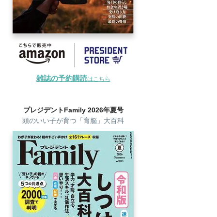
雑誌の予約購読
はこちら
プレジデントFamily 2026年夏号
頭のいい子が育つ「育脳」大百科