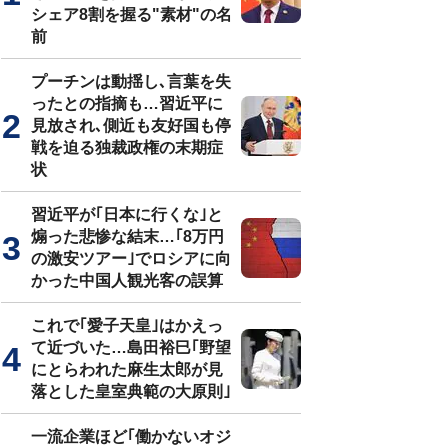
シェア8割を握る"素材"の名
前
プーチンは動揺し､言葉を失
ったとの指摘も…習近平に
見放され､側近も友好国も停
戦を迫る独裁政権の末期症
状
習近平が｢日本に行くな｣と
煽った悲惨な結末…｢8万円
の激安ツアー｣でロシアに向
かった中国人観光客の誤算
これで｢愛子天皇｣はかえっ
て近づいた…島田裕巳｢野望
にとらわれた麻生太郎が見
落とした皇室典範の大原則｣
一流企業ほど｢働かないオジ