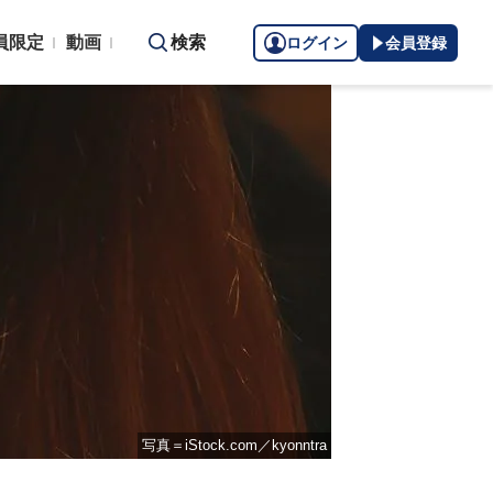
員限定
動画
検索
ログイン
会員登録
写真＝iStock.com／kyonntra