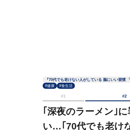
『70代でも老けない人がしている 脳にいい習慣
#健康
#食生活
#1
#2
｢深夜のラーメン｣
い…｢70代でも老け