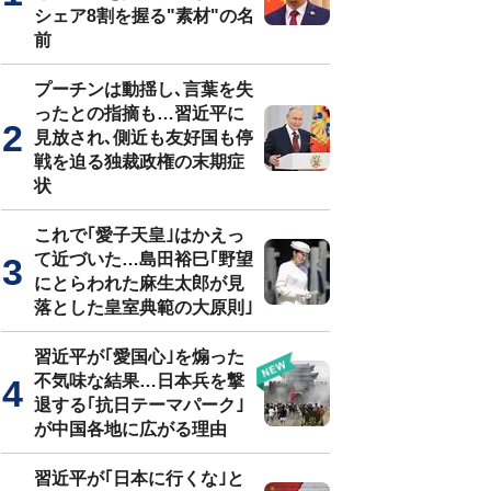
シェア8割を握る"素材"の名
前
プーチンは動揺し､言葉を失
ったとの指摘も…習近平に
見放され､側近も友好国も停
戦を迫る独裁政権の末期症
状
これで｢愛子天皇｣はかえっ
て近づいた…島田裕巳｢野望
にとらわれた麻生太郎が見
落とした皇室典範の大原則｣
習近平が｢愛国心｣を煽った
不気味な結果…日本兵を撃
退する｢抗日テーマパーク｣
が中国各地に広がる理由
習近平が｢日本に行くな｣と