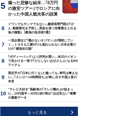
煽った悲惨な結末…｢8万円
の激安ツアー｣でロシアに向
かった中国人観光客の誤算
イワシでもサンマでもない...糖尿病専門医が｢が
ん･動脈硬化を予防し､美肌を保つ栄養素をとれる
魚の種類｣【最強の魚活術3選】
一流企業ほど｢働かないオジサン｣が増殖してい
く…トヨタも三菱UFJも逃れられない日本企業だ
けの"構造的欠陥"
｢ボディーバッグ｣より評判が悪い…休日のイオン
で見かける一発で｢だらしないお父さん｣になるNG
アイテム
習近平が｢日本に行くな｣と煽っても､寿司は奪えな
い…｢スシロー14時間待ち｣が映し出す中国人客の
本音
"テレビ大好き"高齢者の｢テレビ離れ｣が始まっ
た…10代後半～20代の約7割が"ほぼ見ない"衝撃
の最新データ
もっと見る