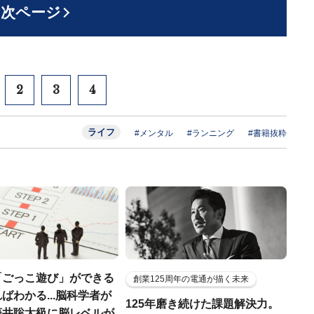
次ページ
2
3
4
ライフ
#メンタル
#ランニング
#書籍抜粋
「ごっこ遊び」ができる
創業125周年の電通が描く未来
ばわかる...脳科学者が
125年磨き続けた課題解決力。
藤井聡太級に脳レベルが