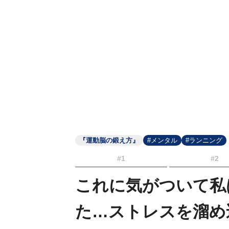
『運動脳の鍛え方』
#メンタル
#ランニング
#1
#2
これに気がついて私
た…ストレスを溜め