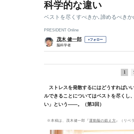
科学的な違い
ベストを尽くすべきか､諦めるべきか
PRESIDENT Online
茂木 健一郎
+フォロー
脳科学者
1
ストレスを発散するにはどうすればい
ルできることについてはベストを尽くし
い」という――。（第3回）
※本稿は、茂木健一郎『
運動脳の鍛え方
』（リベ