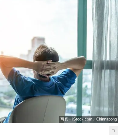
写真＝iStock.com／Chinnapong