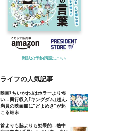
雑誌の予約購読
はこちら
ライフの人気記事
映画｢ちいかわ｣はホラーより怖
い…興行収入｢キングダム｣超え､
満員の映画館に"どよめき"が起
こる結末
首よりも脇よりも効果的…熱中