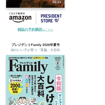
雑誌の予約購読
はこちら
プレジデントFamily 2026年夏号
頭のいい子が育つ「育脳」大百科