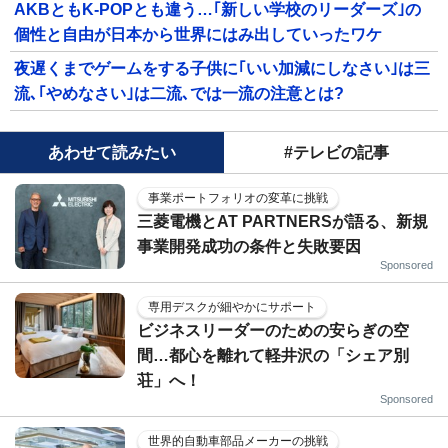
AKBともK-POPとも違う…｢新しい学校のリーダーズ｣の
個性と自由が日本から世界にはみ出していったワケ
夜遅くまでゲームをする子供に｢いい加減にしなさい｣は三
流､｢やめなさい｣は二流､では一流の注意とは?
あわせて読みたい
#テレビの記事
事業ポートフォリオの変革に挑戦
三菱電機とAT PARTNERSが語る、新規
事業開発成功の条件と失敗要因
Sponsored
専用デスクが細やかにサポート
ビジネスリーダーのための安らぎの空
間…都心を離れて軽井沢の「シェア別
荘」へ！
Sponsored
世界的自動車部品メーカーの挑戦