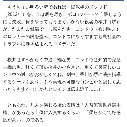
もうちょい明るい堺であれば「鍵泥棒のメソッド」
（2012年）を。金は底を尽き、ボロアパートで自殺しよう
にも失敗。何をやってもうまくいかない役者の桜井（堺）
が、たまたま銭湯ですっ転んだ男・コンドウ（香川照之）
のロッカーの鍵を盗み、コンドウになりすますも裏社会の
トラブルに巻き込まれるコメディだ。
桜井はすべからく中途半端な男、コンドウは知的で完璧
主義の男。軽くて薄い桜井の小ささと、重くて暑苦しいコ
ンドウの対比がおかしくてね。劇中、香川が堺に演技指導
するシーンもあり、もう実現不可能なコンビかと寂しく思
ったりもする（しかもヒロインは広末涼子……）。
ともあれ、凡人を演じる堺の表情は「人畜無害世界選手
権」があったら上位に入賞するくらい、「柔らかくて好感
度が高い」のである。