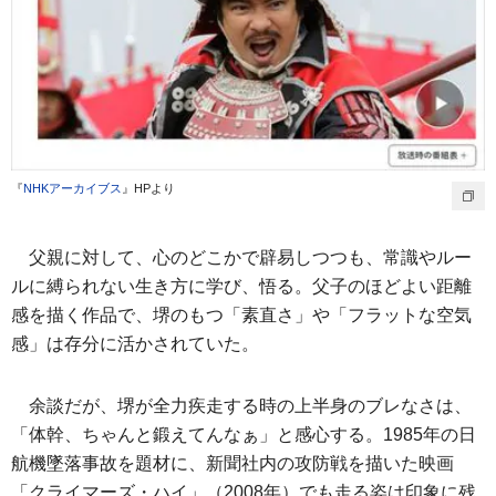
『
NHKアーカイブス
』HPより
父親に対して、心のどこかで辟易しつつも、常識やルー
ルに縛られない生き方に学び、悟る。父子のほどよい距離
感を描く作品で、堺のもつ「素直さ」や「フラットな空気
感」は存分に活かされていた。
余談だが、堺が全力疾走する時の上半身のブレなさは、
「体幹、ちゃんと鍛えてんなぁ」と感心する。1985年の日
航機墜落事故を題材に、新聞社内の攻防戦を描いた映画
「クライマーズ・ハイ」（2008年）でも走る姿は印象に残