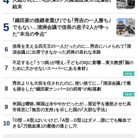
結末
｢織田家の後継者選び｣でも｢秀吉の一人勝ち｣
でもない…清洲会議で信長の息子2人が争っ
た"本当の争点"
信長を支える四天王の一人だったのに…秀吉にハメられて｢清
須会議｣に出席できなかった武将の哀れな末路
不足すると｢うつ病｣が増え､子どものIQに影響…東大教授｢脳の
ために欠かせないスーパーにある食材｣
秀吉よりも大役を任されたのに､使い捨てに…｢清須会議｣で最
も損をした"織田家ナンバー2の武将"の転落劇
米国は曖昧､韓国は冷ややかだったが…習近平を激怒させた高
市発言に｢無言の支持｣を示した国の｢大胆な手法｣
｢O型→A型｣はいいけど､｢A型→O型｣はダメ…誰にでも輸血で
きる｢万能血液｣の最後の落とし穴