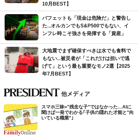
10月BEST】
バフェットも「現金は危険だ」と警告し
た...オルカンでもS&P500でもない、イ
ンフレ時こそ強さを発揮する「資産」
大地震でまず確保すべきは水でも食料で
もない...被災者が「これだけは担いで逃
げて」という最も重要なモノ2選【2025
年7月BEST】
スマホ三昧="残念な子"ではなかった…AIに
聞けば一発でわかる｢子供の隠れた才能と"向
いている職業"｣