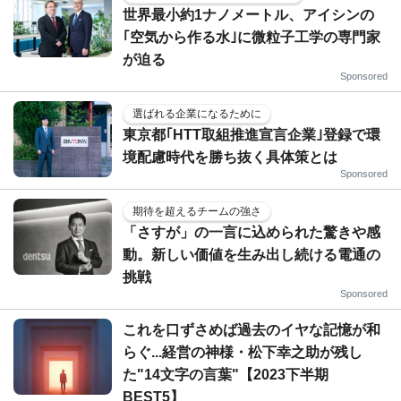
世界最小約1ナノメートル、アイシンの
｢空気から作る水｣に微粒子工学の専門家
が迫る
Sponsored
選ばれる企業になるために
東京都｢HTT取組推進宣言企業｣登録で環
境配慮時代を勝ち抜く具体策とは
Sponsored
期待を超えるチームの強さ
「さすが」の一言に込められた驚きや感
動。新しい価値を生み出し続ける電通の
挑戦
Sponsored
これを口ずさめば過去のイヤな記憶が和
らぐ...経営の神様・松下幸之助が残し
た"14文字の言葉"【2023下半期
BEST5】