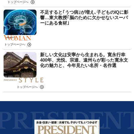
トップページへ
不足すると｢うつ病｣が増え､子どものIQに影
響…東大教授｢脳のために欠かせないスーパ
ーにある食材｣
トップページへ
新しい文化は安寧から生まれる。寛永行幸
400年、光悦、宗達、遠州らが彩った寛永文
化の魅力と、今年見たい名所・名作選
トップページへ