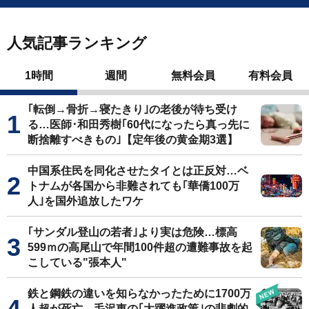
人気記事ランキング
1時間
週間
無料会員
有料会員
｢転倒→骨折→寝たきり｣の老後が待ち受け
る…医師･和田秀樹｢60代になったら真っ先に
断捨離すべきもの｣【定年後の黄金期3選】
中国系住民を同化させたタイとは正反対…ベ
トナムが各国から非難されても｢華僑100万
人｣を国外追放したワケ
｢サンダル登山の若者｣より実は危険…標高
599ｍの高尾山で年間100件超の遭難事故を起
こしている"張本人"
鉄と鋼鉄の違いを知らなかったために1700万
人超が死亡…毛沢東の｢大躍進政策｣の悲劇的