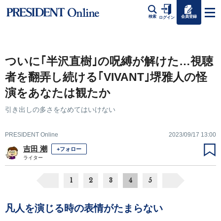
会員登録
検索
ログイン
ついに｢半沢直樹｣の呪縛が解けた…視聴
者を翻弄し続ける｢VIVANT｣堺雅人の怪
演をあなたは観たか
引き出しの多さをなめてはいけない
PRESIDENT Online
2023/09/17 13:00
吉田 潮
+フォロー
ライター
1
2
3
4
5
凡人を演じる時の表情がたまらない