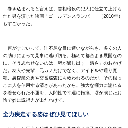
巻き込まれると言えば、首相暗殺の犯人に仕立て上げら
れた男を演じた映画「ゴールデンスランバー」（2010年）
もすごかった。
何がすごいって、理不尽な目に遭いながらも、多くの人
の助けによって見事に逃げ切る。極めて都合よき展開なの
に、そう思わせないのは、堺が醸し出す「清さ」のおかげ
だ。友人や先輩、元カノだけでなく、アイドルや通り魔
犯、裏稼業の男や交番巡査にも救われるのだが、その根っ
こに人を信用する清さがあったから。強大な権力に濡れ衣
を着せられた不運を、人間性で幸運に転換。堺が演じたお
陰で妙に説得力が出たわけで。
全力疾走する姿はぜひ見てほしい