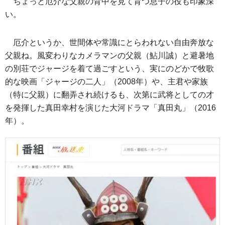
ちょっと厄介な父親の背中を見て育つ息子の役も印象深
い。
厄介というか、世間体や常識にとらわれない自由奔放な
父親ね。風変わりなカメラマンの父親（鮎川誠）と避暑地
の別荘でジャージを着て過ごすという、実にのどかで牧歌
的な映画「ジャージの二人」（2008年）や、主君や家族
（特に父親）に翻弄され続けるも、次第に武将としての才
を発揮した真田幸村を演じた大河ドラマ「真田丸」（2016
年）。