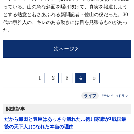
っている。山の急な斜面を駆け抜けて、真実を報道しよう
とする熱意と若さあふれる新聞記者・佐山の役だった。30
代の堺雅人の、キレのある動きには目を見張るものがあっ
た。
次ページ
1
2
3
4
5
ライフ
#テレビ
#ドラマ
関連記事
だから織田と豊臣はあっさり潰れた…徳川家康が｢戦国最
後の天下人｣になれた本当の理由