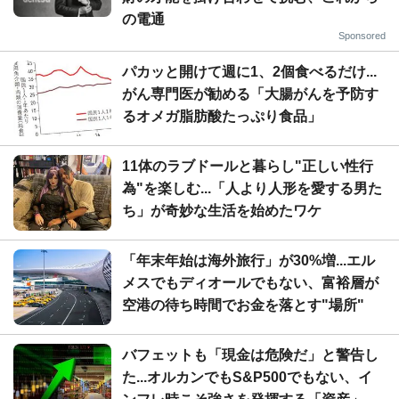
の電通
Sponsored
パカッと開けて週に1、2個食べるだけ...
がん専門医が勧める「大腸がんを予防す
るオメガ脂肪酸たっぷり食品」
11体のラブドールと暮らし"正しい性行
為"を楽しむ...「人より人形を愛する男た
ち」が奇妙な生活を始めたワケ
「年末年始は海外旅行」が30%増...エル
メスでもディオールでもない、富裕層が
空港の待ち時間でお金を落とす"場所"
バフェットも「現金は危険だ」と警告し
た...オルカンでもS&P500でもない、イ