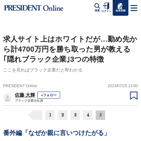
会員登録
検索
ログイン
求人サイト上はホワイトだが…勤め先か
ら計4700万円を勝ち取った男が教える
｢隠れブラック企業｣3つの特徴
ここを見ればブラック企業だと即わかる
PRESIDENT Online
2023/07/15 13:00
佐藤 大輝
+フォロー
ブラック企業元社員
1
2
3
4
5
番外編「なぜか親に言いつけたがる」