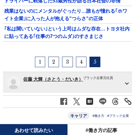
ドライバーに転落した53歳男性が語る日本社会の非情
残業はないのにメンタルがぐったり…誰もが憧れる｢ホワ
イト企業｣に入った人が抱える"つらさ"の正体
｢私は聞いていない｣という上司はムダな存在…トヨタ社内
に貼ってある｢仕事の7つのムダ｣のすさまじさ
1
2
3
4
5
ブラック企業元社員
佐藤 大輝（さとう・だいき）
キャリア
#働き方
#ブラック企業
あわせて読みたい
#働き方の記事