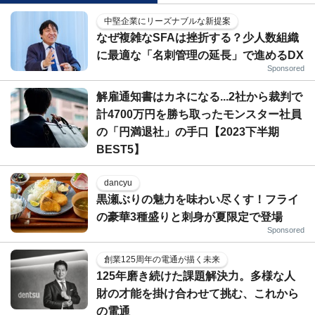
中堅企業にリーズナブルな新提案
なぜ複雑なSFAは挫折する？少人数組織
に最適な「名刺管理の延長」で進めるDX
Sponsored
解雇通知書はカネになる...2社から裁判で
計4700万円を勝ち取ったモンスター社員
の「円満退社」の手口【2023下半期
BEST5】
dancyu
黒瀬ぶりの魅力を味わい尽くす！フライ
の豪華3種盛りと刺身が夏限定で登場
Sponsored
創業125周年の電通が描く未来
125年磨き続けた課題解決力。多様な人
財の才能を掛け合わせて挑む、これから
の電通