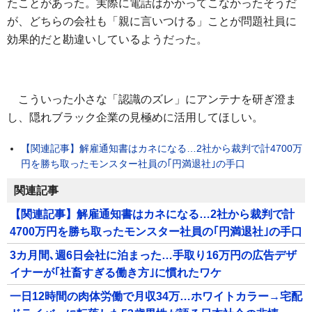
たことがあった。実際に電話はかかってこなかったそうだ
が、どちらの会社も「親に言いつける」ことが問題社員に
効果的だと勘違いしているようだった。
こういった小さな「認識のズレ」にアンテナを研ぎ澄ま
し、隠れブラック企業の見極めに活用してほしい。
【関連記事】解雇通知書はカネになる…2社から裁判で計4700万
円を勝ち取ったモンスター社員の｢円満退社｣の手口
関連記事
【関連記事】解雇通知書はカネになる…2社から裁判で計
4700万円を勝ち取ったモンスター社員の｢円満退社｣の手口
3カ月間､週6日会社に泊まった…手取り16万円の広告デザ
イナーが｢社畜すぎる働き方｣に慣れたワケ
一日12時間の肉体労働で月収34万…ホワイトカラー→宅配