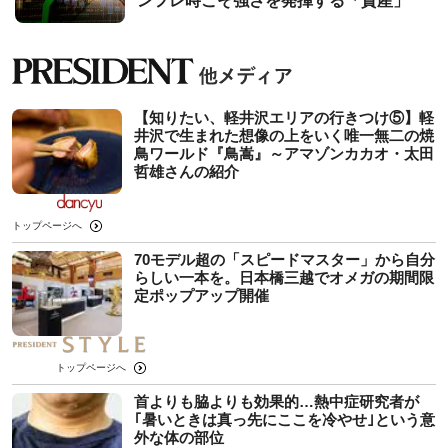
ンフレ時こそ強さを発揮する「資産」
【知りたい、軽井沢エリアの行きつけ⑤】軽
井沢で生まれた想像の上をいく唯一無二の焼
鳥ワールド『鳥嵩』～アマゾンカカオ・太田
哲雄さんの紹介
トップページへ
70モデル超の「スピードマスター」から自分
らしい一本を。日本橋三越でオメガの期間限
定ポップアップ開催
トップページへ
首よりも脇よりも効果的…熱中症研究者が
｢暑いときは真っ先にここを冷やせ｣という意
外な体の部位