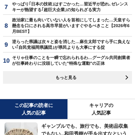
やっぱり｢日本の技術｣はすごかった…習近平が恐れ､ゼレンス
キーが熱望する｢超巨大企業｣の知られざる実力
政治家に最も向いていない人を首相にしてしまった…天皇すら
懸念を口にされる高市早苗がいますぐやるべきこと【2026年6
月BEST】
逆らった県議は次々と姿を消した…麻生太郎ですら手に負えな
い｢自民党福岡県議団｣が県民よりも大事にする掟
そりゃ仕事のことを一瞬で忘れられるわ…グーグル共同創業者
が仕事終わりに没頭していた"特殊な運動"の正体
もっと見る
この記事の読者に
キャリアの
人気の記事
人気記事
ギャンブルでも、旅行でも、美術品収集
でもない...和田秀樹が手を出すなという