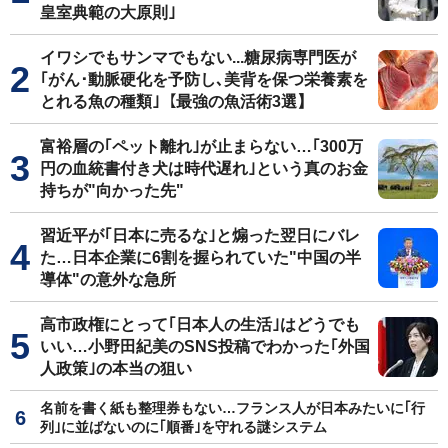
皇室典範の大原則｣
イワシでもサンマでもない...糖尿病専門医が
｢がん･動脈硬化を予防し､美背を保つ栄養素を
とれる魚の種類｣【最強の魚活術3選】
富裕層の｢ペット離れ｣が止まらない…｢300万
円の血統書付き犬は時代遅れ｣という真のお金
持ちが"向かった先"
習近平が｢日本に売るな｣と煽った翌日にバレ
た…日本企業に6割を握られていた"中国の半
導体"の意外な急所
高市政権にとって｢日本人の生活｣はどうでも
いい…小野田紀美のSNS投稿でわかった｢外国
人政策｣の本当の狙い
名前を書く紙も整理券もない…フランス人が日本みたいに｢行
列｣に並ばないのに｢順番｣を守れる謎システム