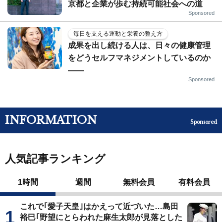
京都と企業が歩む持続可能社会への道
Sponsored
毎日を支える運動と栄養の整え方
成果を出し続ける人は、日々の健康管理
をどうセルフマネジメントしているのか
——
Sponsored
INFORMATION
Sponsored
人気記事ランキング
1時間
週間
無料会員
有料会員
これで｢愛子天皇｣はかえって近づいた…島田
裕巳｢野望にとらわれた麻生太郎が見落とした