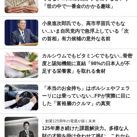
「世の中で一番金のかかる趣味」
小泉進次郎氏でも、高市早苗氏でもな
い...いま自民党内で急浮上している「次
の首相」有力候補の意外な名前
カルシウムでもビタミンCでもない...骨密
度と認知機能に直結「98%の日本人が不
足する栄養素」を取れる食材
「本当のお金持ち」はポルシェやフェラ
ーリには乗っていない...FPが実際に目に
した「富裕層のクルマ」の真実
創業125周年の電通が描く未来
125年磨き続けた課題解決力。多様な人
財の才能を掛け合わせて挑む、これから