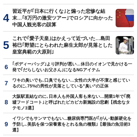
習近平が｢日本に行くな｣と煽った悲惨な結
末…｢8万円の激安ツアー｣でロシアに向かった
中国人観光客の誤算
これで｢愛子天皇｣はかえって近づいた…島田
裕巳｢野望にとらわれた麻生太郎が見落とした
皇室典範の大原則｣
｢ボディーバッグ｣より評判が悪い…休日のイオンで見かける一
発で｢だらしないお父さん｣になるNGアイテム
ワキの臭いでも､口臭でもない…女性の大半が不潔と感じてい
るのに､75%の男性が見落としている"臭い"の正体
大阪駅直結なのに､日本人も外国人客も来ない…開業1年で｢廃
墟フードコート｣と呼ばれたピカピカ新施設の悲劇【残念なタ
テモノ3選】
イワシでもサンマでもない...糖尿病専門医が｢がん･動脈硬化を
予防し､美肌を保つ栄養素をとれる魚の種類｣【最強の魚活術3
選】