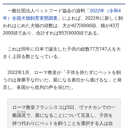
一般社団法人ペットフード協会の資料「
2022年（令和4
年）全国犬猫飼育実態調査
」によれば、2022年に新しく飼
われはじめた犬猫の頭数は、犬が42万6000頭、猫が43万
2000頭であり、合計すれば85万8000頭である。
これは同年に日本で誕生した子供の総数77万747人を大
きく上回る数となっている。
2022年1月、ローマ教皇が「子供を持たずにペットを飼
うのは身勝手な行いだ。親になる責任から逃げるな」と発
言し、各国から批判の声を浴びた。
ローマ教皇フランシスコは5日、ヴァチカンでの一
えっけん
般
謁見
で、親になることについて言及し、子供を
持つ代わりにペットを飼うことを選択する人は自