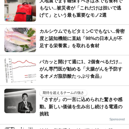
大地震でまず確保すべきは水でも食料で
もない...被災者が「これだけは担いで逃
げて」という最も重要なモノ2選
カルシウムでもビタミンCでもない...骨密
度と認知機能に直結「98%の日本人が不
足する栄養素」を取れる食材
パカッと開けて週に1、2個食べるだけ...
がん専門医が勧める「大腸がんを予防す
るオメガ脂肪酸たっぷり食品」
期待を超えるチームの強さ
「さすが」の一言に込められた驚きや感
動。新しい価値を生み出し続ける電通の
挑戦
Sponsored