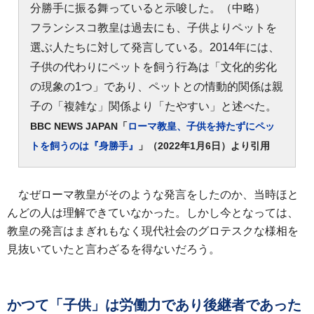
分勝手に振る舞っていると示唆した。（中略）
フランシスコ教皇は過去にも、子供よりペットを
選ぶ人たちに対して発言している。2014年には、
子供の代わりにペットを飼う行為は「文化的劣化
の現象の1つ」であり、ペットとの情動的関係は親
子の「複雑な」関係より「たやすい」と述べた。
BBC NEWS JAPAN「
ローマ教皇、子供を持たずにペッ
トを飼うのは『身勝手』
」（2022年1月6日）より引用
なぜローマ教皇がそのような発言をしたのか、当時ほと
んどの人は理解できていなかった。しかし今となっては、
教皇の発言はまぎれもなく現代社会のグロテスクな様相を
見抜いていたと言わざるを得ないだろう。
かつて「子供」は労働力であり後継者であった