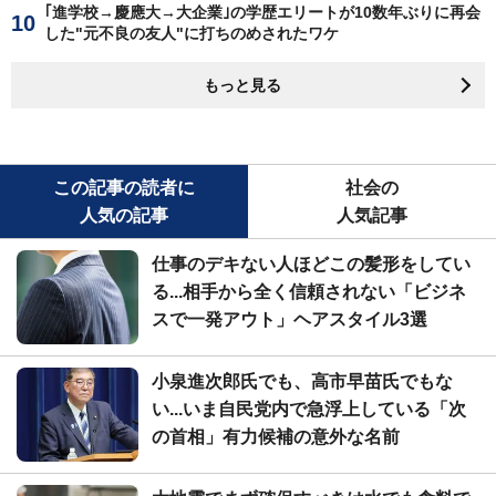
｢進学校→慶應大→大企業｣の学歴エリートが10数年ぶりに再会
した"元不良の友人"に打ちのめされたワケ
もっと見る
この記事の読者に
社会の
人気の記事
人気記事
仕事のデキない人ほどこの髪形をしてい
る...相手から全く信頼されない「ビジネ
スで一発アウト」ヘアスタイル3選
小泉進次郎氏でも、高市早苗氏でもな
い...いま自民党内で急浮上している「次
の首相」有力候補の意外な名前