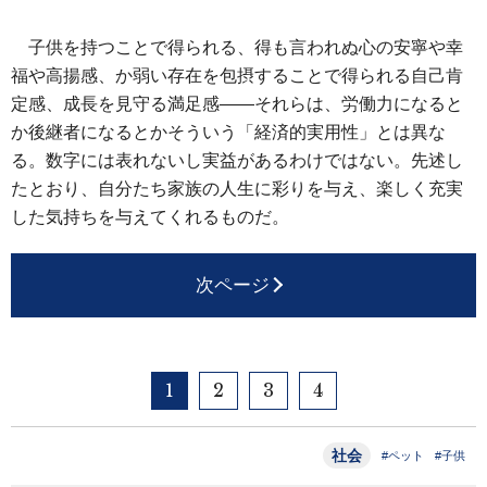
子供を持つことで得られる、得も言われぬ心の安寧や幸
福や高揚感、か弱い存在を包摂することで得られる自己肯
定感、成長を見守る満足感――それらは、労働力になると
か後継者になるとかそういう「経済的実用性」とは異な
る。数字には表れないし実益があるわけではない。先述し
たとおり、自分たち家族の人生に彩りを与え、楽しく充実
した気持ちを与えてくれるものだ。
次ページ
1
2
3
4
社会
#ペット
#子供