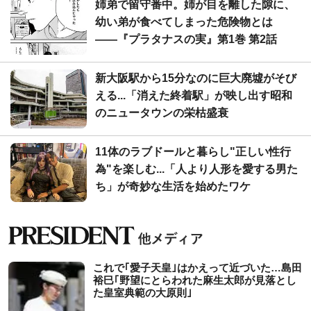
姉弟で留守番中。姉が目を離した隙に、
幼い弟が食べてしまった危険物とは
――『プラタナスの実』第1巻 第2話
新大阪駅から15分なのに巨大廃墟がそび
える...「消えた終着駅」が映し出す昭和
のニュータウンの栄枯盛衰
11体のラブドールと暮らし"正しい性行
為"を楽しむ...「人より人形を愛する男た
ち」が奇妙な生活を始めたワケ
これで｢愛子天皇｣はかえって近づいた…島田
裕巳｢野望にとらわれた麻生太郎が見落とし
た皇室典範の大原則｣