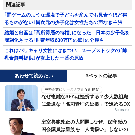
関連記事
｢罰ゲームのような環境で子どもを産んでも見合うほど得
るものがない｣異次元の少子化は女性たちの声なき主張
結婚と出産は｢高所得層の特権｣になった…日本の少子化を
深刻化させる｢世帯年収600万円の壁｣の分厚さ
これはバリキャリ女性にはきつい…スープストックの｢離
乳食無料提供｣が炎上した一番の原因
あわせて読みたい
#ペットの記事
中堅企業にリーズナブルな新提案
なぜ複雑なSFAは挫折する？少人数組織
に最適な「名刺管理の延長」で進めるDX
Sponsored
皇室典範改正の大問題...なぜ、保守派の
国会議員は皇族を「人間扱い」しないの