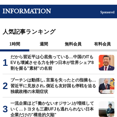
INFORMATION
Sponsored
人気記事ランキング
1時間
週間
無料会員
有料会員
だから習近平は心底焦っている…中国のITも
EVも壊滅させる力を持つ日本が世界シェア8
割を握る"素材"の名前
プーチンは動揺し､言葉を失ったとの指摘も…
習近平に見放され､側近も友好国も停戦を迫る
独裁政権の末期症状
一流企業ほど｢働かないオジサン｣が増殖して
いく…トヨタも三菱UFJも逃れられない日本
企業だけの"構造的欠陥"