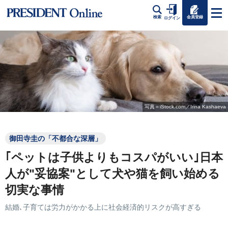
会員登録
検索
ログイン
写真＝iStock.com／Irina Kashaeva
御田寺圭の「不都合な深層」
｢ペットは子供よりもコスパがいい｣日本
人が"妥協案"として犬や猫を飼い始める
切実な事情
結婚､子育ては労力がかかる上に社会経済的リスクが高すぎる