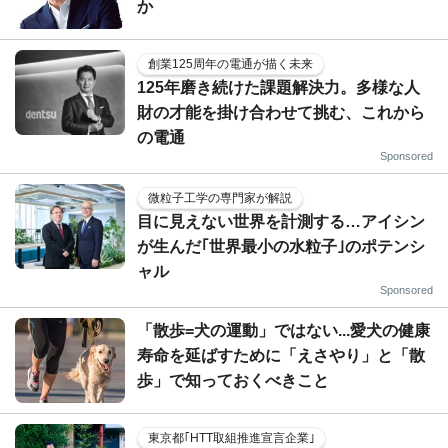
か
創業125周年の電通が描く未来
125年磨き続けた課題解決力。多様な人
財の才能を掛け合わせて挑む、これから
の電通
Sponsored
微粒子工学の専門家が解説
目に見えない世界を計測する…アイシン
が生んだ｢世界最小の水粒子｣のポテンシ
ャル
Sponsored
「散歩=犬の運動」ではない...愛犬の健康
寿命を延ばすために「えさやり」と「散
歩」で知っておくべきこと
東京都｢HTT取組推進宣言企業｣