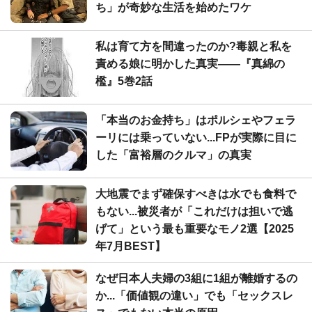
ち」が奇妙な生活を始めたワケ
私は育て方を間違ったのか?毒親と私を
責める娘に明かした真実――『真綿の
檻』5巻2話
「本当のお金持ち」はポルシェやフェラ
ーリには乗っていない...FPが実際に目に
した「富裕層のクルマ」の真実
大地震でまず確保すべきは水でも食料で
もない...被災者が「これだけは担いで逃
げて」という最も重要なモノ2選【2025
年7月BEST】
なぜ日本人夫婦の3組に1組が離婚するの
か...「価値観の違い」でも「セックスレ