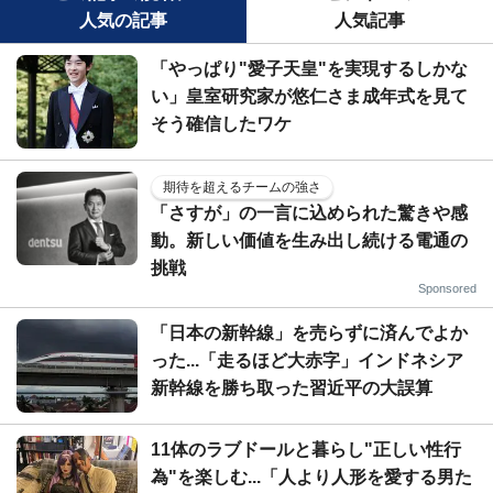
人気の記事
人気記事
「やっぱり"愛子天皇"を実現するしかな
い」皇室研究家が悠仁さま成年式を見て
そう確信したワケ
期待を超えるチームの強さ
「さすが」の一言に込められた驚きや感
動。新しい価値を生み出し続ける電通の
挑戦
Sponsored
「日本の新幹線」を売らずに済んでよか
った...「走るほど大赤字」インドネシア
新幹線を勝ち取った習近平の大誤算
11体のラブドールと暮らし"正しい性行
為"を楽しむ...「人より人形を愛する男た