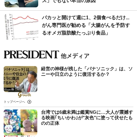
ス」でもない本当の原因
パカッと開けて週に1、2個食べるだけ...
がん専門医が勧める「大腸がんを予防す
るオメガ脂肪酸たっぷり食品」
経営の神様が残した「パナソニック」は、ソ
ニーや日立のように復活するか？
トップページへ
台湾では6歳未満は鑑賞NGに…大人が震撼す
る映画｢ちいかわ｣が"灰色"に塗って伏せたも
のの正体