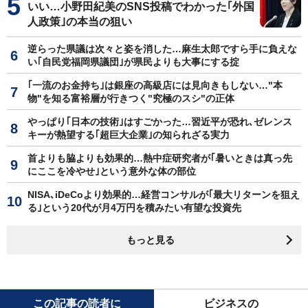
いい…小野田紀美のSNS投稿でわかった｢外国
人政策｣の本当の狙い
逆らった県議は次々と姿を消した…麻生太郎ですら手に負えな
い｢自民党福岡県議団｣が県民よりも大事にする掟
｢一流のお金持ち｣は銀座の高級店には見向きもしない…"本
物"を知る富裕層が行きつく"究極のスシ"の正体
やっぱり｢日本の技術｣はすごかった…習近平が恐れ､ゼレンス
キーが熱望する｢超巨大企業｣の知られざる実力
首よりも脇よりも効果的…熱中症研究者が｢暑いときは真っ先
にここを冷やせ｣という意外な体の部位
NISA､iDeCoより効果的…経営コンサルが｢最大リターンを狙え
る｣という20代が月4万円を積みたい有望な投資先
もっと見る
この記事の読者に
ビジネスの