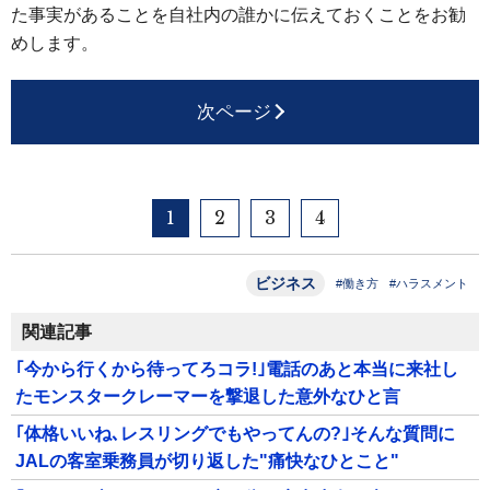
た事実があることを自社内の誰かに伝えておくことをお勧
めします。
次ページ
1
2
3
4
ビジネス
#働き方
#ハラスメント
関連記事
｢今から行くから待ってろコラ!｣電話のあと本当に来社し
たモンスタークレーマーを撃退した意外なひと言
｢体格いいね､レスリングでもやってんの?｣そんな質問に
JALの客室乗務員が切り返した"痛快なひとこと"