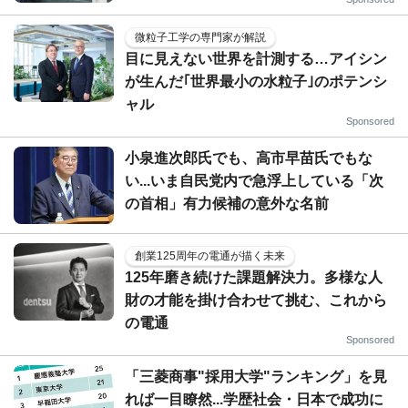
微粒子工学の専門家が解説
目に見えない世界を計測する…アイシン
が生んだ｢世界最小の水粒子｣のポテンシ
ャル
Sponsored
小泉進次郎氏でも、高市早苗氏でもな
い...いま自民党内で急浮上している「次
の首相」有力候補の意外な名前
創業125周年の電通が描く未来
125年磨き続けた課題解決力。多様な人
財の才能を掛け合わせて挑む、これから
の電通
Sponsored
「三菱商事"採用大学"ランキング」を見
れば一目瞭然...学歴社会・日本で成功に