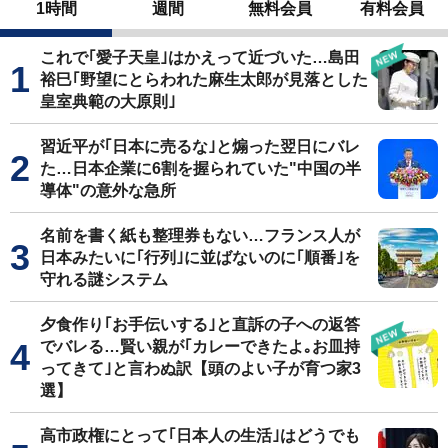
1時間
週間
無料会員
有料会員
これで｢愛子天皇｣はかえって近づいた…島田
裕巳｢野望にとらわれた麻生太郎が見落とした
皇室典範の大原則｣
習近平が｢日本に売るな｣と煽った翌日にバレ
た…日本企業に6割を握られていた"中国の半
導体"の意外な急所
名前を書く紙も整理券もない…フランス人が
日本みたいに｢行列｣に並ばないのに｢順番｣を
守れる謎システム
夕食作り｢お手伝いする｣と直訴の子への返答
でバレる…賢い親が｢カレーできたよ｡お皿持
ってきて｣と言わぬ訳【頭のよい子が育つ家3
選】
高市政権にとって｢日本人の生活｣はどうでも