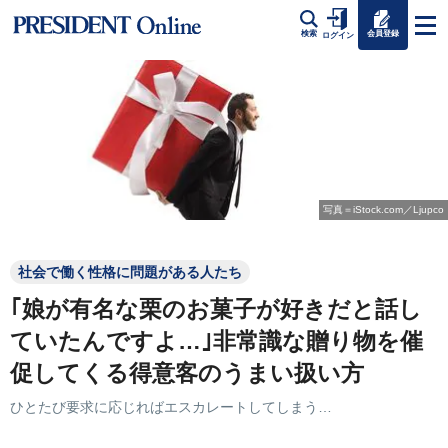
会員登録
検索
ログイン
写真＝iStock.com／Ljupco
社会で働く性格に問題がある人たち
｢娘が有名な栗のお菓子が好きだと話し
ていたんですよ…｣非常識な贈り物を催
促してくる得意客のうまい扱い方
ひとたび要求に応じればエスカレートしてしまう…