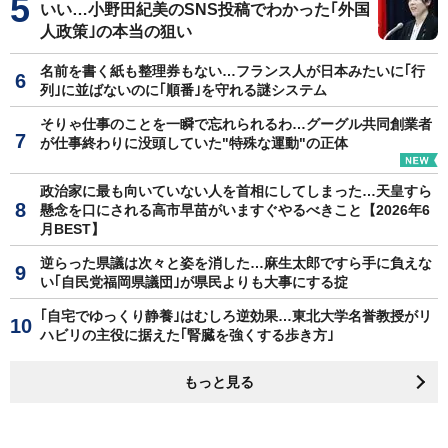
いい…小野田紀美のSNS投稿でわかった｢外国
人政策｣の本当の狙い
名前を書く紙も整理券もない…フランス人が日本みたいに｢行
列｣に並ばないのに｢順番｣を守れる謎システム
そりゃ仕事のことを一瞬で忘れられるわ…グーグル共同創業者
が仕事終わりに没頭していた"特殊な運動"の正体
政治家に最も向いていない人を首相にしてしまった…天皇すら
懸念を口にされる高市早苗がいますぐやるべきこと【2026年6
月BEST】
逆らった県議は次々と姿を消した…麻生太郎ですら手に負えな
い｢自民党福岡県議団｣が県民よりも大事にする掟
｢自宅でゆっくり静養｣はむしろ逆効果…東北大学名誉教授がリ
ハビリの主役に据えた｢腎臓を強くする歩き方｣
もっと見る