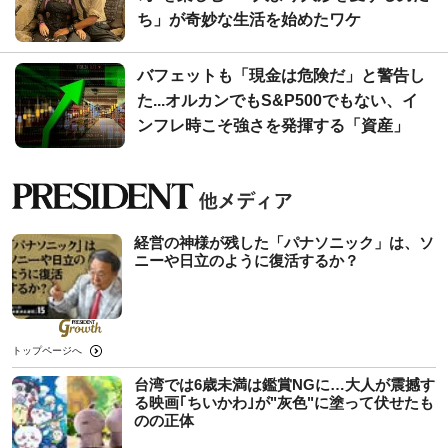
ち」が奇妙な生活を始めたワケ
バフェットも「現金は危険だ」と警告し
た...オルカンでもS&P500でもない、イ
ンフレ時こそ強さを発揮する「資産」
経営の神様が残した「パナソニック」は、ソ
ニーや日立のように復活するか？
トップページへ
台湾では6歳未満は鑑賞NGに…大人が震撼す
る映画｢ちいかわ｣が"灰色"に塗って伏せたも
のの正体