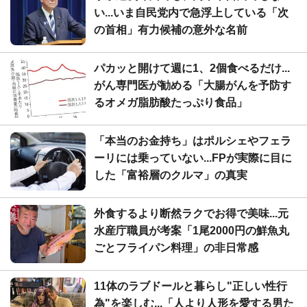
い...いま自民党内で急浮上している「次
の首相」有力候補の意外な名前
パカッと開けて週に1、2個食べるだけ...
がん専門医が勧める「大腸がんを予防す
るオメガ脂肪酸たっぷり食品」
「本当のお金持ち」はポルシェやフェラ
ーリには乗っていない...FPが実際に目に
した「富裕層のクルマ」の真実
外食するより断然ラクでお得で美味...元
水産庁職員が考案「1尾2000円の鮮魚丸
ごとフライパン料理」の非日常感
11体のラブドールと暮らし"正しい性行
為"を楽しむ...「人より人形を愛する男た