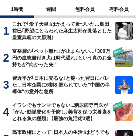
1時間
週間
無料会員
有料会員
これで｢愛子天皇｣はかえって近づいた…島田
裕巳｢野望にとらわれた麻生太郎が見落とした
皇室典範の大原則｣
富裕層の｢ペット離れ｣が止まらない…｢300万
円の血統書付き犬は時代遅れ｣という真のお金
持ちが"向かった先"
習近平が｢日本に売るな｣と煽った翌日にバレ
た…日本企業に6割を握られていた"中国の半
導体"の意外な急所
イワシでもサンマでもない...糖尿病専門医が
｢がん･動脈硬化を予防し､美背を保つ栄養素を
とれる魚の種類｣【最強の魚活術3選】
高市政権にとって｢日本人の生活｣はどうでも