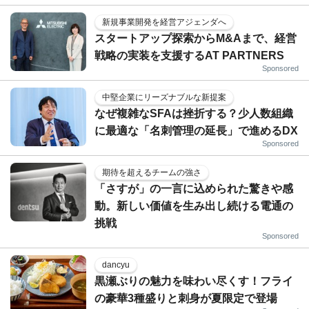
新規事業開発を経営アジェンダへ
スタートアップ探索からM&Aまで、経営
戦略の実装を支援するAT PARTNERS
Sponsored
中堅企業にリーズナブルな新提案
なぜ複雑なSFAは挫折する？少人数組織
に最適な「名刺管理の延長」で進めるDX
Sponsored
期待を超えるチームの強さ
「さすが」の一言に込められた驚きや感
動。新しい価値を生み出し続ける電通の
挑戦
Sponsored
dancyu
黒瀬ぶりの魅力を味わい尽くす！フライ
の豪華3種盛りと刺身が夏限定で登場