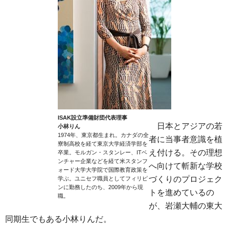
ISAK設立準備財団代表理事
日本とアジアの若
小林りん
1974年、東京都生まれ。カナダの全
者に当事者意識を植
寮制高校を経て東京大学経済学部を
え付ける。その理想
卒業。モルガン・スタンレー、ITベ
ンチャー企業などを経て米スタンフ
へ向けて斬新な学校
ォード大学大学院で国際教育政策を
づくりのプロジェク
学ぶ。ユニセフ職員としてフィリピ
ンに勤務したのち、2009年から現
トを進めているの
職。
が、岩瀬大輔の東大
同期生でもある小林りんだ。