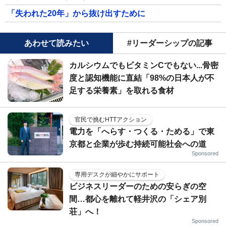
「失われた20年」から抜け出すために
あわせて読みたい
#リーダーシップの記事
カルシウムでもビタミンCでもない...骨密
度と認知機能に直結「98%の日本人が不
足する栄養素」を取れる食材
官民で挑むHTTアクション
電力を「へらす・つくる・ためる」で東
京都と企業が歩む持続可能社会への道
Sponsored
専用デスクが細やかにサポート
ビジネスリーダーのための安らぎの空
間…都心を離れて軽井沢の「シェア別
荘」へ！
Sponsored