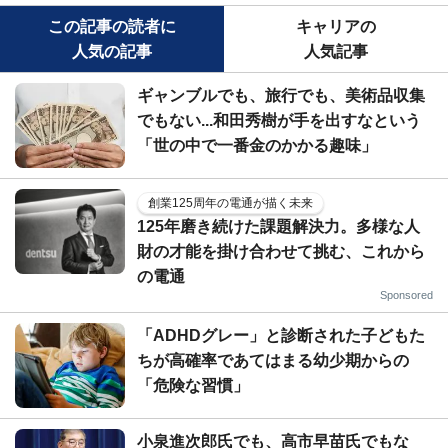
この記事の読者に
キャリアの
人気の記事
人気記事
ギャンブルでも、旅行でも、美術品収集
でもない...和田秀樹が手を出すなという
「世の中で一番金のかかる趣味」
創業125周年の電通が描く未来
125年磨き続けた課題解決力。多様な人
財の才能を掛け合わせて挑む、これから
の電通
Sponsored
「ADHDグレー」と診断された子どもた
ちが高確率であてはまる幼少期からの
「危険な習慣」
小泉進次郎氏でも、高市早苗氏でもな