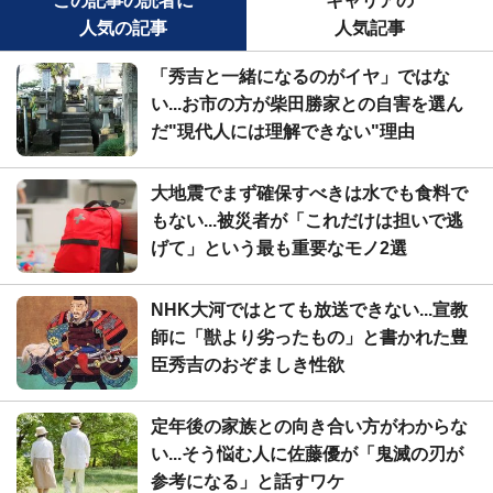
この記事の読者に
キャリアの
人気の記事
人気記事
「秀吉と一緒になるのがイヤ」ではな
い...お市の方が柴田勝家との自害を選ん
だ"現代人には理解できない"理由
大地震でまず確保すべきは水でも食料で
もない...被災者が「これだけは担いで逃
げて」という最も重要なモノ2選
NHK大河ではとても放送できない...宣教
師に「獣より劣ったもの」と書かれた豊
臣秀吉のおぞましき性欲
定年後の家族との向き合い方がわからな
い...そう悩む人に佐藤優が「鬼滅の刃が
参考になる」と話すワケ