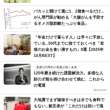
パカッと開けて週に1、2個食べるだけ...
がん専門医が勧める「大腸がんを予防す
るオメガ脂肪酸たっぷり食品」
「年金だけで暮らす人」は早々に手放し
ている...50代までに捨てておくべき「老
後のお金を食い潰すもの」8選【2025年
10月BEST】
創業125周年の電通が描く未来
125年磨き続けた課題解決力。多様な人
財の才能を掛け合わせて挑む、これから
の電通
Sponsored
大地震でまず確保すべきは水でも食料で
もない...被災者が「これだけは担いで逃