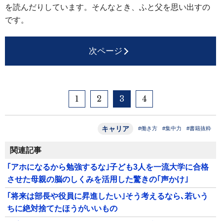
を読んだりしています。そんなとき、ふと父を思い出すの
です。
次ページ
1
2
3
4
キャリア
#働き方
#集中力
#書籍抜粋
関連記事
｢アホになるから勉強するな｣子ども3人を一流大学に合格
させた母親の脳のしくみを活用した驚きの｢声かけ｣
｢将来は部長や役員に昇進したい｣そう考えるなら､若いう
ちに絶対捨てたほうがいいもの