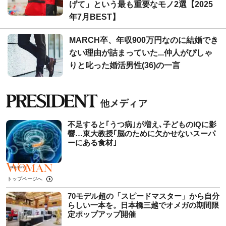
げて」という最も重要なモノ2選【2025
年7月BEST】
MARCH卒、年収900万円なのに結婚でき
ない理由が詰まっていた...仲人がぴしゃ
りと叱った婚活男性(36)の一言
不足すると｢うつ病｣が増え､子どものIQに影
響…東大教授｢脳のために欠かせないスーパ
ーにある食材｣
トップページへ
70モデル超の「スピードマスター」から自分
らしい一本を。日本橋三越でオメガの期間限
定ポップアップ開催