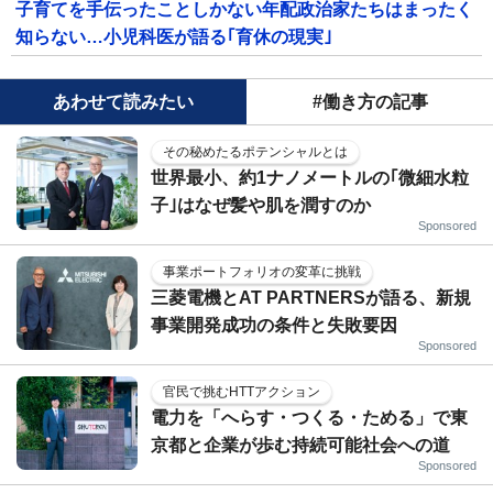
子育てを手伝ったことしかない年配政治家たちはまったく
知らない…小児科医が語る｢育休の現実｣
あわせて読みたい
#働き方の記事
その秘めたるポテンシャルとは
世界最小、約1ナノメートルの｢微細水粒
子｣はなぜ髪や肌を潤すのか
Sponsored
事業ポートフォリオの変革に挑戦
三菱電機とAT PARTNERSが語る、新規
事業開発成功の条件と失敗要因
Sponsored
官民で挑むHTTアクション
電力を「へらす・つくる・ためる」で東
京都と企業が歩む持続可能社会への道
Sponsored