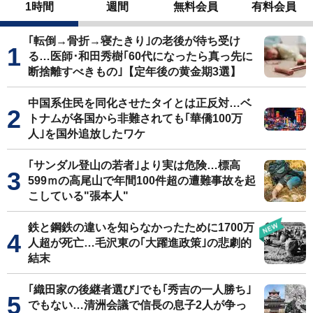
1時間
週間
無料会員
有料会員
｢転倒→骨折→寝たきり｣の老後が待ち受け
る…医師･和田秀樹｢60代になったら真っ先に
断捨離すべきもの｣【定年後の黄金期3選】
中国系住民を同化させたタイとは正反対…ベ
トナムが各国から非難されても｢華僑100万
人｣を国外追放したワケ
｢サンダル登山の若者｣より実は危険…標高
599ｍの高尾山で年間100件超の遭難事故を起
こしている"張本人"
鉄と鋼鉄の違いを知らなかったために1700万
人超が死亡…毛沢東の｢大躍進政策｣の悲劇的
結末
｢織田家の後継者選び｣でも｢秀吉の一人勝ち｣
でもない…清洲会議で信長の息子2人が争っ