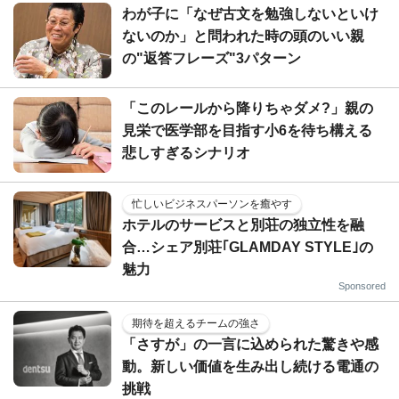
わが子に「なぜ古文を勉強しないといけ
ないのか」と問われた時の頭のいい親
の"返答フレーズ"3パターン
「このレールから降りちゃダメ?」親の
見栄で医学部を目指す小6を待ち構える
悲しすぎるシナリオ
忙しいビジネスパーソンを癒やす
ホテルのサービスと別荘の独立性を融
合…シェア別荘｢GLAMDAY STYLE｣の
魅力
Sponsored
期待を超えるチームの強さ
「さすが」の一言に込められた驚きや感
動。新しい価値を生み出し続ける電通の
挑戦