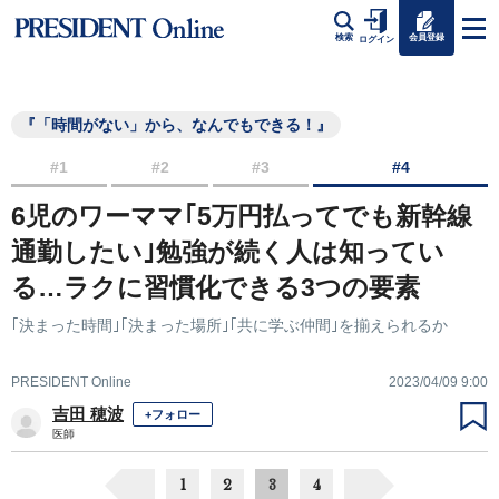
会員登録
検索
ログイン
『「時間がない」から、なんでもできる！』
#1
#2
#3
#4
6児のワーママ｢5万円払ってでも新幹線
通勤したい｣勉強が続く人は知ってい
る…ラクに習慣化できる3つの要素
｢決まった時間｣｢決まった場所｣｢共に学ぶ仲間｣を揃えられるか
PRESIDENT Online
2023/04/09 9:00
吉田 穂波
+フォロー
医師
1
2
3
4