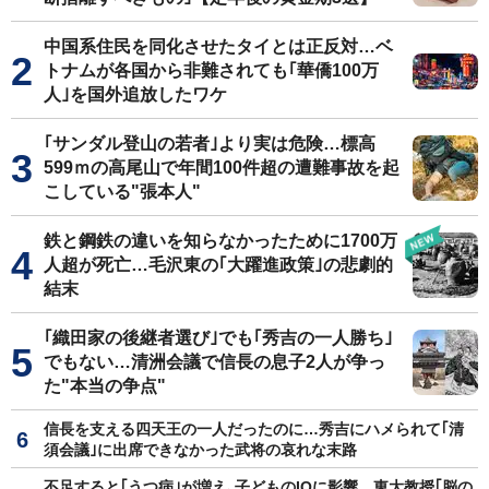
中国系住民を同化させたタイとは正反対…ベ
トナムが各国から非難されても｢華僑100万
人｣を国外追放したワケ
｢サンダル登山の若者｣より実は危険…標高
599ｍの高尾山で年間100件超の遭難事故を起
こしている"張本人"
鉄と鋼鉄の違いを知らなかったために1700万
人超が死亡…毛沢東の｢大躍進政策｣の悲劇的
結末
｢織田家の後継者選び｣でも｢秀吉の一人勝ち｣
でもない…清洲会議で信長の息子2人が争っ
た"本当の争点"
信長を支える四天王の一人だったのに…秀吉にハメられて｢清
須会議｣に出席できなかった武将の哀れな末路
不足すると｢うつ病｣が増え､子どものIQに影響…東大教授｢脳の