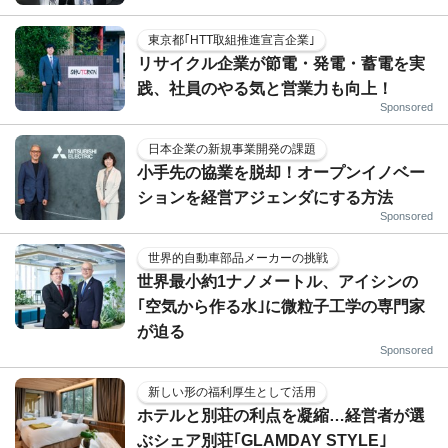
東京都｢HTT取組推進宣言企業｣
リサイクル企業が節電・発電・蓄電を実
践、社員のやる気と営業力も向上！
Sponsored
日本企業の新規事業開発の課題
小手先の協業を脱却！オープンイノベー
ションを経営アジェンダにする方法
Sponsored
世界的自動車部品メーカーの挑戦
世界最小約1ナノメートル、アイシンの
｢空気から作る水｣に微粒子工学の専門家
が迫る
Sponsored
新しい形の福利厚生として活用
ホテルと別荘の利点を凝縮…経営者が選
ぶシェア別荘｢GLAMDAY STYLE｣