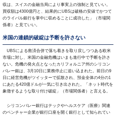
収は、スイスの金融当局により事実上の強制と見ていい。
買収額は4300億円と、結果的にUBSは破格の安値でかつて
のライバル銀行を掌中に収めることに成功した」（市場関
係者）と見ていい。
米国の連鎖的破綻は予断を許さない
UBSによる救済合併で落ち着きを取り戻しつつある欧米
市場に対し、米国の金融危機はいまも進行中で予断を許さ
ない。危機の発火点となったカリフォルニア州のシリコン
バレー銀は、3月10日に業務停止に追い込まれた。前日の9
日に経営危機がツイッターで拡散され、預金全体の4分の1
にあたる420億ドルが一気に引き出された。「ネット時代を
象徴するような取り付け破綻」（市場関係者）と言える。
シリコンバレー銀行はテックやヘルスケア（医療）関連
のベンチャー企業が銀行口座を開く銀行として知られてい