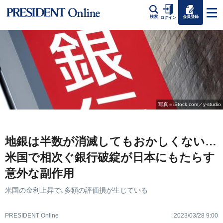
会員登録
検索
ログイン
写真＝iStock.com／y-studio
地銀は半数が消滅してもおかしくない…
米国で相次ぐ銀行破綻が日本にもたらす
意外な副作用
米国の金利上昇で､多額の評価損が生じている
PRESIDENT Online
2023/03/28 9:00