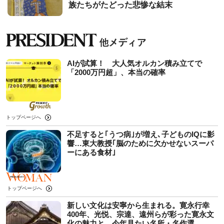
族たちがたどった悲惨な結末
AIが試算！ 大人気オルカン積み立てで
「2000万円超」、本当の確率
トップページへ
不足すると｢うつ病｣が増え､子どものIQに影
響…東大教授｢脳のために欠かせないスーパ
ーにある食材｣
トップページへ
新しい文化は安寧から生まれる。寛永行幸
400年、光悦、宗達、遠州らが彩った寛永文
化の魅力と、今年見たい名所・名作選