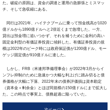
た。破綻の原因は、資金の調達と運用の急膨張とミスマッ
チ、そして急収縮にある。
同行は2021年、ハイテクブームに乗って預金残高が1020
億ドルから1890億ドルへと2倍近くまで急増した。一方、
貸出は預金増に追いつかず、それを補うために金利の高い
固定金利型の有価証券投資に傾斜した。有価証券投資の規
模は2022年のピーク時には政府保証債が1200億ドル、モー
ゲッジ固定債が910億ドルに達した。
しかし、FRB（米連邦準備理事会）が2022年3月からイ
ンフレ抑制のために急速かつ大幅な利上げに踏み切ると債
券価格が大幅に下落、2022年末の債券評価損は資本勘定
（資本金＋剰余金）とほぼ同規模の150億ドルにまで拡大し
た。この時点で事実上、債務超過に陥っていた。
次ページ