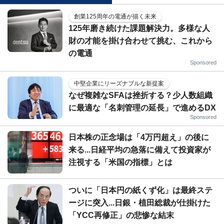
創業125周年の電通が描く未来
125年磨き続けた課題解決力。多様な人
財の才能を掛け合わせて挑む、これから
の電通
Sponsored
中堅企業にリーズナブルな新提案
なぜ複雑なSFAは挫折する？少人数組織
に最適な「名刺管理の延長」で進めるDX
Sponsored
日本株の正念場は「4万円超え」の後に
来る...日経平均の急落に備えて投資家が
注視する「米国の指標」とは
ついに「日本円の紙くず化」は最終ステ
ージに突入...日銀・植田総裁が仕掛けた
「YCC再修正」の悲惨な結末