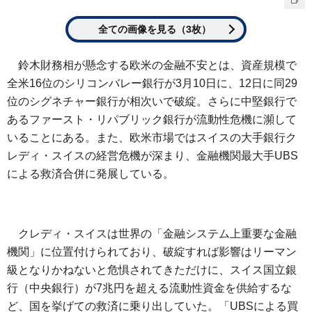
全ての画像を見る（3枚）
鈴木財務相が懸念する欧米の金融不安とは、資産規模で
全米16位のシリコンバレー銀行が3月10日に、12日に同29
位のシグネチャー銀行が相次いで破綻。さらに中堅銀行で
あるファースト・リパブリック銀行が流動性危機に瀕して
いることにある。また、欧米市場ではスイスの大手銀行ク
レディ・スイスの経営危機が深まり、金融機関最大手UBS
による救済合併に発展している。
クレディ・スイスは世界の「金融システム上重要な金融
機関」に位置付けられており、破綻すれば影響はリーマン
級となりかねないと危惧されてきただけに、スイス国立銀
行（中央銀行）が7兆円を超える流動性資金を供給するな
ど、国を挙げての救済に乗り出していた。「UBSによる買