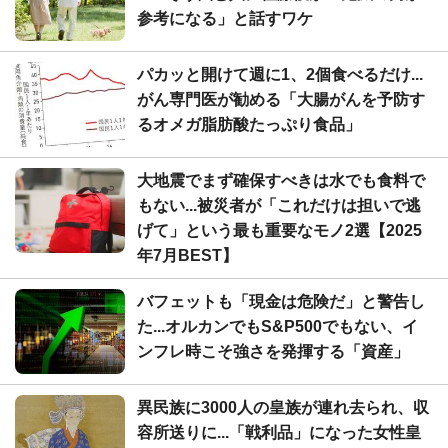
参考になる」と話すワケ
パカッと開けて週に1、2個食べるだけ...
がん専門医が勧める「大腸がんを予防す
るオメガ脂肪酸たっぷり食品」
大地震でまず確保すべきは水でも食料で
もない...被災者が「これだけは担いで逃
げて」という最も重要なモノ2選【2025
年7月BEST】
バフェットも「現金は危険だ」と警告し
た...オルカンでもS&P500でもない、イ
ンフレ時こそ強さを発揮する「資産」
異民族に3000人の皇族が連れ去られ、収
容所送りに...「戦利品」になった女性皇