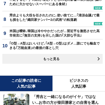
ために欠かせないスーパーにある食材｣
秀吉よりも大役を任されたのに､使い捨てに…｢清須会議｣で最
も損をした"織田家ナンバー2の武将"の転落劇
米国は曖昧､韓国は冷ややかだったが…習近平を激怒させた高
市発言に｢無言の支持｣を示した国の｢大胆な手法｣
｢O型→A型｣はいいけど､｢A型→O型｣はダメ…誰にでも輸血で
きる｢万能血液｣の最後の落とし穴
もっと見る
この記事の読者に
ビジネスの
人気の記事
人気記事
「秀吉と一緒になるのがイヤ」ではな
い...お市の方が柴田勝家との自害を選ん