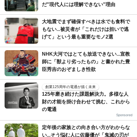
だ"現代人には理解できない"理由
大地震でまず確保すべきは水でも食料で
もない...被災者が「これだけは担いで逃
げて」という最も重要なモノ2選
NHK大河ではとても放送できない...宣教
師に「獣より劣ったもの」と書かれた豊
臣秀吉のおぞましき性欲
創業125周年の電通が描く未来
125年磨き続けた課題解決力。多様な人
財の才能を掛け合わせて挑む、これから
の電通
Sponsored
定年後の家族との向き合い方がわからな
い...そう悩む人に佐藤優が「鬼滅の刃が