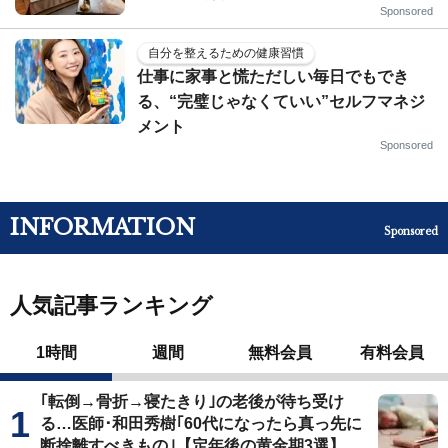
Sponsored
自分を整えるための健康習慣
仕事に家事と慌ただしい毎日でもでき
る、“完璧じゃなくていい”セルフマネジ
メント
Sponsored
INFORMATION
Sponsored
人気記事ランキング
1時間
週間
無料会員
有料会員
｢転倒→骨折→寝たきり｣の老後が待ち受け
る…医師･和田秀樹｢60代になったら真っ先に
断捨離すべきもの｣【定年後の黄金期3選】