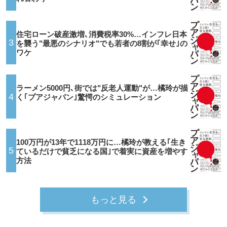
住宅ローン破産激増､消費税率30%…インフレ日本
3
を襲う"最悪のシナリオ"でも若者の8割が｢幸せ｣の
ワケ
ラーメン5000円､街では"反老人運動"が…橘玲が描
4
く｢プアジャパン｣驚愕のシミュレーション
100万円が13年で1118万円に…橘玲が教える｢生き
5
ているだけで貧乏になる国｣で着実に資産を増やす
方法
もっと見る