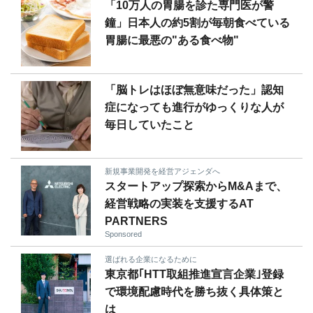
「10万人の胃腸を診た専門医が警
鐘」日本人の約5割が毎朝食べている
胃腸に最悪の"ある食べ物"
「脳トレはほぼ無意味だった」認知
症になっても進行がゆっくりな人が
毎日していたこと
新規事業開発を経営アジェンダへ
スタートアップ探索からM&Aまで、
経営戦略の実装を支援するAT
PARTNERS
Sponsored
選ばれる企業になるために
東京都｢HTT取組推進宣言企業｣登録
で環境配慮時代を勝ち抜く具体策と
は