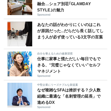
融合…シェア別荘｢GLAMDAY
STYLE｣の魅力
Sponsored
あなたの話がわかりにくいのはこれ
が原因だった...だらだら長く話してし
まう人が必ず使っている3文字の言葉
自分を整えるための健康習慣
仕事に家事と慌ただしい毎日でもで
きる、“完璧じゃなくていい”セルフ
マネジメント
Sponsored
中堅企業にリーズナブルな新提案
なぜ複雑なSFAは挫折する？少人数
組織に最適な「名刺管理の延長」で
進めるDX
Sponsored