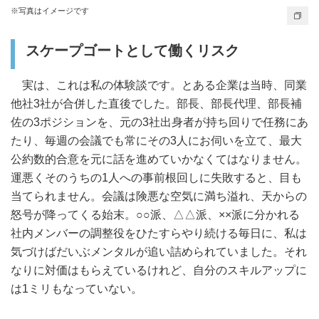
※写真はイメージです
スケープゴートとして働くリスク
実は、これは私の体験談です。とある企業は当時、同業
他社3社が合併した直後でした。部長、部長代理、部長補
佐の3ポジションを、元の3社出身者が持ち回りで任務にあ
たり、毎週の会議でも常にその3人にお伺いを立て、最大
公約数的合意を元に話を進めていかなくてはなりません。
運悪くそのうちの1人への事前根回しに失敗すると、目も
当てられません。会議は険悪な空気に満ち溢れ、天からの
怒号が降ってくる始末。○○派、△△派、××派に分かれる
社内メンバーの調整役をひたすらやり続ける毎日に、私は
気づけばだいぶメンタルが追い詰められていました。それ
なりに対価はもらえているけれど、自分のスキルアップに
は1ミリもなっていない。