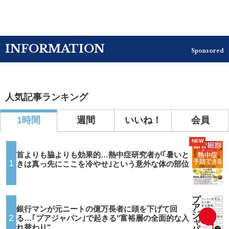
INFORMATION
Sponsored
人気記事ランキング
1時間
週間
いいね！
会員
NEW
首よりも脇よりも効果的…熱中症研究者が｢暑いと
1
きは真っ先にここを冷やせ｣という意外な体の部位
銀行マンが元ニートの億万長者に頭を下げて回
2
る…｢プアジャパン｣で起きる"富裕層の全面的な入
れ替わり"