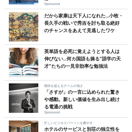
Sponsored
だから家康は天下人になれた...小牧・
長久手の戦いで秀吉を討ち取る絶好
のチャンスをあえて見逃したワケ
英単語を必死に覚えようとする人は
伸びない...何カ国語も操る"語学の天
才"たちの一見非効率な勉強法
期待を超えるチームの強さ
「さすが」の一言に込められた驚き
や感動。新しい価値を生み出し続け
る電通の挑戦
Sponsored
忙しいビジネスパーソンを癒やす
ホテルのサービスと別荘の独立性を