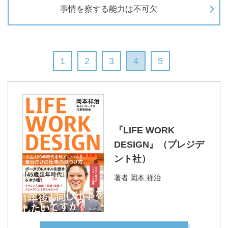
事情を察する能力は不可欠
1
2
3
4
5
『LIFE WORK
DESIGN』（プレジデ
ント社）
著者
岡本 祥治