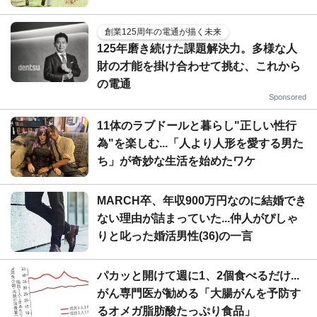
創業125周年の電通が描く未来
125年磨き続けた課題解決力。多様な人
財の才能を掛け合わせて挑む、これから
の電通
Sponsored
11体のラブドールと暮らし"正しい性行
為"を楽しむ...「人より人形を愛する男た
ち」が奇妙な生活を始めたワケ
MARCH卒、年収900万円なのに結婚でき
ない理由が詰まっていた...仲人がぴしゃ
りと叱った婚活男性(36)の一言
パカッと開けて週に1、2個食べるだけ...
がん専門医が勧める「大腸がんを予防す
るオメガ脂肪酸たっぷり食品」