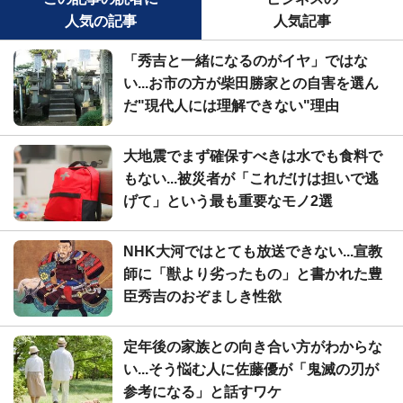
人気の記事
人気記事
「秀吉と一緒になるのがイヤ」ではな
い...お市の方が柴田勝家との自害を選ん
だ"現代人には理解できない"理由
大地震でまず確保すべきは水でも食料で
もない...被災者が「これだけは担いで逃
げて」という最も重要なモノ2選
NHK大河ではとても放送できない...宣教
師に「獣より劣ったもの」と書かれた豊
臣秀吉のおぞましき性欲
定年後の家族との向き合い方がわからな
い...そう悩む人に佐藤優が「鬼滅の刃が
参考になる」と話すワケ