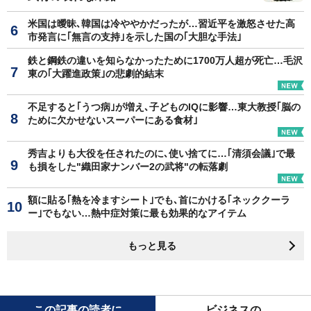
米国は曖昧､韓国は冷ややかだったが…習近平を激怒させた高
市発言に｢無言の支持｣を示した国の｢大胆な手法｣
鉄と鋼鉄の違いを知らなかったために1700万人超が死亡…毛沢
東の｢大躍進政策｣の悲劇的結末
不足すると｢うつ病｣が増え､子どものIQに影響…東大教授｢脳の
ために欠かせないスーパーにある食材｣
秀吉よりも大役を任されたのに､使い捨てに…｢清須会議｣で最
も損をした"織田家ナンバー2の武将"の転落劇
額に貼る｢熱を冷ますシート｣でも､首にかける｢ネッククーラ
ー｣でもない…熱中症対策に最も効果的なアイテム
もっと見る
この記事の読者に
ビジネスの