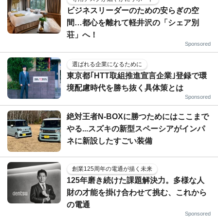
ビジネスリーダーのための安らぎの空
間…都心を離れて軽井沢の「シェア別
荘」へ！
Sponsored
選ばれる企業になるために
東京都｢HTT取組推進宣言企業｣登録で環
境配慮時代を勝ち抜く具体策とは
Sponsored
絶対王者N-BOXに勝つためにはここまで
やる...スズキの新型スペーシアがインパ
ネに新設したすごい装備
創業125周年の電通が描く未来
125年磨き続けた課題解決力。多様な人
財の才能を掛け合わせて挑む、これから
の電通
Sponsored