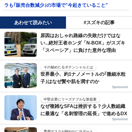
ラも｢販売台数減少｣の市場で"今起きていること"
あわせて読みたい
#スズキの記事
原因はおしゃれ路線の失敗だけではな
い...絶対王者ホンダ「N-BOX」がスズキ
「スペーシア」に負けた意外な理由
その秘めたるポテンシャルとは
世界最小、約1ナノメートルの｢微細水粒
子｣はなぜ髪や肌を潤すのか
Sponsored
中堅企業にリーズナブルな新提案
なぜ複雑なSFAは挫折する？少人数組織
に最適な「名刺管理の延長」で進めるDX
Sponsored
専用デスクが細やかにサポート