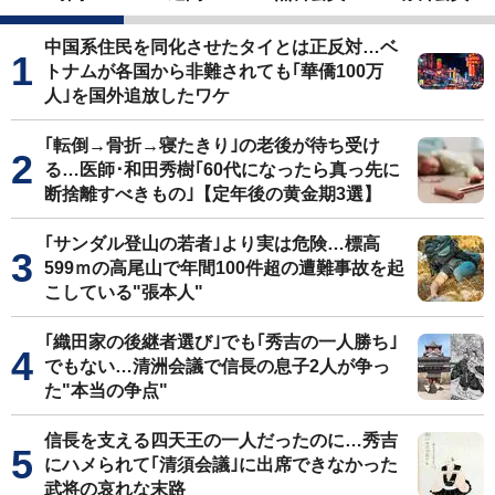
中国系住民を同化させたタイとは正反対…ベ
トナムが各国から非難されても｢華僑100万
人｣を国外追放したワケ
｢転倒→骨折→寝たきり｣の老後が待ち受け
る…医師･和田秀樹｢60代になったら真っ先に
断捨離すべきもの｣【定年後の黄金期3選】
｢サンダル登山の若者｣より実は危険…標高
599ｍの高尾山で年間100件超の遭難事故を起
こしている"張本人"
｢織田家の後継者選び｣でも｢秀吉の一人勝ち｣
でもない…清洲会議で信長の息子2人が争っ
た"本当の争点"
信長を支える四天王の一人だったのに…秀吉
にハメられて｢清須会議｣に出席できなかった
武将の哀れな末路