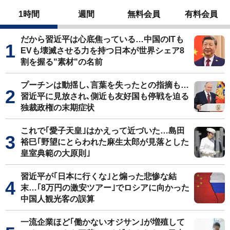
1時間
週間
無料会員
有料会員
だから習近平は心底焦っている…中国のITも
EVも壊滅させる力を持つ日本が世界シェア8
割を握る"素材"の名前
プーチンは動揺し､言葉を失ったとの指摘も…
習近平に見放され､側近も友好国も停戦を迫る
独裁政権の末期症状
これで｢愛子天皇｣はかえって近づいた…島田
裕巳｢野望にとらわれた麻生太郎が見落とした
皇室典範の大原則｣
習近平が｢日本に行くな｣と煽った悲惨な結
末…｢8万円の激安ツアー｣でロシアに向かった
中国人観光客の誤算
一流企業ほど｢働かないオジサン｣が増殖して