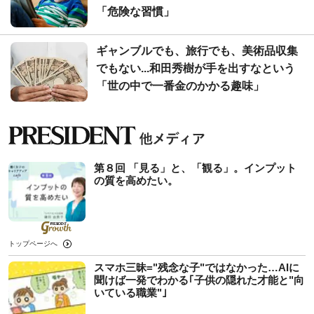
「危険な習慣」
ギャンブルでも、旅行でも、美術品収集
でもない...和田秀樹が手を出すなという
「世の中で一番金のかかる趣味」
第８回 「見る」と、「観る」。インプット
の質を高めたい。
トップページへ
スマホ三昧="残念な子"ではなかった…AIに
聞けば一発でわかる｢子供の隠れた才能と"向
いている職業"｣