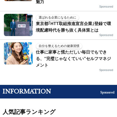
魅力
Sponsored
選ばれる企業になるために
東京都｢HTT取組推進宣言企業｣登録で環
境配慮時代を勝ち抜く具体策とは
Sponsored
自分を整えるための健康習慣
仕事に家事と慌ただしい毎日でもでき
る、“完璧じゃなくていい”セルフマネジ
メント
Sponsored
INFORMATION
Sponsored
人気記事ランキング