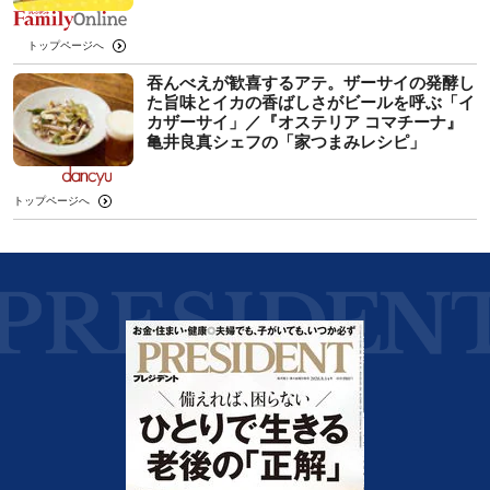
トップページへ
吞んべえが歓喜するアテ。ザーサイの発酵し
た旨味とイカの香ばしさがビールを呼ぶ「イ
カザーサイ」／『オステリア コマチーナ』
⻲井良真シェフの「家つまみレシピ」
トップページへ