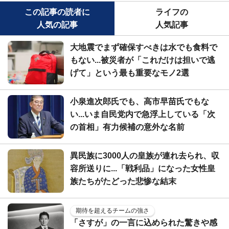
この記事の読者に
ライフの
人気の記事
人気記事
大地震でまず確保すべきは水でも食料で
もない...被災者が「これだけは担いで逃
げて」という最も重要なモノ2選
小泉進次郎氏でも、高市早苗氏でもな
い...いま自民党内で急浮上している「次
の首相」有力候補の意外な名前
異民族に3000人の皇族が連れ去られ、収
容所送りに...「戦利品」になった女性皇
族たちがたどった悲惨な結末
期待を超えるチームの強さ
「さすが」の一言に込められた驚きや感