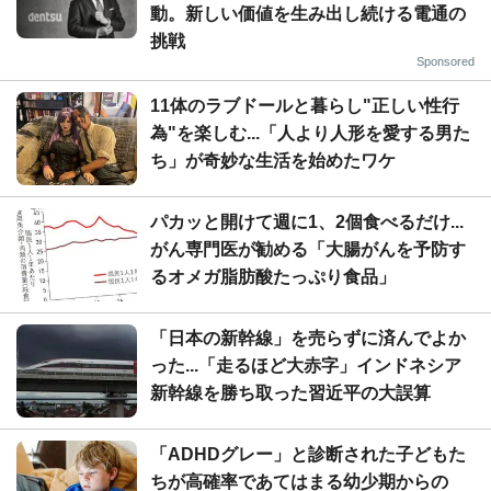
動。新しい価値を生み出し続ける電通の
挑戦
Sponsored
11体のラブドールと暮らし"正しい性行
為"を楽しむ...「人より人形を愛する男た
ち」が奇妙な生活を始めたワケ
パカッと開けて週に1、2個食べるだけ...
がん専門医が勧める「大腸がんを予防す
るオメガ脂肪酸たっぷり食品」
「日本の新幹線」を売らずに済んでよか
った...「走るほど大赤字」インドネシア
新幹線を勝ち取った習近平の大誤算
「ADHDグレー」と診断された子どもた
ちが高確率であてはまる幼少期からの