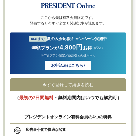
ここから先は有料会員限定です。
登録すると今すぐ全文と関連記事が読めます。
夏の入会応援キャンペーン実施中
8/31まで
4,800円
年額プランが
お得
（税込）
※年額プラン限定／他割引との併用不可
お申込みはこちら
今すぐ登録して続きを読む
（
最初の7日間無料
・無料期間内はいつでも解約可）
プレジデントオンライン有料会員の4つの特典
広告最小化で快適な閲覧