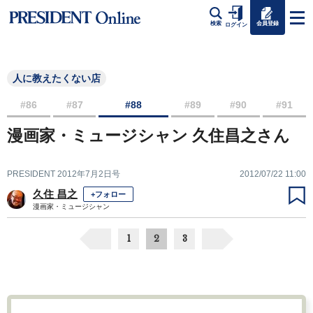
会員登録
検索
ログイン
人に教えたくない店
#86
#87
#88
#89
#90
#91
漫画家・ミュージシャン 久住昌之さん
PRESIDENT 2012年7月2日号
2012/07/22 11:00
久住 昌之
+フォロー
漫画家・ミュージシャン
1
2
3