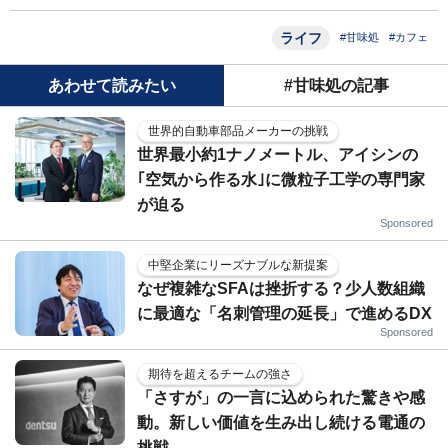
ライフ
#甘味処
#カフェ
あわせて読みたい
#甘味処の記事
世界的自動車部品メーカーの挑戦
世界最小約1ナノメートル、アイシンの
｢空気から作る水｣に微粒子工学の専門家
が迫る
Sponsored
中堅企業にリーズナブルな新提案
なぜ複雑なSFAは挫折する？少人数組織
に最適な「名刺管理の延長」で進めるDX
Sponsored
期待を超えるチームの強さ
「さすが」の一言に込められた驚きや感
動。新しい価値を生み出し続ける電通の
挑戦