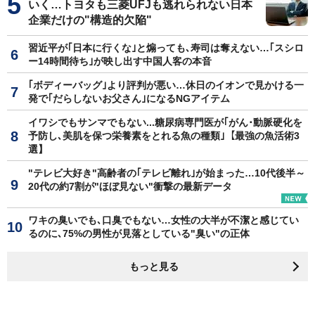
いく…トヨタも三菱UFJも逃れられない日本
企業だけの"構造的欠陥"
習近平が｢日本に行くな｣と煽っても､寿司は奪えない…｢スシロ
ー14時間待ち｣が映し出す中国人客の本音
｢ボディーバッグ｣より評判が悪い…休日のイオンで見かける一
発で｢だらしないお父さん｣になるNGアイテム
イワシでもサンマでもない...糖尿病専門医が｢がん･動脈硬化を
予防し､美肌を保つ栄養素をとれる魚の種類｣【最強の魚活術3
選】
"テレビ大好き"高齢者の｢テレビ離れ｣が始まった…10代後半～
20代の約7割が"ほぼ見ない"衝撃の最新データ
ワキの臭いでも､口臭でもない…女性の大半が不潔と感じてい
るのに､75%の男性が見落としている"臭い"の正体
もっと見る