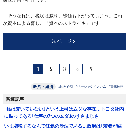
そうなれば、税収は減り、株価も下がってしまう。これ
が資本による脅し、「資本のストライキ」です。
次ページ
1
2
3
4
5
政治・経済
#国内経済
#ベーシックインカム
#書籍抜粋
関連記事
｢私は聞いていない｣という上司はムダな存在…トヨタ社内
に貼ってある｢仕事の7つのムダ｣のすさまじさ
いま増税するなんて狂気の沙汰である…政府は｢若者が結