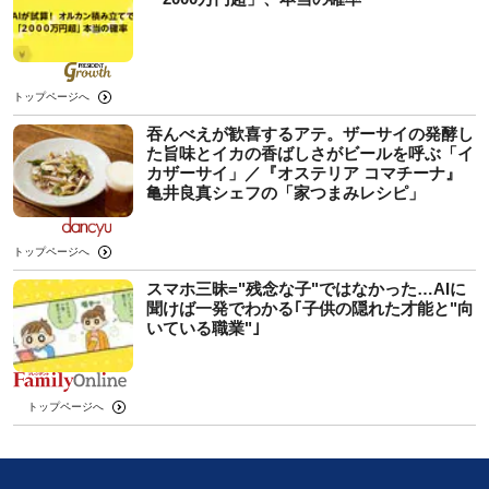
トップページへ
吞んべえが歓喜するアテ。ザーサイの発酵し
た旨味とイカの香ばしさがビールを呼ぶ「イ
カザーサイ」／『オステリア コマチーナ』
⻲井良真シェフの「家つまみレシピ」
トップページへ
スマホ三昧="残念な子"ではなかった…AIに
聞けば一発でわかる｢子供の隠れた才能と"向
いている職業"｣
トップページへ