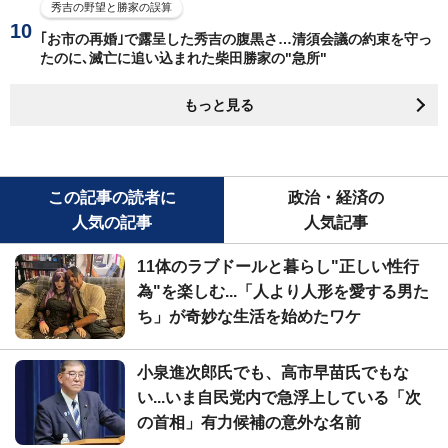
秀吉の野望と勝家の誤算
｢お市の再婚｣で露呈した秀吉の腹黒さ…清須会議の約束を守っ
たのに､滅亡に追い込まれた柴田勝家の"急所"
もっと見る
この記事の読者に
政治・経済の
人気の記事
人気記事
11体のラブドールと暮らし"正しい性行
為"を楽しむ...「人より人形を愛する男た
ち」が奇妙な生活を始めたワケ
小泉進次郎氏でも、高市早苗氏でもな
い...いま自民党内で急浮上している「次
の首相」有力候補の意外な名前