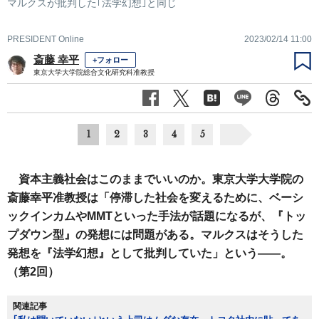
マルクスが批判した｢法学幻想｣と同じ
PRESIDENT Online
2023/02/14 11:00
斎藤 幸平
+フォロー
東京大学大学院総合文化研究科准教授
1
2
3
4
5
資本主義社会はこのままでいいのか。東京大学大学院の
斎藤幸平准教授は「停滞した社会を変えるために、ベーシ
ックインカムやMMTといった手法が話題になるが、『トッ
プダウン型』の発想には問題がある。マルクスはそうした
発想を『法学幻想』として批判していた」という――。
（第2回）
関連記事