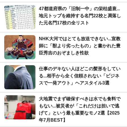
47都道府県の「旧制一中」の栄枯盛衰...
地元トップを維持する名門22校と凋落し
た元名門17校の全リスト
NHK大河ではとても放送できない...宣教
師に「獣より劣ったもの」と書かれた豊
臣秀吉のおぞましき性欲
仕事のデキない人ほどこの髪形をしてい
る...相手から全く信頼されない「ビジネ
スで一発アウト」ヘアスタイル3選
大地震でまず確保すべきは水でも食料で
もない...被災者が「これだけは担いで逃
げて」という最も重要なモノ2選【2025
年7月BEST】