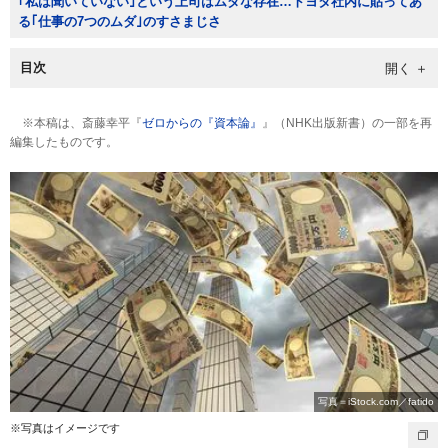
｢私は聞いていない｣という上司はムダな存在…トヨタ社内に貼ってあ
る｢仕事の7つのムダ｣のすさまじさ
目次
※本稿は、斎藤幸平『
ゼロからの『資本論』
』（NHK出版新書）の一部を再
編集したものです。
写真＝iStock.com／fatido
※写真はイメージです