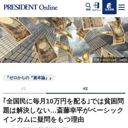
会員登録
検索
ログイン
写真＝iStock.com／fatido
『ゼロからの『資本論』』
#1
#2
｢全国民に毎月10万円を配る｣では貧困問
題は解決しない…斎藤幸平がベーシック
インカムに疑問をもつ理由