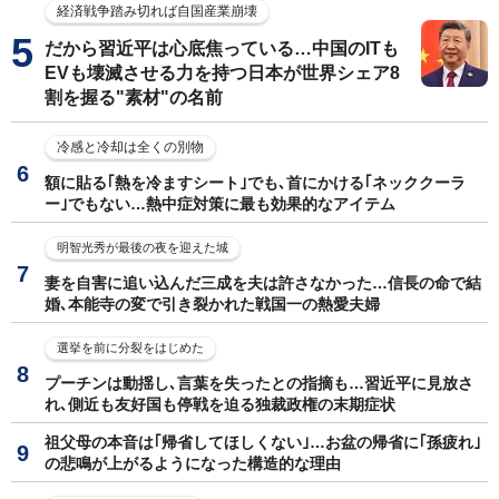
経済戦争踏み切れば自国産業崩壊
だから習近平は心底焦っている…中国のITも
EVも壊滅させる力を持つ日本が世界シェア8
割を握る"素材"の名前
冷感と冷却は全くの別物
額に貼る｢熱を冷ますシート｣でも､首にかける｢ネッククーラ
ー｣でもない…熱中症対策に最も効果的なアイテム
明智光秀が最後の夜を迎えた城
妻を自害に追い込んだ三成を夫は許さなかった…信長の命で結
婚､本能寺の変で引き裂かれた戦国一の熱愛夫婦
選挙を前に分裂をはじめた
プーチンは動揺し､言葉を失ったとの指摘も…習近平に見放さ
れ､側近も友好国も停戦を迫る独裁政権の末期症状
祖父母の本音は｢帰省してほしくない｣…お盆の帰省に｢孫疲れ｣
の悲鳴が上がるようになった構造的な理由