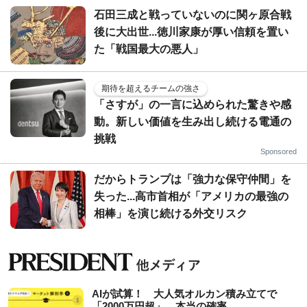
石田三成と戦っていないのに関ヶ原合戦
後に大出世...徳川家康が厚い信頼を置い
た「戦国最大の悪人」
期待を超えるチームの強さ
「さすが」の一言に込められた驚きや感
動。新しい価値を生み出し続ける電通の
挑戦
Sponsored
だからトランプは「強力な保守仲間」を
失った...高市首相が「アメリカの最強の
相棒」を演じ続ける外交リスク
AIが試算！ 大人気オルカン積み立てで
「2000万円超」、本当の確率