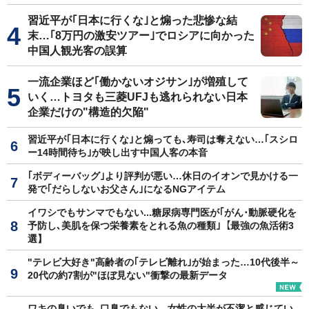
習近平が｢日本に行くな｣と煽った悲惨な結
末…｢8万円の激安ツアー｣でロシアに向かった
中国人観光客の誤算
一流企業ほど｢働かないオジサン｣が増殖して
いく…トヨタも三菱UFJも逃れられない日本
企業だけの"構造的欠陥"
習近平が｢日本に行くな｣と煽っても､寿司は奪えない…｢スシロ
ー14時間待ち｣が映し出す中国人客の本音
｢ボディーバッグ｣より評判が悪い…休日のイオンで見かける一
発で｢だらしないお父さん｣になるNGアイテム
イワシでもサンマでもない...糖尿病専門医が｢がん･動脈硬化を
予防し､美肌を保つ栄養素をとれる魚の種類｣【最強の魚活術3
選】
"テレビ大好き"高齢者の｢テレビ離れ｣が始まった…10代後半～
20代の約7割が"ほぼ見ない"衝撃の最新データ
ワキの臭いでも､口臭でもない…女性の大半が不潔と感じてい