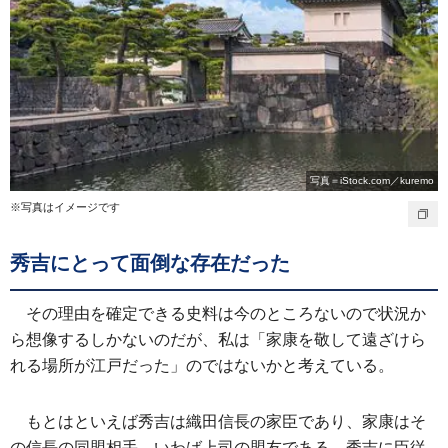
写真＝iStock.com／kuremo
※写真はイメージです
秀吉にとって面倒な存在だった
その理由を確定できる史料は今のところないので状況か
ら想像するしかないのだが、私は「家康を敬して遠ざけら
れる場所が江戸だった」のではないかと考えている。
もとはといえば秀吉は織田信長の家臣であり、家康はそ
の信長の同盟相手。いわば上司の盟友である。秀吉に臣従