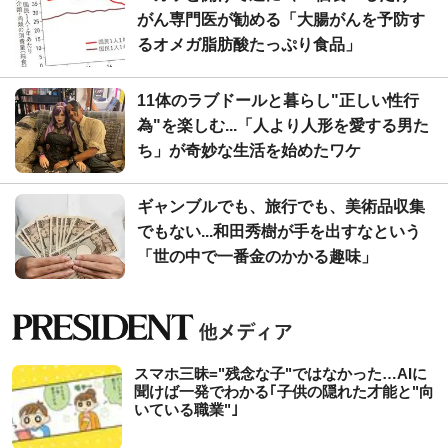
がん専門医が勧める「大腸がんを予防す
るオメガ脂肪酸たっぷり食品」
11体のラブドールと暮らし"正しい性行
為"を楽しむ...「人より人形を愛する男た
ち」が奇妙な生活を始めたワケ
ギャンブルでも、旅行でも、美術品収集
でもない...和田秀樹が手を出すなという
「世の中で一番金のかかる趣味」
スマホ三昧="残念な子"ではなかった…AIに
聞けば一発でわかる｢子供の隠れた才能と"向
いている職業"｣