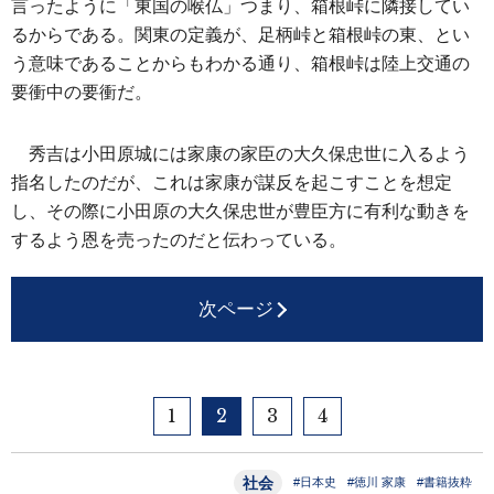
言ったように「東国の喉仏」つまり、箱根峠に隣接してい
るからである。関東の定義が、足柄峠と箱根峠の東、とい
う意味であることからもわかる通り、箱根峠は陸上交通の
要衝中の要衝だ。
秀吉は小田原城には家康の家臣の大久保忠世に入るよう
指名したのだが、これは家康が謀反を起こすことを想定
し、その際に小田原の大久保忠世が豊臣方に有利な動きを
するよう恩を売ったのだと伝わっている。
次ページ
1
2
3
4
社会
#日本史
#徳川 家康
#書籍抜粋