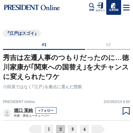
会員登録
検索
ログイン
『江戸はスゴイ』
#1
#2
秀吉は左遷人事のつもりだったのに…徳
川家康が｢関東への国替え｣を大チャンス
に変えられたワケ
小田原ではなく｢江戸｣を拠点に選んだ慧眼
PRESIDENT Online
2023/02/14 9:00
堀口 茉純
+フォロー
作家・歴史ユーチューバー
1
2
3
4