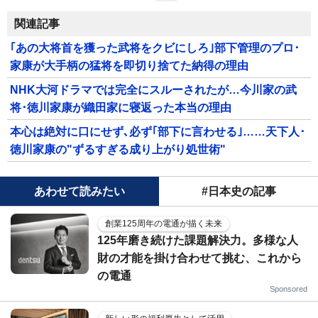
関連記事
｢あの大将首を獲った武将をクビにしろ｣部下管理のプロ･
家康が大手柄の猛将を即切り捨てた納得の理由
NHK大河ドラマでは完全にスルーされたが…今川家の武
将･徳川家康が織田家に寝返った本当の理由
本心は絶対に口にせず､必ず｢部下に言わせる｣……天下人･
徳川家康の"ずるすぎる成り上がり処世術"
あわせて読みたい
#日本史の記事
創業125周年の電通が描く未来
125年磨き続けた課題解決力。多様な人
財の才能を掛け合わせて挑む、これから
の電通
Sponsored