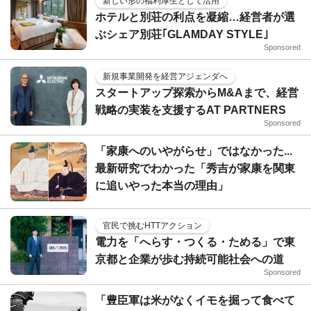
新しい形の福利厚生として活用
ホテルと別荘の利点を凝縮…経営者が選
ぶシェア別荘｢GLAMDAY STYLE｣
Sponsored
新規事業開発を経営アジェンダへ
スタートアップ探索からM&Aまで、経営
戦略の実装を支援するAT PARTNERS
Sponsored
「家康へのいやがらせ」ではなかった...
最新研究でわかった「秀吉が家康を関東
に追いやった本当の理由」
官民で挑むHTTアクション
電力を「へらす・つくる・ためる」で東
京都と企業が歩む持続可能社会への道
Sponsored
「豊臣軍は米がなくイモを掘って食べて