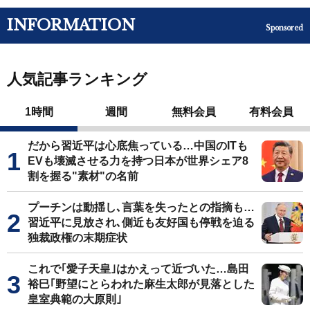
INFORMATION
Sponsored
人気記事ランキング
1時間
週間
無料会員
有料会員
だから習近平は心底焦っている…中国のITも
EVも壊滅させる力を持つ日本が世界シェア8
割を握る"素材"の名前
プーチンは動揺し､言葉を失ったとの指摘も…
習近平に見放され､側近も友好国も停戦を迫る
独裁政権の末期症状
これで｢愛子天皇｣はかえって近づいた…島田
裕巳｢野望にとらわれた麻生太郎が見落とした
皇室典範の大原則｣