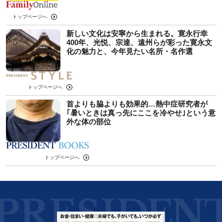
トップページへ
新しい文化は安寧から生まれる。寛永行幸
400年、光悦、宗達、遠州らが彩った寛永文
化の魅力と、今年見たい名所・名作選
トップページへ
首よりも脇よりも効果的…熱中症研究者が
｢暑いときは真っ先にここを冷やせ｣という意
外な体の部位
トップページへ