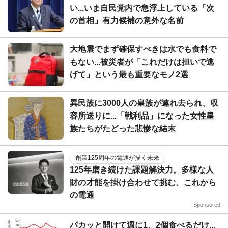
い...いま自民党内で急浮上している「次
の首相」有力候補の意外な名前
大地震でまず確保すべきは水でも食料で
もない...被災者が「これだけは担いで逃
げて」という最も重要なモノ2選
異民族に3000人の皇族が連れ去られ、収
容所送りに...「戦利品」になった女性皇
族たちがたどった悲惨な結末
創業125周年の電通が描く未来
125年磨き続けた課題解決力。多様な人
財の才能を掛け合わせて挑む、これから
の電通
Sponsored
パカッと開けて週に1、2個食べるだけ...