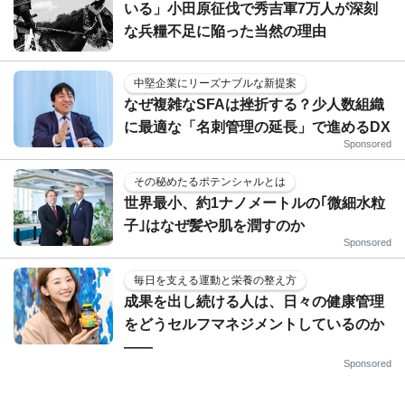
いる」小田原征伐で秀吉軍7万人が深刻
な兵糧不足に陥った当然の理由
中堅企業にリーズナブルな新提案
なぜ複雑なSFAは挫折する？少人数組織
に最適な「名刺管理の延長」で進めるDX
Sponsored
その秘めたるポテンシャルとは
世界最小、約1ナノメートルの｢微細水粒
子｣はなぜ髪や肌を潤すのか
Sponsored
毎日を支える運動と栄養の整え方
成果を出し続ける人は、日々の健康管理
をどうセルフマネジメントしているのか
——
Sponsored