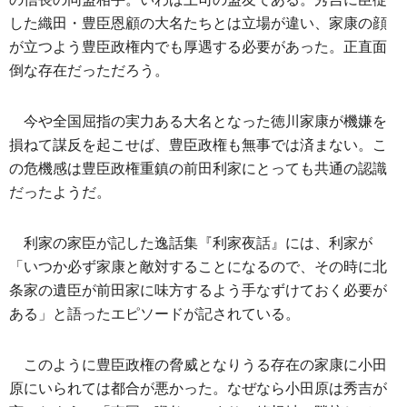
した織田・豊臣恩顧の大名たちとは立場が違い、家康の顔
が立つよう豊臣政権内でも厚遇する必要があった。正直面
倒な存在だっただろう。
今や全国屈指の実力ある大名となった徳川家康が機嫌を
損ねて謀反を起こせば、豊臣政権も無事では済まない。こ
の危機感は豊臣政権重鎮の前田利家にとっても共通の認識
だったようだ。
利家の家臣が記した逸話集『利家夜話』には、利家が
「いつか必ず家康と敵対することになるので、その時に北
条家の遺臣が前田家に味方するよう手なずけておく必要が
ある」と語ったエピソードが記されている。
このように豊臣政権の脅威となりうる存在の家康に小田
原にいられては都合が悪かった。なぜなら小田原は秀吉が