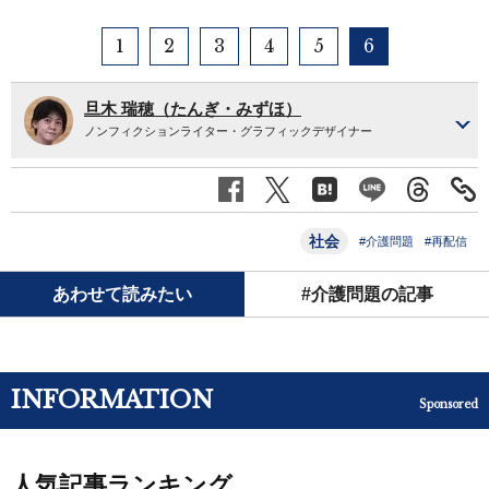
1
2
3
4
5
6
旦木 瑞穂（たんぎ・みずほ）
ノンフィクションライター・グラフィックデザイナー
社会
#介護問題
#再配信
あわせて読みたい
#介護問題の記事
INFORMATION
Sponsored
人気記事ランキング