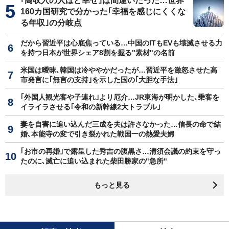
｢高収入の人ほど幸せ｣は間違いだった…世界
160カ国研究で分かった｢幸福を感じにくくな
る年収｣の分岐点
だから習近平は心底焦っている…中国のITもEVも壊滅させる力
を持つ日本が世界シェア8割を握る"素材"の名前
米国は曖昧､韓国は冷ややかだったが…習近平を激怒させた高
市発言に｢無言の支持｣を示した国の｢大胆な手法｣
｢外国人観光客や子連れ｣より厄介…JR東海が明かした､乗客を
イライラさせる｢令和の新幹線2大トラブル｣
妻を自害に追い込んだ三成を夫は許さなかった…信長の命で結
婚､本能寺の変で引き裂かれた戦国一の熱愛夫婦
｢お市の再婚｣で露呈した秀吉の腹黒さ…清須会議の約束を守っ
たのに､滅亡に追い込まれた柴田勝家の"急所"
もっと見る