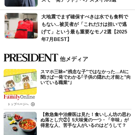
大地震でまず確保すべきは水でも食料で
もない...被災者が「これだけは担いで逃
げて」という最も重要なモノ2選【2025
年7月BEST】
スマホ三昧="残念な子"ではなかった…AIに
聞けば一発でわかる｢子供の隠れた才能と"向
いている職業"｣
トップページへ
【救急集中治療医は見た！食いしん坊の思わ
ぬ落とし穴②】5大味覚の一つ・「辛味」が
得意な人、苦手な人がいるのはどうして？