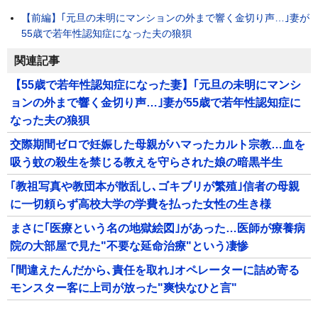
【前編】｢元旦の未明にマンションの外まで響く金切り声…｣妻が
55歳で若年性認知症になった夫の狼狽
関連記事
【55歳で若年性認知症になった妻】｢元旦の未明にマンシ
ョンの外まで響く金切り声…｣妻が55歳で若年性認知症に
なった夫の狼狽
交際期間ゼロで妊娠した母親がハマったカルト宗教…血を
吸う蚊の殺生を禁じる教えを守らされた娘の暗黒半生
｢教祖写真や教団本が散乱し､ゴキブリが繁殖｣信者の母親
に一切頼らず高校大学の学費を払った女性の生き様
まさに｢医療という名の地獄絵図｣があった…医師が療養病
院の大部屋で見た"不要な延命治療"という凄惨
｢間違えたんだから､責任を取れ｣オペレーターに詰め寄る
モンスター客に上司が放った"爽快なひと言"