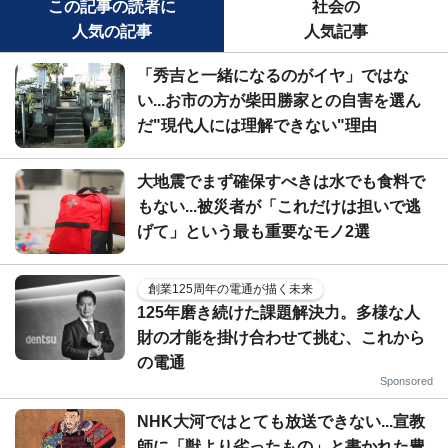
この記事の読者に
社会の
人気の記事
人気記事
「秀吉と一緒になるのがイヤ」ではな
い...お市の方が柴田勝家との自害を選ん
だ"現代人には理解できない"理由
大地震でまず確保すべきは水でも食料で
もない...被災者が「これだけは担いで逃
げて」という最も重要なモノ2選
創業125周年の電通が描く未来
125年磨き続けた課題解決力。多様な人
財の才能を掛け合わせて挑む、これから
の電通
Sponsored
NHK大河ではとても放送できない...宣教
師に「獣より劣ったもの」と書かれた豊