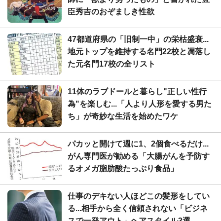
臣秀吉のおぞましき性欲
47都道府県の「旧制一中」の栄枯盛衰...
地元トップを維持する名門22校と凋落し
た元名門17校の全リスト
11体のラブドールと暮らし"正しい性行
為"を楽しむ...「人より人形を愛する男た
ち」が奇妙な生活を始めたワケ
パカッと開けて週に1、2個食べるだけ...
がん専門医が勧める「大腸がんを予防す
るオメガ脂肪酸たっぷり食品」
仕事のデキない人ほどこの髪形をしてい
る...相手から全く信頼されない「ビジネ
スで一発アウト」ヘアスタイル3選