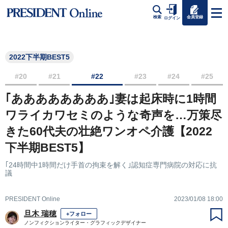
会員登録
検索
ログイン
2022下半期BEST5
#20
#21
#22
#23
#24
#25
｢ああああああああ｣妻は起床時に1時間
ワライカワセミのような奇声を…万策尽
きた60代夫の壮絶ワンオペ介護【2022
下半期BEST5】
｢24時間中1時間だけ手首の拘束を解く｣認知症専門病院の対応に抗
議
PRESIDENT Online
2023/01/08 18:00
旦木 瑞穂
+フォロー
ノンフィクションライター・グラフィックデザイナー