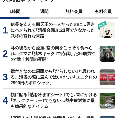
1時間
週間
無料会員
有料会員
信長を支える四天王の一人だったのに…秀吉
にハメられて｢清須会議｣に出席できなかった
武将の哀れな末路
耳の後ろから流血､指の肉をごっそり食べら
れ…クマに｢猪木キック｣で応戦した36歳男性
の"数十秒間の死闘"
襟付きなのに周囲から｢だらしない｣と思われ
る…帰省の際に選んではいけない｢ユニクロの
2990円のポロシャツ｣
額に貼る｢熱を冷ますシート｣でも､首にかける
｢ネッククーラー｣でもない…熱中症対策に最
も効果的なアイテム