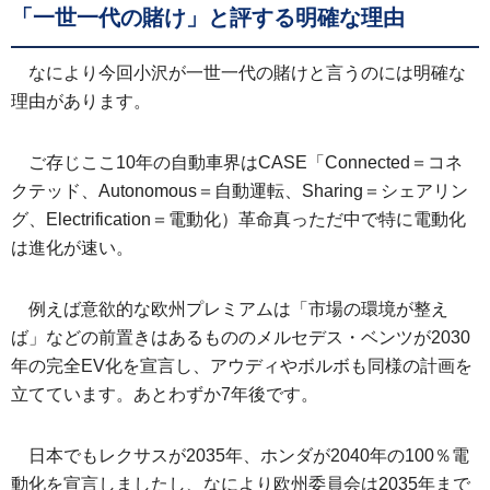
「一世一代の賭け」と評する明確な理由
なにより今回小沢が一世一代の賭けと言うのには明確な
理由があります。
ご存じここ10年の自動車界はCASE「Connected＝コネ
クテッド、Autonomous＝自動運転、Sharing＝シェアリン
グ、Electrification＝電動化）革命真っただ中で特に電動化
は進化が速い。
例えば意欲的な欧州プレミアムは「市場の環境が整え
ば」などの前置きはあるもののメルセデス・ベンツが2030
年の完全EV化を宣言し、アウディやボルボも同様の計画を
立てています。あとわずか7年後です。
日本でもレクサスが2035年、ホンダが2040年の100％電
動化を宣言しましたし、なにより欧州委員会は2035年まで