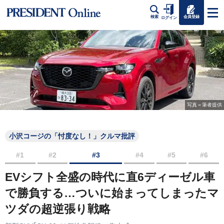
会員登録
検索
ログイン
写真＝筆者提供
小沢コージの「忖度なし！」クルマ批評
#1
#2
#3
#4
#5
#6
EVシフト全盛の時代に直6ディーゼル車
で勝負する…ついに始まってしまったマ
ツダの超逆張り戦略