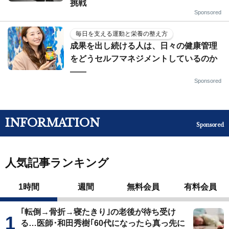
挑戦
Sponsored
毎日を支える運動と栄養の整え方
成果を出し続ける人は、日々の健康管理
をどうセルフマネジメントしているのか
——
Sponsored
INFORMATION
Sponsored
人気記事ランキング
1時間
週間
無料会員
有料会員
｢転倒→骨折→寝たきり｣の老後が待ち受け
る…医師･和田秀樹｢60代になったら真っ先に