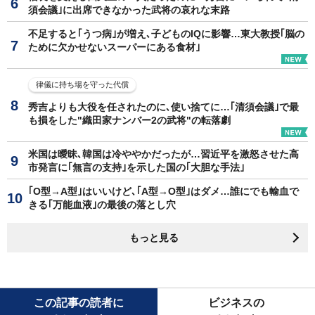
須会議｣に出席できなかった武将の哀れな末路
不足すると｢うつ病｣が増え､子どものIQに影響…東大教授｢脳の
ために欠かせないスーパーにある食材｣
律儀に持ち場を守った代償
秀吉よりも大役を任されたのに､使い捨てに…｢清須会議｣で最
も損をした"織田家ナンバー2の武将"の転落劇
米国は曖昧､韓国は冷ややかだったが…習近平を激怒させた高
市発言に｢無言の支持｣を示した国の｢大胆な手法｣
｢O型→A型｣はいいけど､｢A型→O型｣はダメ…誰にでも輸血で
きる｢万能血液｣の最後の落とし穴
もっと見る
この記事の読者に
ビジネスの