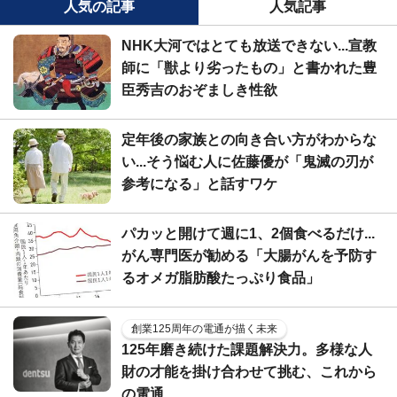
人気の記事
人気記事
NHK大河ではとても放送できない...宣教
師に「獣より劣ったもの」と書かれた豊
臣秀吉のおぞましき性欲
定年後の家族との向き合い方がわからな
い...そう悩む人に佐藤優が「鬼滅の刃が
参考になる」と話すワケ
パカッと開けて週に1、2個食べるだけ...
がん専門医が勧める「大腸がんを予防す
るオメガ脂肪酸たっぷり食品」
創業125周年の電通が描く未来
125年磨き続けた課題解決力。多様な人
財の才能を掛け合わせて挑む、これから
の電通