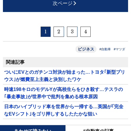
次ページ
1
2
3
4
ビジネス
#自動車
#マツダ
関連記事
ついにEVとのガチンコ対決が始まった…トヨタ｢新型プリ
ウス｣が燃費至上主義と決別したワケ
時速198キロのモデルYが高校生らをひき殺す…テスラの
｢暴走事故｣が世界中で批判を集める根本原因
日本のハイブリッド車を世界から一掃する…英国が｢完全
なEVシフト｣をゴリ押しするしたたかな狙い