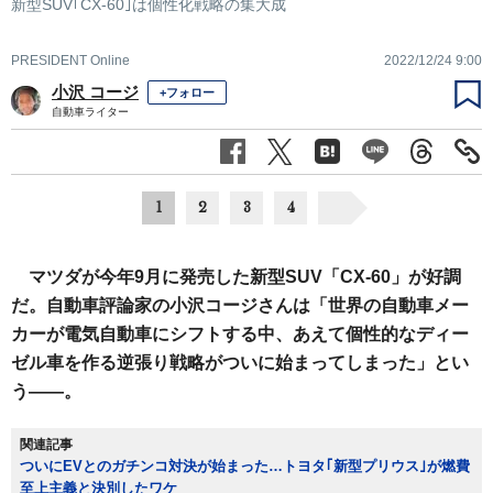
新型SUV｢CX-60｣は個性化戦略の集大成
PRESIDENT Online
2022/12/24 9:00
小沢 コージ
+フォロー
自動車ライター
1
2
3
4
マツダが今年9月に発売した新型SUV「CX-60」が好調
だ。自動車評論家の小沢コージさんは「世界の自動車メー
カーが電気自動車にシフトする中、あえて個性的なディー
ゼル車を作る逆張り戦略がついに始まってしまった」とい
う――。
関連記事
ついにEVとのガチンコ対決が始まった…トヨタ｢新型プリウス｣が燃費
至上主義と決別したワケ