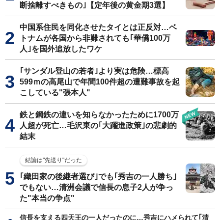
断捨離すべきもの｣【定年後の黄金期3選】
中国系住民を同化させたタイとは正反対…ベ
トナムが各国から非難されても｢華僑100万
人｣を国外追放したワケ
｢サンダル登山の若者｣より実は危険…標高
599ｍの高尾山で年間100件超の遭難事故を起
こしている"張本人"
鉄と鋼鉄の違いを知らなかったために1700万
人超が死亡…毛沢東の｢大躍進政策｣の悲劇的
結末
結論は"先送り"だった
｢織田家の後継者選び｣でも｢秀吉の一人勝ち｣
でもない…清洲会議で信長の息子2人が争っ
た"本当の争点"
信長を支える四天王の一人だったのに…秀吉にハメられて｢清