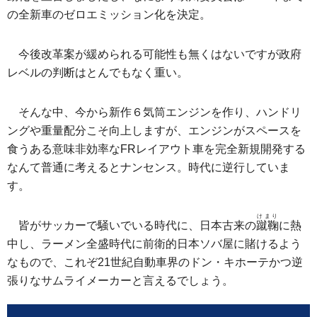
の全新車のゼロエミッション化を決定。
今後改革案が緩められる可能性も無くはないですが政府
レベルの判断はとんでもなく重い。
そんな中、今から新作６気筒エンジンを作り、ハンドリ
ングや重量配分こそ向上しますが、エンジンがスペースを
食うある意味非効率なFRレイアウト車を完全新規開発する
なんて普通に考えるとナンセンス。時代に逆行していま
す。
けまり
皆がサッカーで騒いでいる時代に、日本古来の
蹴鞠
に熱
中し、ラーメン全盛時代に前衛的日本ソバ屋に賭けるよう
なもので、これぞ21世紀自動車界のドン・キホーテかつ逆
張りなサムライメーカーと言えるでしょう。