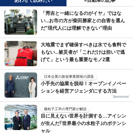
あわせて読みたい
#自動車の記事
「秀吉と一緒になるのがイヤ」ではな
い...お市の方が柴田勝家との自害を選ん
だ"現代人には理解できない"理由
大地震でまず確保すべきは水でも食料で
もない...被災者が「これだけは担いで逃
げて」という最も重要なモノ2選
日本企業の新規事業開発の課題
小手先の協業を脱却！オープンイノベー
ションを経営アジェンダにする方法
Sponsored
微粒子工学の専門家が解説
目に見えない世界を計測する…アイシン
が生んだ｢世界最小の水粒子｣のポテンシ
ャル