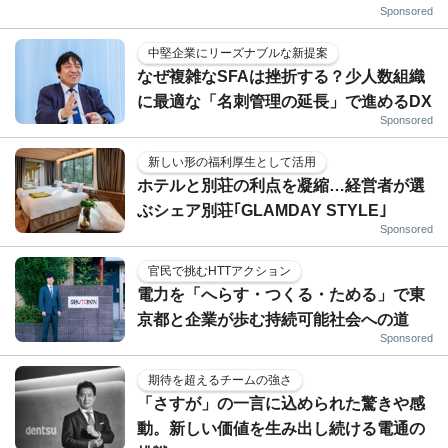
Sponsored
中堅企業にリーズナブルな新提案
なぜ複雑なSFAは挫折する？少人数組織
に最適な「名刺管理の延長」で進めるDX
Sponsored
新しい形の福利厚生として活用
ホテルと別荘の利点を凝縮…経営者が選
ぶシェア別荘｢GLAMDAY STYLE｣
Sponsored
官民で挑むHTTアクション
電力を「へらす・つくる・ためる」で東
京都と企業が歩む持続可能社会への道
Sponsored
期待を超えるチームの強さ
「さすが」の一言に込められた驚きや感
動。新しい価値を生み出し続ける電通の