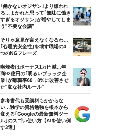
｢働かないオジサン｣より嫌われ
る…よかれと思って｢無駄に働き
すぎるオジサン｣が増やしてしま
う"不要な会議"
そりゃ意見が言えなくなるわ…
｢心理的安全性｣を壊す職場の4
つのNGフレーズ
喫煙者はボーナス1万円減…年
商92億円の｢明るいブラック企
業｣が離職率60→8%に改善させ
た"変な社内ルール"
参考書代も受講料もかからな
い…独学の資格勉強を根本から
変える｢Googleの最新無料ツー
ル｣のスゴい使い方【AIを使い倒
す3選】