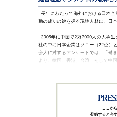
長年にわたって海外における日本企
動の成功の鍵を握る現地人材に、日
2005年に中国で2万7000人の大
社の中に日本企業はソニー（22位）
会人に対するアンケートでは、「働
より、韓国、香港、台湾、そして中
ここか
登録すると今