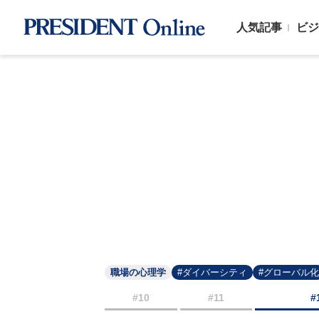
人気記事
ビジ
職場の心理学
#ダイバーシティ
#グローバル化
#10
#11
#