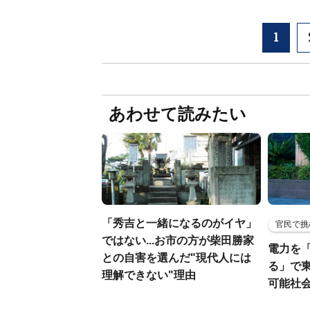
1
あわせて読みたい
「秀吉と一緒になるのがイヤ」
官民で挑
ではない...お市の方が柴田勝家
電力を
との自害を選んだ"現代人には
る」で
理解できない"理由
可能社