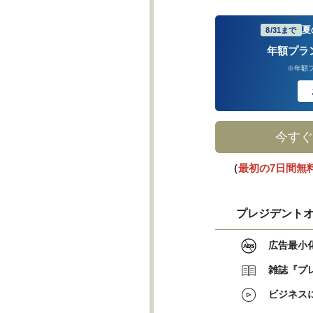
夏
8/31まで
年額プラ
※年額
今すぐ
（
最初の7日間無
プレジデントオ
広告最小
雑誌『プ
ビジネス