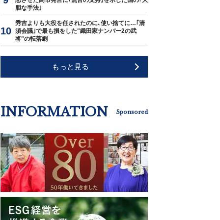
怒させた高市発言に｢無言の支持｣を示した国の｢大
胆な手法｣
秀吉よりも大役を任されたのに､使い捨てに…｢清
須会議｣で最も損をした"織田家ナンバー2の武
将"の転落劇
もっと見る
INFORMATION
Sponsored