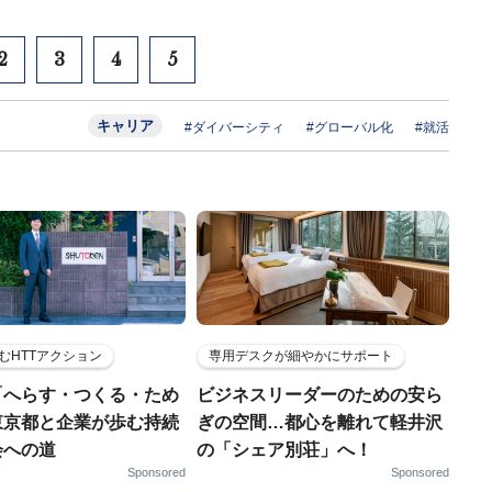
2
3
4
5
キャリア
#ダイバーシティ
#グローバル化
#就活
むHTTアクション
専用デスクが細やかにサポート
「へらす・つくる・ため
ビジネスリーダーのための安ら
東京都と企業が歩む持続
ぎの空間…都心を離れて軽井沢
会への道
の「シェア別荘」へ！
Sponsored
Sponsored