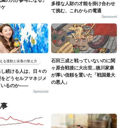
鬼滅の刃が参考になる」
多様な人財の才能を掛け合わせ
ワケ
て挑む、これからの電通
Sponsored
石田三成と戦っていないのに関
える運動と栄養の整え方
ヶ原合戦後に大出世...徳川家康
出し続ける人は、日々の
が厚い信頼を置いた「戦国最大
理をどうセルフマネジメ
の悪人」
ているのか——
Sponsored
記事