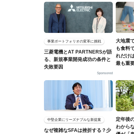
大地震
事業ポートフォリオの変革に挑戦
も食料で
三菱電機とAT PARTNERSが語
れだけ
る、新規事業開発成功の条件と
最も重要
失敗要因
Sponsored
定年後
中堅企業にリーズナブルな新提案
わからな
なぜ複雑なSFAは挫折する？少