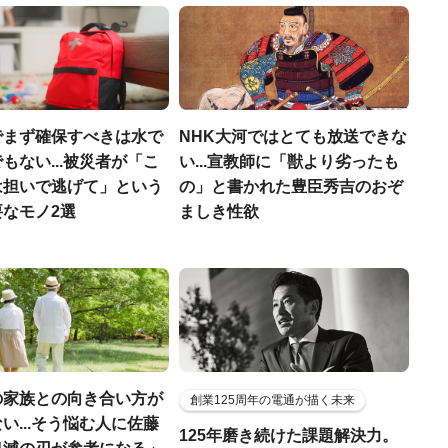
でまず確保すべきは水で
NHK大河ではとても放送できな
もない...被災者が「こ
い...宣教師に「獣より劣ったも
は担いで逃げて」という
の」と書かれた豊臣秀吉のおぞ
なモノ2選
ましき性欲
の家族との向き合い方が
創業125周年の電通が描く未来
い...そう悩む人に佐藤
125年磨き続けた課題解決力。