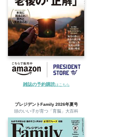
雑誌の予約購読
はこちら
プレジデントFamily 2026年夏号
頭のいい子が育つ「育脳」大百科