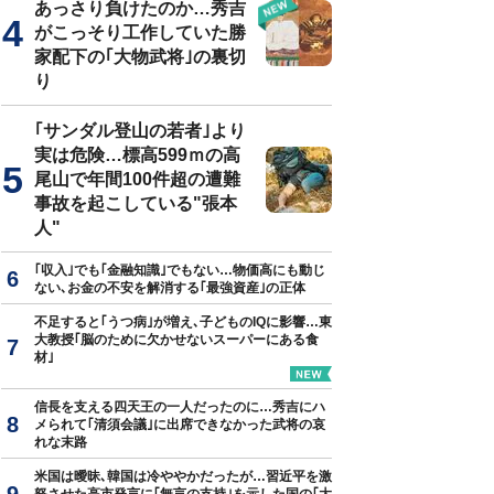
あっさり負けたのか…秀吉
がこっそり工作していた勝
家配下の｢大物武将｣の裏切
り
｢サンダル登山の若者｣より
実は危険…標高599ｍの高
尾山で年間100件超の遭難
事故を起こしている"張本
人"
｢収入｣でも｢金融知識｣でもない…物価高にも動じ
ない､お金の不安を解消する｢最強資産｣の正体
不足すると｢うつ病｣が増え､子どものIQに影響…東
大教授｢脳のために欠かせないスーパーにある食
材｣
信長を支える四天王の一人だったのに…秀吉にハ
メられて｢清須会議｣に出席できなかった武将の哀
れな末路
米国は曖昧､韓国は冷ややかだったが…習近平を激