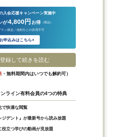
の入会応援キャンペーン実施中
4,800円
ンが
お得
（税込）
プラン限定／他割引との併用不可
お申込みはこちら
登録して続きを読む
料
・無料期間内はいつでも解約可）
ンライン有料会員の4つの特典
化で快適な閲覧
レジデント』が最新号から読み放題
に役立つ学びの動画が見放題