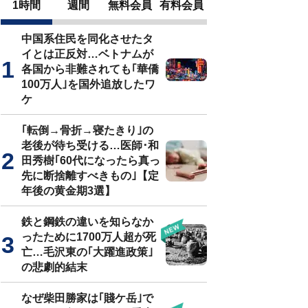
1時間
週間
無料会員
有料会員
中国系住民を同化させたタ
イとは正反対…ベトナムが
各国から非難されても｢華僑
100万人｣を国外追放したワ
ケ
｢転倒→骨折→寝たきり｣の
老後が待ち受ける…医師･和
田秀樹｢60代になったら真っ
先に断捨離すべきもの｣【定
年後の黄金期3選】
鉄と鋼鉄の違いを知らなか
ったために1700万人超が死
亡…毛沢東の｢大躍進政策｣
の悲劇的結末
なぜ柴田勝家は｢賤ケ岳｣で