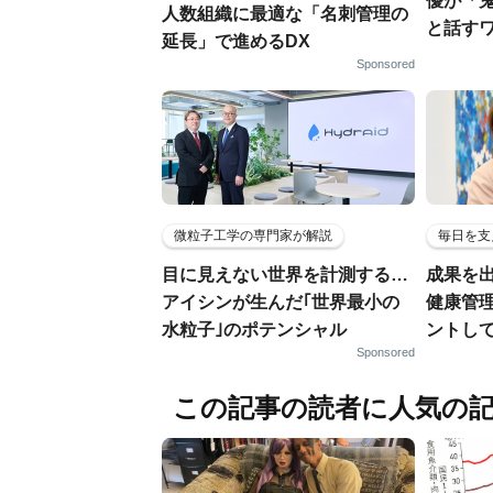
優が「
人数組織に最適な「名刺管理の
と話す
延長」で進めるDX
Sponsored
微粒子工学の専門家が解説
毎日を支
目に見えない世界を計測する…
成果を
アイシンが生んだ｢世界最小の
健康管
水粒子｣のポテンシャル
ントし
Sponsored
この記事の読者に人気の