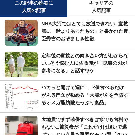
この記事の読者に
キャリアの
人気の記事
人気記事
NHK大河ではとても放送できない...宣教
師に「獣より劣ったもの」と書かれた豊
臣秀吉のおぞましき性欲
定年後の家族との向き合い方がわからな
い...そう悩む人に佐藤優が「鬼滅の刃が
参考になる」と話すワケ
パカッと開けて週に1、2個食べるだけ...
がん専門医が勧める「大腸がんを予防す
るオメガ脂肪酸たっぷり食品」
大地震でまず確保すべきは水でも食料で
もない...被災者が「これだけは担いで逃
げて」という最も重要なモノ2選【2025