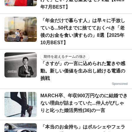
年7月BEST】
「年金だけで暮らす人」は早々に手放し
ている...50代までに捨てておくべき「老
後のお金を食い潰すもの」8選【2025年
10月BEST】
期待を超えるチームの強さ
「さすが」の一言に込められた驚きや感
動。新しい価値を生み出し続ける電通の
挑戦
Sponsored
MARCH卒、年収900万円なのに結婚でき
ない理由が詰まっていた...仲人がぴしゃ
りと叱った婚活男性(36)の一言
「本当のお金持ち」はポルシェやフェラ