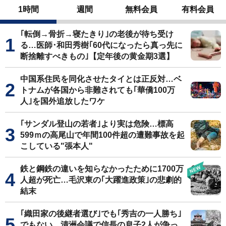
1時間
週間
無料会員
有料会員
｢転倒→骨折→寝たきり｣の老後が待ち受け
る…医師･和田秀樹｢60代になったら真っ先に
断捨離すべきもの｣【定年後の黄金期3選】
中国系住民を同化させたタイとは正反対…ベ
トナムが各国から非難されても｢華僑100万
人｣を国外追放したワケ
｢サンダル登山の若者｣より実は危険…標高
599ｍの高尾山で年間100件超の遭難事故を起
こしている"張本人"
鉄と鋼鉄の違いを知らなかったために1700万
人超が死亡…毛沢東の｢大躍進政策｣の悲劇的
結末
｢織田家の後継者選び｣でも｢秀吉の一人勝ち｣
でもない…清洲会議で信長の息子2人が争っ