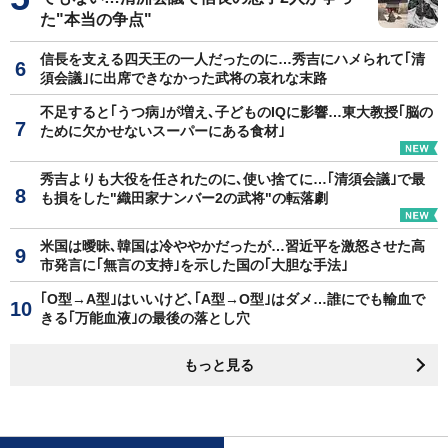
た"本当の争点"
信長を支える四天王の一人だったのに…秀吉にハメられて｢清
須会議｣に出席できなかった武将の哀れな末路
不足すると｢うつ病｣が増え､子どものIQに影響…東大教授｢脳の
ために欠かせないスーパーにある食材｣
秀吉よりも大役を任されたのに､使い捨てに…｢清須会議｣で最
も損をした"織田家ナンバー2の武将"の転落劇
米国は曖昧､韓国は冷ややかだったが…習近平を激怒させた高
市発言に｢無言の支持｣を示した国の｢大胆な手法｣
｢O型→A型｣はいいけど､｢A型→O型｣はダメ…誰にでも輸血で
きる｢万能血液｣の最後の落とし穴
もっと見る