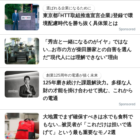
選ばれる企業になるために
東京都｢HTT取組推進宣言企業｣登録で環
境配慮時代を勝ち抜く具体策とは
Sponsored
「秀吉と一緒になるのがイヤ」ではな
い...お市の方が柴田勝家との自害を選ん
だ"現代人には理解できない"理由
創業125周年の電通が描く未来
125年磨き続けた課題解決力。多様な人
財の才能を掛け合わせて挑む、これから
の電通
Sponsored
大地震でまず確保すべきは水でも食料で
もない...被災者が「これだけは担いで逃
げて」という最も重要なモノ2選