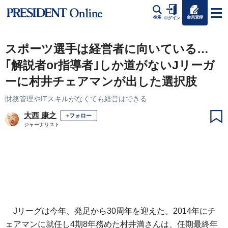
会員登録
検索
ログイン
スポーツ選手は経営者に向いている…
｢解説者or指導者｣しか道がないJリーガ
ーに村井チェアマンが出した選択肢
財務管理やITスキルがなくても経営はできる
大西 康之
+フォロー
ジャーナリスト
Jリーグは今年、発足から30周年を迎えた。2014年にチ
ェアマンに就任し4期8年務めた村井満さんは、任期最終年