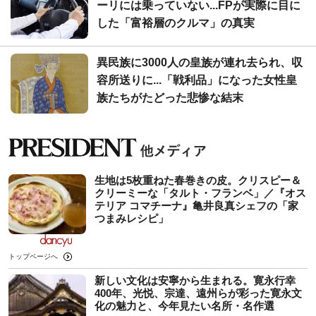
ーリには乗っていない...FPが実際に目に
した「富裕層のクルマ」の真実
異民族に3000人の皇族が連れ去られ、収
容所送りに...「戦利品」になった女性皇
族たちがたどった悲惨な結末
生地は5枚重ねた春巻きの皮。クリスピー＆
クリーミーな「タルト・フランベ」／『オス
テリア コマチーナ』亀井良真シェフの「家
つまみレシピ」
トップページへ
新しい文化は安寧から生まれる。寛永行幸
400年、光悦、宗達、遠州らが彩った寛永文
化の魅力と、今年見たい名所・名作選