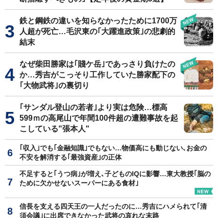
鉄と鋼鉄の違いを知らなかったために1700万
人超が死亡…毛沢東の｢大躍進政策｣の悲劇的
結末
なぜ柴田勝家は｢賤ケ岳｣であっさり負けたの
か…秀吉がこっそり工作していた勝家配下の
｢大物武将｣の裏切り
｢サンダル登山の若者｣より実は危険…標高
599ｍの高尾山で年間100件超の遭難事故を起
こしている"張本人"
｢収入｣でも｢金融知識｣でもない…物価高にも動じない､お金の
不安を解消する｢最強資産｣の正体
不足すると｢うつ病｣が増え､子どものIQに影響…東大教授｢脳の
ために欠かせないスーパーにある食材｣
信長を支える四天王の一人だったのに…秀吉にハメられて｢清
須会議｣に出席できなかった武将の哀れな末路