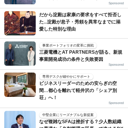
Sponsored
だから淀殿は家康の要求をすべて拒否し
た...淀殿が息子・秀頼を異常なまでに溺
愛した特別な理由
事業ポートフォリオの変革に挑戦
三菱電機とAT PARTNERSが語る、新規
事業開発成功の条件と失敗要因
Sponsored
専用デスクが細やかにサポート
ビジネスリーダーのための安らぎの空
間…都心を離れて軽井沢の「シェア別
荘」へ！
Sponsored
中堅企業にリーズナブルな新提案
なぜ複雑なSFAは挫折する？少人数組織