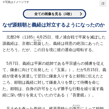
※写真はイメージです
全ての画像を見る（3枚）
なぜ源頼朝と義経は対立するようになったのか
元暦2年（1185）4月25日、壇ノ浦合戦で平家を滅ぼした
がいせん
源義経は、京都に
凱旋
した。義経は得意の絶頂にあったこ
とだろう。だが、この日を境に彼の運命は暗転する。
5月7日、義経は平家の総帥である平宗盛らの捕虜を従え
て、鎌倉に向けて出発した（『玉葉』）。だが5月15日、義
経が使者を派遣して翌日に鎌倉入りすると頼朝に伝えたと
ころ、頼朝は義経に対して鎌倉入りを禁じて待機を命じ
た。頼朝は、自身の許可をとらず勝手な行動を繰り返す義
経に深い憤りを覚えていたのである（『吾妻鏡』）。
ざんげん
足止めを食った義経は、梶原景時らの
讒言
によって頼朝