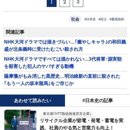
1
2
3
社会
#日本史
#武士
#書籍抜粋
関連記事
NHK大河ドラマでは描きづらい…｢癒やしキャラ｣の和田義
盛が北条義時に受けたむごい殺され方
NHK大河ドラマですべては描かれない…3代将軍･源実朝
を殺害した犯人のヤバすぎる動機
薩摩藩がもみ消した黒歴史…明治維新の直前に殺された
｢もう一人の坂本龍馬｣をご存じか
あわせて読みたい
#日本史の記事
東京都｢HTT取組推進宣言企業｣
リサイクル企業が節電・発電・蓄電を実
践、社員のやる気と営業力も向上！