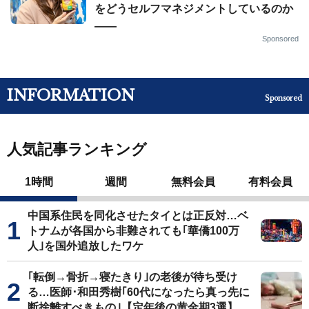
をどうセルフマネジメントしているのか
——
Sponsored
INFORMATION
Sponsored
人気記事ランキング
1時間
週間
無料会員
有料会員
中国系住民を同化させたタイとは正反対…ベ
トナムが各国から非難されても｢華僑100万
人｣を国外追放したワケ
｢転倒→骨折→寝たきり｣の老後が待ち受け
る…医師･和田秀樹｢60代になったら真っ先に
断捨離すべきもの｣【定年後の黄金期3選】