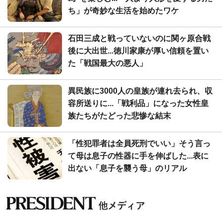
ち」が奇妙な生活を始めたワケ
石田三成と戦っていないのに関ヶ原合戦
後に大出世...徳川家康が厚い信頼を置い
た「戦国最大の悪人」
異民族に3000人の皇族が連れ去られ、収
容所送りに...「戦利品」になった女性皇
族たちがたどった悲惨な結末
「性犯罪者は全員死刑でいい」そう言っ
て母は息子の性器に手を伸ばした...表に
出ない「息子を襲う母」のリアル