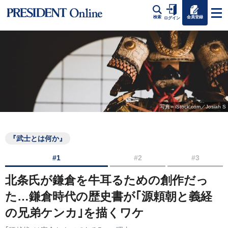
会員登録
検索
ログイン
写真＝iStock.com／Josiah S
『武士とは何か』
#1
#2
#3
北条氏が鎌倉を牛耳るための創作だっ
た…鎌倉時代の歴史書が｢源頼朝と義経
の兄弟ケンカ｣を描くワケ