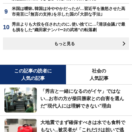
米国は曖昧､韓国は冷ややかだったが…習近平を激怒させた高
市発言に｢無言の支持｣を示した国の｢大胆な手法｣
秀吉よりも大役を任されたのに､使い捨てに…｢清須会議｣で最
も損をした"織田家ナンバー2の武将"の転落劇
もっと見る
この記事の読者に
社会の
人気の記事
人気記事
「秀吉と一緒になるのがイヤ」ではな
い...お市の方が柴田勝家との自害を選ん
だ"現代人には理解できない"理由
大地震でまず確保すべきは水でも食料で
もない...被災者が「これだけは担いで逃