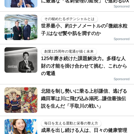
に最適な「名刺管理の延長」で進めるDX
Sponsored
その秘めたるポテンシャルとは
世界最小、約1ナノメートルの｢微細水粒
子｣はなぜ髪や肌を潤すのか
Sponsored
創業125周年の電通が描く未来
125年磨き続けた課題解決力。多様な人
財の才能を掛け合わせて挑む、これから
の電通
Sponsored
北陸を制し勢いに乗る上杉謙信、逃げる
織田軍は川に飛び込み溺死...謙信最強伝
説を生んだ「手取川の戦い」
毎日を支える運動と栄養の整え方
成果を出し続ける人は、日々の健康管理