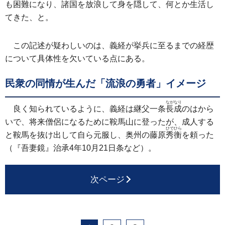
も困難になり、諸国を放浪して身を隠して、何とか生活し
てきた、と。
この記述が疑わしいのは、義経が挙兵に至るまでの経歴
について具体性を欠いている点にある。
民衆の同情が生んだ「流浪の勇者」イメージ
ながなり
良く知られているように、義経は継父一条
長成
のはから
いで、将来僧侶になるために鞍馬山に登ったが、成人する
ひでひら
と鞍馬を抜け出して自ら元服し、奥州の藤原
秀衡
を頼った
（『吾妻鏡』治承4年10月21日条など）。
次ページ