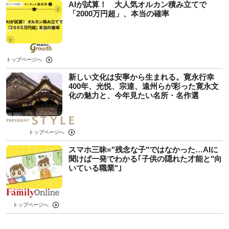
AIが試算！ 大人気オルカン積み立てで
「2000万円超」、本当の確率
トップページへ
新しい文化は安寧から生まれる。寛永行幸
400年、光悦、宗達、遠州らが彩った寛永文
化の魅力と、今年見たい名所・名作選
トップページへ
スマホ三昧="残念な子"ではなかった…AIに
聞けば一発でわかる｢子供の隠れた才能と"向
いている職業"｣
トップページへ