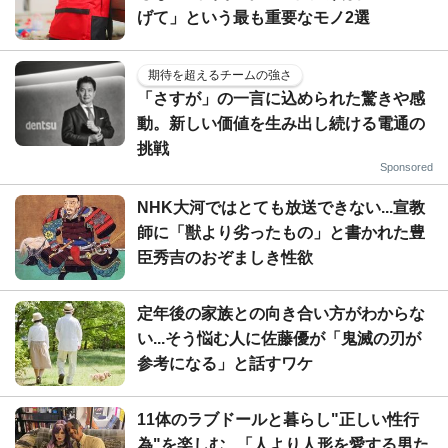
げて」という最も重要なモノ2選
期待を超えるチームの強さ
「さすが」の一言に込められた驚きや感
動。新しい価値を生み出し続ける電通の
挑戦
Sponsored
NHK大河ではとても放送できない...宣教
師に「獣より劣ったもの」と書かれた豊
臣秀吉のおぞましき性欲
定年後の家族との向き合い方がわからな
い...そう悩む人に佐藤優が「鬼滅の刃が
参考になる」と話すワケ
11体のラブドールと暮らし"正しい性行
為"を楽しむ...「人より人形を愛する男た