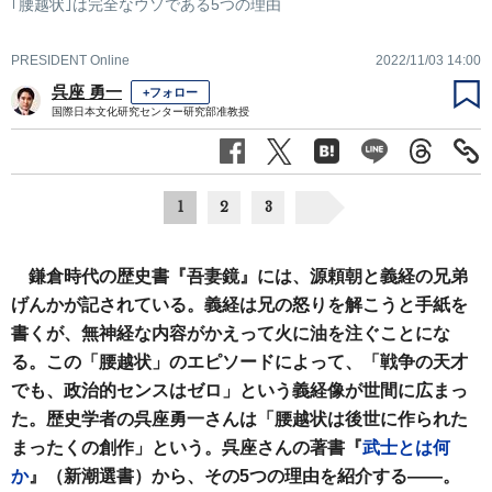
｢腰越状｣は完全なウソである5つの理由
PRESIDENT Online
2022/11/03 14:00
呉座 勇一
+フォロー
国際日本文化研究センター研究部准教授
1
2
3
鎌倉時代の歴史書『吾妻鏡』には、源頼朝と義経の兄弟
げんかが記されている。義経は兄の怒りを解こうと手紙を
書くが、無神経な内容がかえって火に油を注ぐことにな
る。この「腰越状」のエピソードによって、「戦争の天才
でも、政治的センスはゼロ」という義経像が世間に広まっ
た。歴史学者の呉座勇一さんは「腰越状は後世に作られた
まったくの創作」という。呉座さんの著書『
武士とは何
か
』（新潮選書）から、その5つの理由を紹介する――。