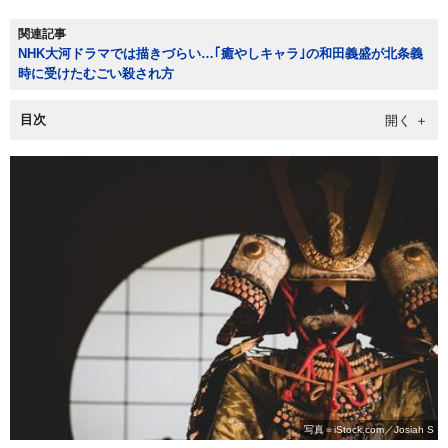
関連記事
NHK大河ドラマでは描きづらい…｢癒やしキャラ｣の和田義盛が北条義
時に受けたむごい殺され方
目次
写真＝iStock.com／Josiah S