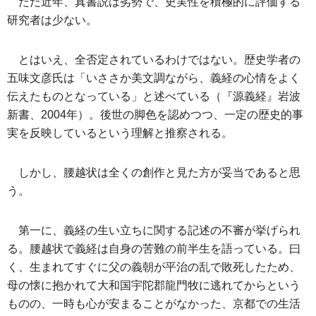
ただ近年、真書説は劣勢で、史実性を積極的に評価する
研究者は少ない。
とはいえ、全否定されているわけではない。歴史学者の
五味文彦氏は「いささか美文調ながら、義経の心情をよく
伝えたものとなっている」と述べている（『源義経』岩波
新書、2004年）。後世の脚色を認めつつ、一定の歴史的事
実を反映しているという理解と推察される。
しかし、腰越状は全くの創作と見た方が妥当であると思
う。
第一に、義経の生い立ちに関する記述の不審が挙げられ
る。腰越状で義経は自身の苦難の前半生を語っている。曰
く、生まれてすぐに父の義朝が平治の乱で敗死したため、
母の懐に抱かれて大和国宇陀郡龍門牧に逃れてからという
ものの、一時も心が安まることがなかった、京都での生活