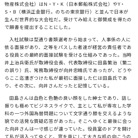
物産株式会社）はN・Y・K（日本郵船株式会社）やY・
S・B（横浜正金銀行。のちの東京銀行）と並んで日本が
生んだ世界的な大会社だ。受けてみ給えと御賛成を得たの
で願書を提出することにした。
入社試験は型通り書類選考から始まって、人事係の人に
依る面接があり、之等をパスした者達が経営の責任者であ
る役員との最終的面接試験を受ける仕組みであった。当時
井上治兵衛氏が取締役会長、代表取締役に田島繁治（繁二
の誤り）氏、常務取締役が向井忠晴氏であったが、どうや
らここ迄漕ぎつけた私が最初に面接した仁は田島氏であ
り、その次に、向井さんだったと記憶している。
田島さんは血色と色艶の良い顔をした紳士であり、話し
振りも極めてビジネスライクで、主として私が専攻した学
科の一つ外国為替問題について文字通り膝を交えるような
貌での活発な質疑応答があった。そこへゆくと最後に会っ
た向井さんは一寸感じが違っていた。役員室のドアを開け
て私が這入ってゆくと、窓を背にして大きな机の向こうの