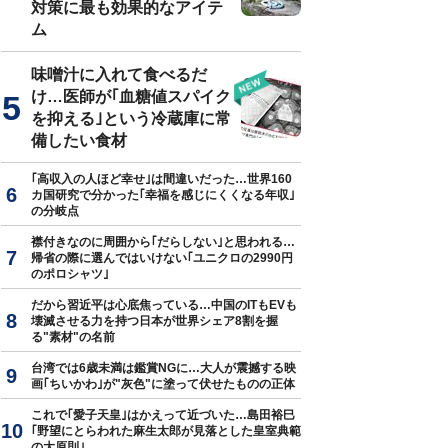
対策に最も効果的なアイテ
ム
味噌汁に入れて食べるだ
け…医師が｢血糖値スパイク
を抑える｣という冷蔵庫に常
備したい食材
｢高収入の人ほど幸せ｣は間違いだった…世界160
カ国研究で分かった｢幸福を感じにくくなる年収｣
の分岐点
襟付きなのに周囲から｢だらしない｣と思われる…
帰省の際に選んではいけない｢ユニクロの2990円
のポロシャツ｣
だから習近平は心底焦っている…中国のITもEVも
壊滅させる力を持つ日本が世界シェア8割を握
る"素材"の名前
台湾では6歳未満は鑑賞NGに…大人が震撼する映
画｢ちいかわ｣が"灰色"に塗って伏せたものの正体
これで｢愛子天皇｣はかえって近づいた…島田裕巳
｢野望にとらわれた麻生太郎が見落とした皇室典範
の大原則｣