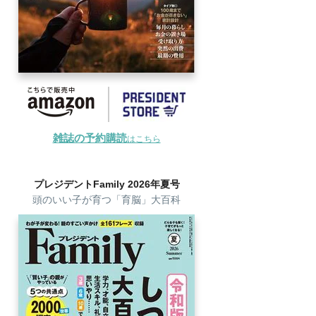
雑誌の予約購読
はこちら
プレジデントFamily 2026年夏号
頭のいい子が育つ「育脳」大百科