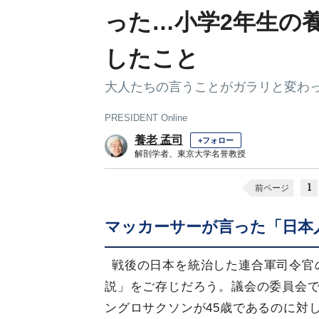
った…小学2年生の
したこと
大人たちの言うことがガラリと変わ
PRESIDENT Online
養老 孟司
+フォロー
解剖学者、東京大学名誉教授
1
前ページ
マッカーサーが言った「日本人
戦後の日本を統治した連合軍司令官
説」をご存じだろう。議会の委員会
ングロサクソンが45歳であるのに対