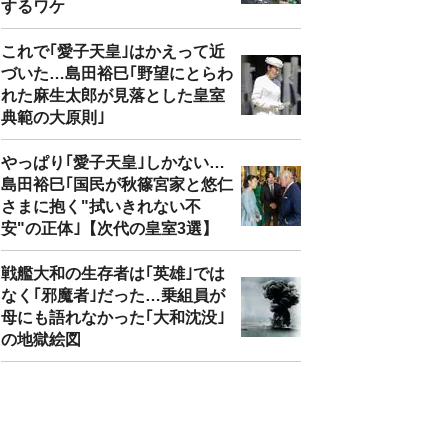
するワケ
これで｢愛子天皇｣はかえって近
づいた…島田裕巳｢野望にとらわ
れた麻生太郎が見落とした皇室
典範の大原則｣
やっぱり｢愛子天皇｣しかない…
島田裕巳｢国民が秋篠宮家と悠仁
さまに抱く"拭いきれない不
安"の正体｣【次代の皇室3選】
戦艦大和の生存者は｢英雄｣では
なく｢邪魔者｣だった…乗組員が
母にも語れなかった｢大和沈没｣
の地獄絵図