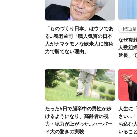
「ものづくり日本」はウソであ
中堅企業
る...養老孟司「職人気質の日本
なぜ複雑
人がナマケモノな欧米人に技術
人数組
力で勝てない理由」
延長」で
たった5日で脳卒中の男性が歩
人生に
けるようになり、高齢者の視
さい..
力・聴力が上がった...ハーバー
ち込む
ド大の驚きの実験
いるこ