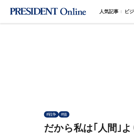
人気記事
ビジ
#戦争
#猫
だから私は｢人間｣よ