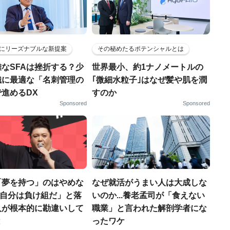
にリーズナブルな新提案
その秘めたるポテンシャルとは
なSFAは挫折する？少
世界最小、約1ナノメートルの
織に最適な「名刺管理の
｢微細水粒子｣はなぜ髪や肌を潤
進めるDX
すのか
Sponsored
Sponsored
「夢を持つ」のはやめな
なぜ就活がうまい人は大成しな
.「自分は負け組だ」と落
いのか...養老孟司が「食えない
人が根本的に勘違いして
職業」と言われた解剖学者にな
と
ったワケ