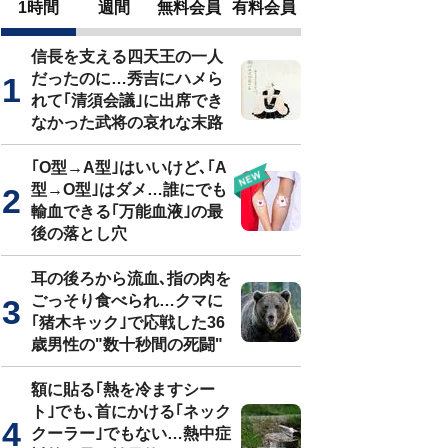
1時間
週間
無料会員
有料会員
信長を支える四天王の一人
だったのに…秀吉にハメら
れて｢清須会議｣に出席でき
なかった武将の哀れな末路
｢O型→A型｣はいいけど､｢A
型→O型｣はダメ…誰にでも
輸血できる｢万能血液｣の最
後の落とし穴
耳の後ろから流血､指の肉を
ごっそり食べられ…クマに
｢猪木キック｣で応戦した36
歳男性の"数十秒間の死闘"
額に貼る｢熱を冷ますシー
ト｣でも､首にかける｢ネック
クーラー｣でもない…熱中症