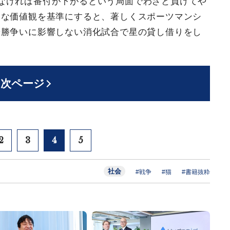
なければ番付が下がるという局面でわざと負けてや
的な価値観を基準にすると、著しくスポーツマンシ
優勝争いに影響しない消化試合で星の貸し借りをし
。
次ページ
2
3
4
5
社会
#戦争
#猫
#書籍抜粋