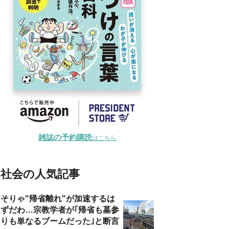
雑誌の予約購読
はこちら
社会の人気記事
そりゃ"帰省離れ"が加速するは
ずだわ…宗教学者が｢帰省も墓参
りも単なるブームだった｣と断言