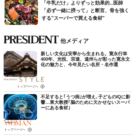
「牛乳だけ」よりずっと効果的...医師
「必ず一緒に摂って」と断言、骨を強く
する"スーパーで買える食材"
新しい文化は安寧から生まれる。寛永行幸
400年、光悦、宗達、遠州らが彩った寛永文
化の魅力と、今年見たい名所・名作選
トップページへ
不足すると｢うつ病｣が増え､子どものIQに影
響…東大教授｢脳のために欠かせないスーパ
ーにある食材｣
トップページへ