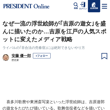
会員登録
検索
ログイン
なぜ一流の浮世絵師が｢吉原の遊女｣を盛
んに描いたのか…吉原を江戸の人気スポ
ットに変えたメディア戦略
ライバルの｢非合法の売春宿｣には絶対できないやり方
安藤 優一郎
+フォロー
歴史家
喜多川歌麿や東洲斎写楽といった浮世絵師は、吉原遊郭
の遊女をたびたび描いている。歌舞伎役者などを描いてい