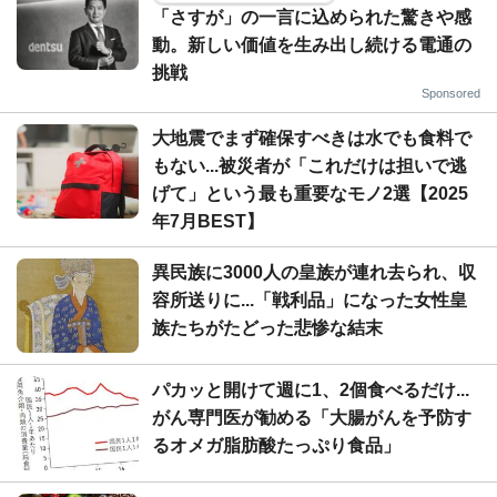
「さすが」の一言に込められた驚きや感
動。新しい価値を生み出し続ける電通の
挑戦
Sponsored
大地震でまず確保すべきは水でも食料で
もない...被災者が「これだけは担いで逃
げて」という最も重要なモノ2選【2025
年7月BEST】
異民族に3000人の皇族が連れ去られ、収
容所送りに...「戦利品」になった女性皇
族たちがたどった悲惨な結末
パカッと開けて週に1、2個食べるだけ...
がん専門医が勧める「大腸がんを予防す
るオメガ脂肪酸たっぷり食品」