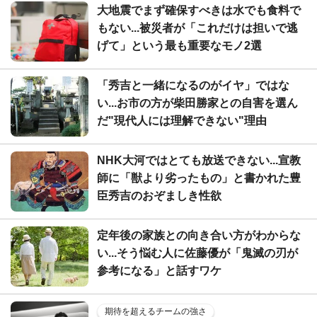
大地震でまず確保すべきは水でも食料で
もない...被災者が「これだけは担いで逃
げて」という最も重要なモノ2選
「秀吉と一緒になるのがイヤ」ではな
い...お市の方が柴田勝家との自害を選ん
だ"現代人には理解できない"理由
NHK大河ではとても放送できない...宣教
師に「獣より劣ったもの」と書かれた豊
臣秀吉のおぞましき性欲
定年後の家族との向き合い方がわからな
い...そう悩む人に佐藤優が「鬼滅の刃が
参考になる」と話すワケ
期待を超えるチームの強さ