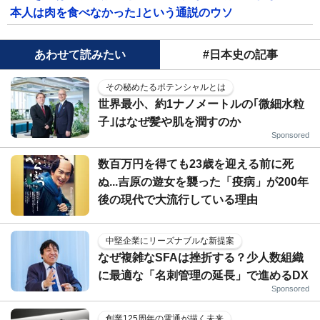
本人は肉を食べなかった｣という通説のウソ
あわせて読みたい
#日本史の記事
その秘めたるポテンシャルとは
世界最小、約1ナノメートルの｢微細水粒
子｣はなぜ髪や肌を潤すのか
Sponsored
数百万円を得ても23歳を迎える前に死
ぬ...吉原の遊女を襲った「疫病」が200年
後の現代で大流行している理由
中堅企業にリーズナブルな新提案
なぜ複雑なSFAは挫折する？少人数組織
に最適な「名刺管理の延長」で進めるDX
Sponsored
創業125周年の電通が描く未来