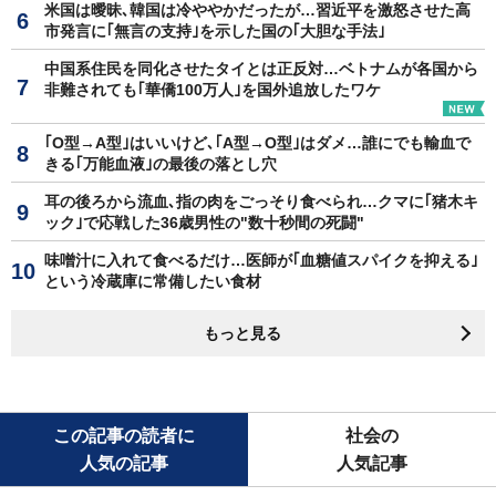
米国は曖昧､韓国は冷ややかだったが…習近平を激怒させた高
市発言に｢無言の支持｣を示した国の｢大胆な手法｣
中国系住民を同化させたタイとは正反対…ベトナムが各国から
非難されても｢華僑100万人｣を国外追放したワケ
｢O型→A型｣はいいけど､｢A型→O型｣はダメ…誰にでも輸血で
きる｢万能血液｣の最後の落とし穴
耳の後ろから流血､指の肉をごっそり食べられ…クマに｢猪木キ
ック｣で応戦した36歳男性の"数十秒間の死闘"
味噌汁に入れて食べるだけ…医師が｢血糖値スパイクを抑える｣
という冷蔵庫に常備したい食材
もっと見る
この記事の読者に
社会の
人気の記事
人気記事