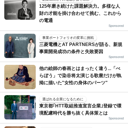
125年磨き続けた課題解決力。多様な人
財の才能を掛け合わせて挑む、これから
の電通
Sponsored
事業ポートフォリオの変革に挑戦
三菱電機とAT PARTNERSが語る、新規
事業開発成功の条件と失敗要因
Sponsored
他の絵師の春画とはまったく違う...「べ
らぼう」で染谷将太演じる歌麿だけが執
拗に描いた"女性の身体のパーツ"
選ばれる企業になるために
東京都｢HTT取組推進宣言企業｣登録で環
境配慮時代を勝ち抜く具体策とは
Sponsored