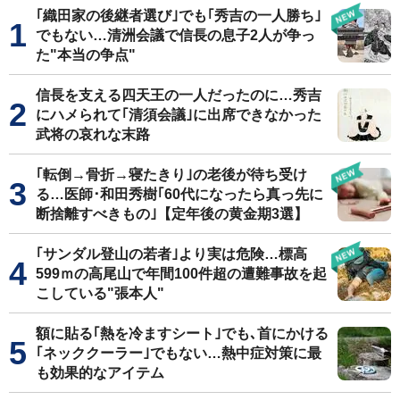
｢織田家の後継者選び｣でも｢秀吉の一人勝ち｣
でもない…清洲会議で信長の息子2人が争っ
た"本当の争点"
信長を支える四天王の一人だったのに…秀吉
にハメられて｢清須会議｣に出席できなかった
武将の哀れな末路
｢転倒→骨折→寝たきり｣の老後が待ち受け
る…医師･和田秀樹｢60代になったら真っ先に
断捨離すべきもの｣【定年後の黄金期3選】
｢サンダル登山の若者｣より実は危険…標高
599ｍの高尾山で年間100件超の遭難事故を起
こしている"張本人"
額に貼る｢熱を冷ますシート｣でも､首にかける
｢ネッククーラー｣でもない…熱中症対策に最
も効果的なアイテム