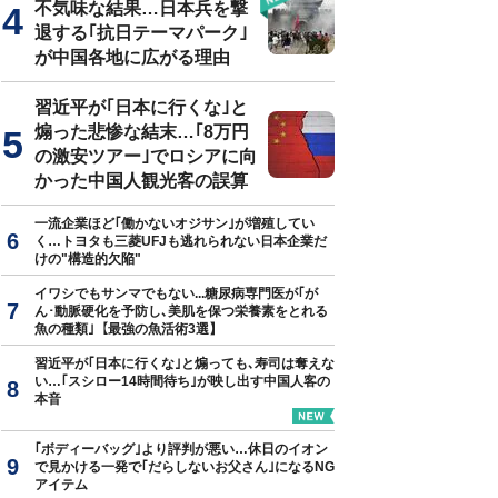
不気味な結果…日本兵を撃
退する｢抗日テーマパーク｣
が中国各地に広がる理由
習近平が｢日本に行くな｣と
煽った悲惨な結末…｢8万円
の激安ツアー｣でロシアに向
かった中国人観光客の誤算
一流企業ほど｢働かないオジサン｣が増殖してい
く…トヨタも三菱UFJも逃れられない日本企業だ
けの"構造的欠陥"
イワシでもサンマでもない...糖尿病専門医が｢が
ん･動脈硬化を予防し､美肌を保つ栄養素をとれる
魚の種類｣【最強の魚活術3選】
習近平が｢日本に行くな｣と煽っても､寿司は奪えな
い…｢スシロー14時間待ち｣が映し出す中国人客の
本音
｢ボディーバッグ｣より評判が悪い…休日のイオン
で見かける一発で｢だらしないお父さん｣になるNG
アイテム