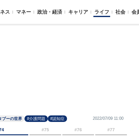
ネス
マネー
政治・経済
キャリア
ライフ
社会
会
2022/07/09 11:00
タブーの世界
#介護問題
#認知症
74
#75
#76
#77