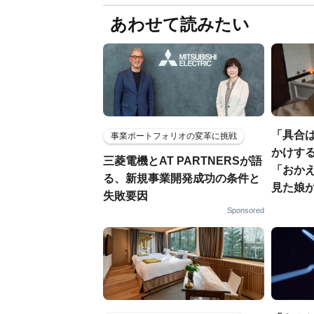
あわせて読みたい
「具合
事業ポートフォリオの変革に挑戦
かけす
三菱電機とAT PARTNERSが語
「おか
る、新規事業開発成功の条件と
見た娘
失敗要因
Sponsored