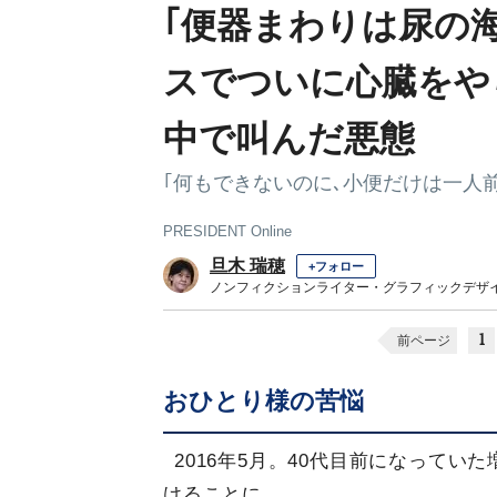
｢便器まわりは尿の
スでついに心臓をや
中で叫んだ悪態
｢何もできないのに､小便だけは一人
PRESIDENT Online
旦木 瑞穂
+フォロー
ノンフィクションライター・グラフィックデザ
1
前ページ
おひとり様の苦悩
2016年5月。40代目前になって
けることに。