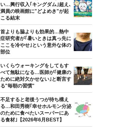
い…興行収入｢キングダム｣超え､
満員の映画館に"どよめき"が起
こる結末
首よりも脇よりも効果的…熱中
症研究者が｢暑いときは真っ先に
ここを冷やせ｣という意外な体の
部位
いくらウォーキングをしてもす
べて無駄になる…医師が｢健康の
ために絶対欠かせない｣と断言す
る"毎朝の習慣"
不足すると老後うつが待ち構え
る…和田秀樹｢幸せホルモン分泌
のために食べたいスーパーにあ
る食材｣【2026年6月BEST】