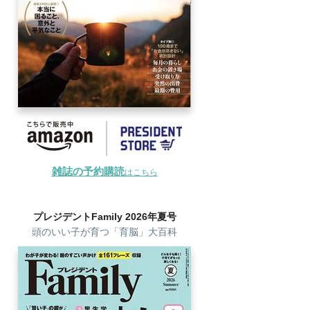
雑誌の予約購読
はこちら
プレジデントFamily 2026年夏号
頭のいい子が育つ「育脳」大百科