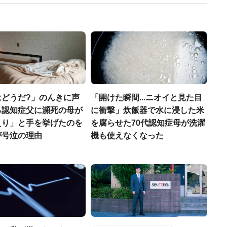
はどうだ?」のんきに声
「開けた瞬間...ニオイと見た目
る認知症父に瀕死の母が
に衝撃」炊飯器で水に浸した米
えり」と手を挙げたのを
を腐らせた70代認知症母が洗濯
が号泣の理由
機も使えなくなった