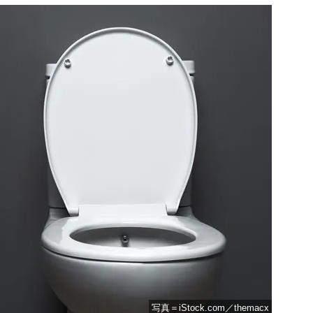
写真＝iStock.com／themacx