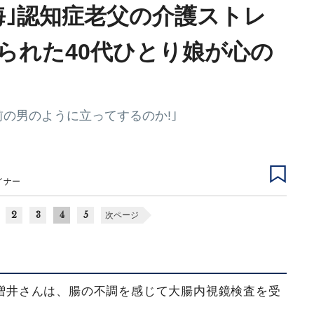
海｣認知症老父の介護ストレ
られた40代ひとり娘が心の
前の男のように立ってするのか!｣
イナー
2
3
4
5
次ページ
いた増井さんは、腸の不調を感じて大腸内視鏡検査を受