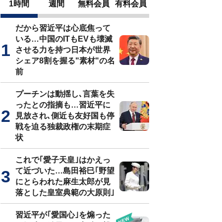
1時間
週間
無料会員
有料会員
だから習近平は心底焦って
いる…中国のITもEVも壊滅
させる力を持つ日本が世界
シェア8割を握る"素材"の名
前
プーチンは動揺し､言葉を失
ったとの指摘も…習近平に
見放され､側近も友好国も停
戦を迫る独裁政権の末期症
状
これで｢愛子天皇｣はかえっ
て近づいた…島田裕巳｢野望
にとらわれた麻生太郎が見
落とした皇室典範の大原則｣
習近平が｢愛国心｣を煽った