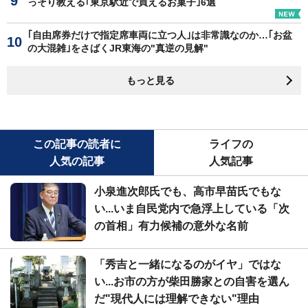
っそり教える｢東京駅近で買えるお菓子｣6選
｢自由席券だけで指定席車両に立つ人｣は非常識なのか…｢お盆
の大混雑｣をさばくJR東海の"真逆の見解"
もっと見る
この記事の読者に
ライフの
人気の記事
人気記事
小泉進次郎氏でも、高市早苗氏でもな
い...いま自民党内で急浮上している「次
の首相」有力候補の意外な名前
「秀吉と一緒になるのがイヤ」ではな
い...お市の方が柴田勝家との自害を選ん
だ"現代人には理解できない"理由