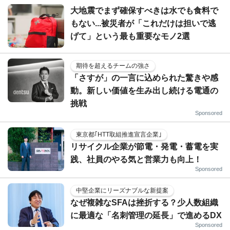
大地震でまず確保すべきは水でも食料で
もない...被災者が「これだけは担いで逃
げて」という最も重要なモノ2選
期待を超えるチームの強さ
「さすが」の一言に込められた驚きや感
動。新しい価値を生み出し続ける電通の
挑戦
Sponsored
東京都｢HTT取組推進宣言企業｣
リサイクル企業が節電・発電・蓄電を実
践、社員のやる気と営業力も向上！
Sponsored
中堅企業にリーズナブルな新提案
なぜ複雑なSFAは挫折する？少人数組織
に最適な「名刺管理の延長」で進めるDX
Sponsored