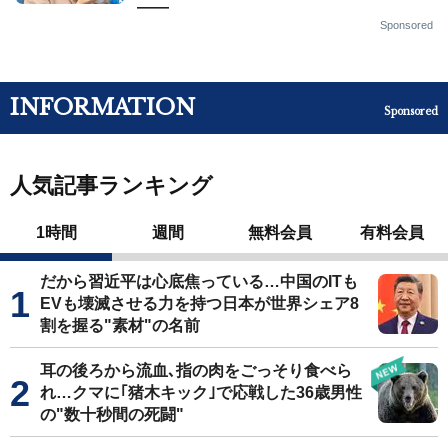
——
Sponsored
INFORMATION
Sponsored
人気記事ランキング
1時間
週間
無料会員
有料会員
だから習近平は心底焦っている…中国のITも
EVも壊滅させる力を持つ日本が世界シェア8
割を握る"素材"の名前
耳の後ろから流血､指の肉をごっそり食べら
れ…クマに｢猪木キック｣で応戦した36歳男性
の"数十秒間の死闘"