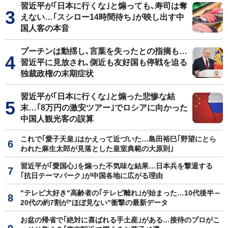
習近平が｢日本に行くな｣と煽っても､寿司は奪
えない…｢スシロー14時間待ち｣が映し出す中
国人客の本音
プーチンは動揺し､言葉を失ったとの指摘も…
習近平に見放され､側近も友好国も停戦を迫る
独裁政権の末期症状
習近平が｢日本に行くな｣と煽った悲惨な結
末…｢8万円の激安ツアー｣でロシアに向かった
中国人観光客の誤算
これで｢愛子天皇｣はかえって近づいた…島田裕巳｢野望にとら
われた麻生太郎が見落とした皇室典範の大原則｣
習近平が｢愛国心｣を煽った不気味な結果…日本兵を撃退する
｢抗日テーマパーク｣が中国各地に広がる理由
"テレビ大好き"高齢者の｢テレビ離れ｣が始まった…10代後半～
20代の約7割が"ほぼ見ない"衝撃の最新データ
お盆の帰省で｢絶対に喜ばれる手土産｣がある…接待のプロがこ