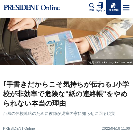
会員登録
検索
ログイン
写真＝iStock.com／kazuma seki
｢手書きだからこそ気持ちが伝わる｣小学
校が非効率で危険な"紙の連絡帳"をやめ
られない本当の理由
台風の休校連絡のために教師が児童の家に知らせに回る現実
PRESIDENT Online
2022/04/19 11:00