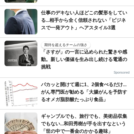
仕事のデキない人ほどこの髪形をしてい
る...相手から全く信頼されない「ビジネ
スで一発アウト」ヘアスタイル3選
期待を超えるチームの強さ
「さすが」の一言に込められた驚きや感
動。新しい価値を生み出し続ける電通の
挑戦
Sponsored
パカッと開けて週に1、2個食べるだけ...
がん専門医が勧める「大腸がんを予防す
るオメガ脂肪酸たっぷり食品」
ギャンブルでも、旅行でも、美術品収集
でもない...和田秀樹が手を出すなという
「世の中で一番金のかかる趣味」