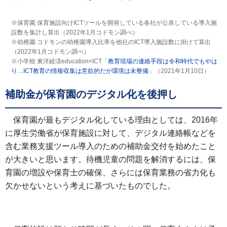
※保育園 保育施設向けICTツールを開発している各社が公表している導入施
設数を集計し算出（2022年1月コドモン調べ）
※幼稚園 コドモンの幼稚園導入比率を他社のICT導入施設数に掛けて算出
（2022年1月コドモン調べ）
※小学校 東洋経済education×ICT「
教育現場の連絡手段は令和時代でもやは
り…ICT教育の情報収集は意欲的だが環境は未整備
」（2021年1月10日）
補助金が保育園のデジタル化を後押し
保育園が最もデジタル化している理由としては、2016年
に厚生労働省が保育施設に対して、デジタル連絡帳などを
含む業務支援ツール導入のための補助金交付を始めたこと
が大きいと思います。待機児童の問題を解消するには、保
育園の増設や保育士の確保、さらには保育業務の省力化も
欠かせないという考えに基づいたものでした。