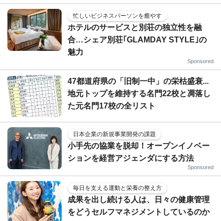
忙しいビジネスパーソンを癒やす
ホテルのサービスと別荘の独立性を融
合…シェア別荘｢GLAMDAY STYLE｣の
魅力
Sponsored
47都道府県の「旧制一中」の栄枯盛衰...
地元トップを維持する名門22校と凋落し
た元名門17校の全リスト
日本企業の新規事業開発の課題
小手先の協業を脱却！オープンイノベー
ションを経営アジェンダにする方法
Sponsored
毎日を支える運動と栄養の整え方
成果を出し続ける人は、日々の健康管理
をどうセルフマネジメントしているのか