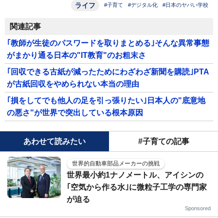
ライフ
#子育て
#デジタル化
#日本のヤバい学校
関連記事
｢教師が生徒のパスワードを取りまとめる｣そんな異常事態
がまかり通る日本の"IT教育"のお粗末さ
｢回収できる古紙が減ったためにわざわざ新聞を購読｣PTA
が古紙回収をやめられない本当の理由
｢損をしてでも他人の足を引っ張りたい｣日本人の"底意地
の悪さ"が世界で突出している根本原因
あわせて読みたい
#子育ての記事
世界的自動車部品メーカーの挑戦
世界最小約1ナノメートル、アイシンの
｢空気から作る水｣に微粒子工学の専門家
が迫る
Sponsored