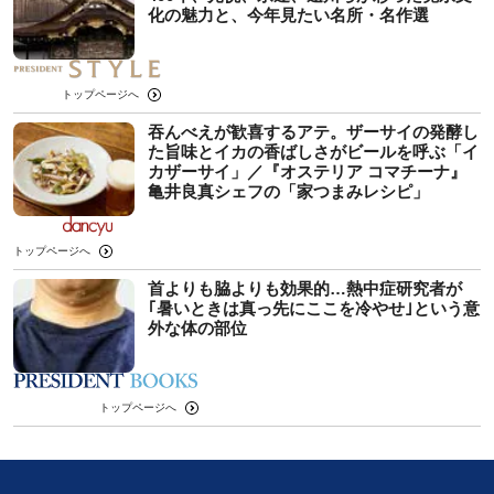
化の魅力と、今年見たい名所・名作選
トップページへ
吞んべえが歓喜するアテ。ザーサイの発酵し
た旨味とイカの香ばしさがビールを呼ぶ「イ
カザーサイ」／『オステリア コマチーナ』
⻲井良真シェフの「家つまみレシピ」
トップページへ
首よりも脇よりも効果的…熱中症研究者が
｢暑いときは真っ先にここを冷やせ｣という意
外な体の部位
トップページへ