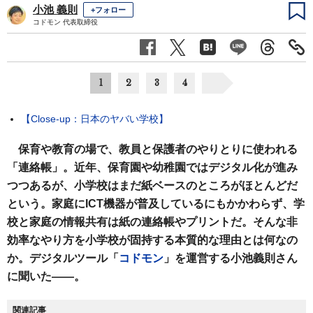
小池 義則
+フォロー
コドモン 代表取締役
1
2
3
4
【Close-up：日本のヤバい学校】
保育や教育の場で、教員と保護者のやりとりに使われる
「連絡帳」。近年、保育園や幼稚園ではデジタル化が進み
つつあるが、小学校はまだ紙ベースのところがほとんどだ
という。家庭にICT機器が普及しているにもかかわらず、学
校と家庭の情報共有は紙の連絡帳やプリントだ。そんな非
効率なやり方を小学校が固持する本質的な理由とは何なの
か。デジタルツール「
コドモン
」を運営する小池義則さん
に聞いた――。
関連記事