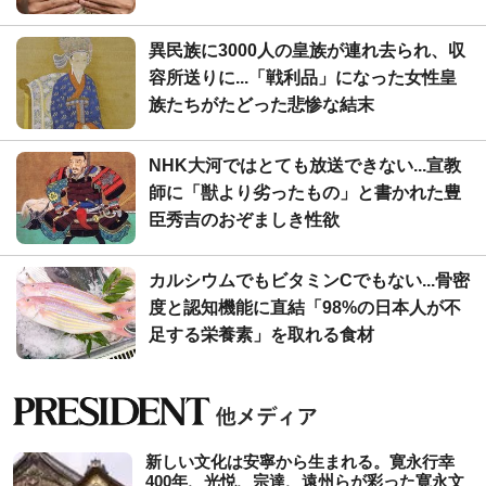
異民族に3000人の皇族が連れ去られ、収
容所送りに...「戦利品」になった女性皇
族たちがたどった悲惨な結末
NHK大河ではとても放送できない...宣教
師に「獣より劣ったもの」と書かれた豊
臣秀吉のおぞましき性欲
カルシウムでもビタミンCでもない...骨密
度と認知機能に直結「98%の日本人が不
足する栄養素」を取れる食材
新しい文化は安寧から生まれる。寛永行幸
400年、光悦、宗達、遠州らが彩った寛永文