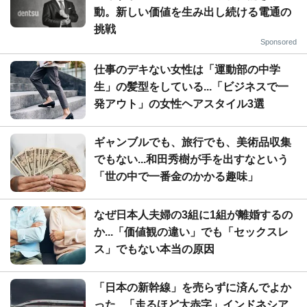
動。新しい価値を生み出し続ける電通の
挑戦
Sponsored
仕事のデキない女性は「運動部の中学
生」の髪型をしている...「ビジネスで一
発アウト」の女性ヘアスタイル3選
ギャンブルでも、旅行でも、美術品収集
でもない...和田秀樹が手を出すなという
「世の中で一番金のかかる趣味」
なぜ日本人夫婦の3組に1組が離婚するの
か...「価値観の違い」でも「セックスレ
ス」でもない本当の原因
「日本の新幹線」を売らずに済んでよか
った...「走るほど大赤字」インドネシア