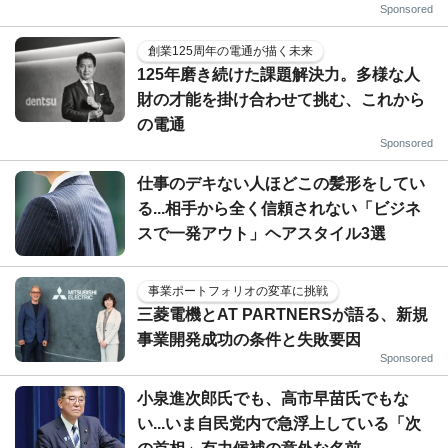
Sponsored
創業125周年の電通が描く未来
125年磨き続けた課題解決力。多様な人
財の才能を掛け合わせて挑む、これから
の電通
Sponsored
仕事のデキない人ほどこの髪形をしてい
る...相手から全く信頼されない「ビジネ
スで一発アウト」ヘアスタイル3選
事業ポートフォリオの変革に挑戦
三菱電機とAT PARTNERSが語る、新規
事業開発成功の条件と失敗要因
Sponsored
小泉進次郎氏でも、高市早苗氏でもな
い...いま自民党内で急浮上している「次