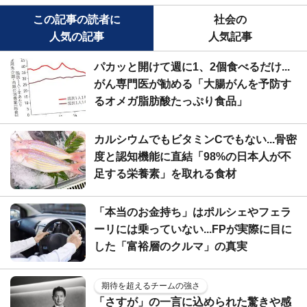
この記事の読者に
社会の
人気の記事
人気記事
パカッと開けて週に1、2個食べるだけ...
がん専門医が勧める「大腸がんを予防す
るオメガ脂肪酸たっぷり食品」
カルシウムでもビタミンCでもない...骨密
度と認知機能に直結「98%の日本人が不
足する栄養素」を取れる食材
「本当のお金持ち」はポルシェやフェラ
ーリには乗っていない...FPが実際に目に
した「富裕層のクルマ」の真実
期待を超えるチームの強さ
「さすが」の一言に込められた驚きや感