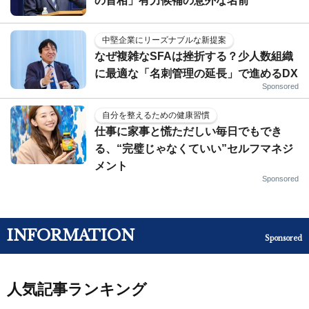
の首相」有力候補の意外な名前
中堅企業にリーズナブルな新提案
なぜ複雑なSFAは挫折する？少人数組織
に最適な「名刺管理の延長」で進めるDX
Sponsored
自分を整えるための健康習慣
仕事に家事と慌ただしい毎日でもでき
る、“完璧じゃなくていい”セルフマネジ
メント
Sponsored
INFORMATION
Sponsored
人気記事ランキング