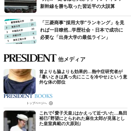
新幹線を勝ち取った習近平の大誤算
「三菱商事"採用大学"ランキング」を見
れば一目瞭然...学歴社会・日本で成功に
必要な「出身大学の最低ライン」
首よりも脇よりも効果的…熱中症研究者が
｢暑いときは真っ先にここを冷やせ｣という意
外な体の部位
トップページへ
これで｢愛子天皇｣はかえって近づいた…島田
裕巳｢野望にとらわれた麻生太郎が見落とし
た皇室典範の大原則｣