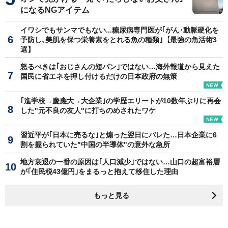
になるNGアイテム
イワシでもサンマでもない...糖尿病専門医が｢がん･動脈硬化を
予防し､美肌を保つ栄養素をとれる魚の種類｣【最強の魚活術3
選】
怒るべきは｢おじさんの短パン｣ではない…海外報道から見えた
国民に省エネを押し付けるだけの日本政府の無策
｢進学校→慶應大→大企業｣の学歴エリートが10数年ぶりに再会
した"元不良の友人"に打ちのめされたワケ
習近平が｢日本に売るな｣と煽った翌日にバレた…日本企業に6
割を握られていた"中国の半導体"の意外な急所
地方衰退の一番の原因は｢人口減少｣ではない…山口の超富裕層
が｢住民税43億円｣をまるっと抱えて移住した理由
もっと見る