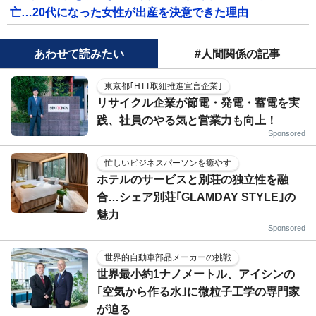
亡…20代になった女性が出産を決意できた理由
あわせて読みたい
#人間関係の記事
東京都｢HTT取組推進宣言企業｣
リサイクル企業が節電・発電・蓄電を実
践、社員のやる気と営業力も向上！
Sponsored
忙しいビジネスパーソンを癒やす
ホテルのサービスと別荘の独立性を融
合…シェア別荘｢GLAMDAY STYLE｣の
魅力
Sponsored
世界的自動車部品メーカーの挑戦
世界最小約1ナノメートル、アイシンの
｢空気から作る水｣に微粒子工学の専門家
が迫る