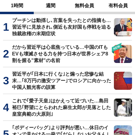
1時間
週間
無料会員
有料会員
プーチンは動揺し､言葉を失ったとの指摘も…
習近平に見放され､側近も友好国も停戦を迫る
独裁政権の末期症状
だから習近平は心底焦っている…中国のITも
EVも壊滅させる力を持つ日本が世界シェア8
割を握る"素材"の名前
習近平が｢日本に行くな｣と煽った悲惨な結
末…｢8万円の激安ツアー｣でロシアに向かった
中国人観光客の誤算
これで｢愛子天皇｣はかえって近づいた…島田
裕巳｢野望にとらわれた麻生太郎が見落とした
皇室典範の大原則｣
｢ボディーバッグ｣より評判が悪い…休日のイ
オンで見かける一発で｢だらしないお父さん｣