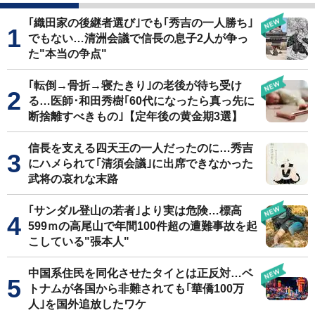
｢織田家の後継者選び｣でも｢秀吉の一人勝ち｣
でもない…清洲会議で信長の息子2人が争っ
た"本当の争点"
｢転倒→骨折→寝たきり｣の老後が待ち受け
る…医師･和田秀樹｢60代になったら真っ先に
断捨離すべきもの｣【定年後の黄金期3選】
信長を支える四天王の一人だったのに…秀吉
にハメられて｢清須会議｣に出席できなかった
武将の哀れな末路
｢サンダル登山の若者｣より実は危険…標高
599ｍの高尾山で年間100件超の遭難事故を起
こしている"張本人"
中国系住民を同化させたタイとは正反対…ベ
トナムが各国から非難されても｢華僑100万
人｣を国外追放したワケ