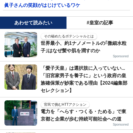
眞子さんの笑顔がはじけているワケ
あわせて読みたい
#皇室の記事
その秘めたるポテンシャルとは
世界最小、約1ナノメートルの｢微細水粒
子｣はなぜ髪や肌を潤すのか
Sponsored
「愛子天皇」は選択肢に入っていない...
「旧宮家男子を養子に」という政府の皇
族確保策が妙案である理由【2024編集部
セレクション】
官民で挑むHTTアクション
電力を「へらす・つくる・ためる」で東
京都と企業が歩む持続可能社会への道
Sponsored