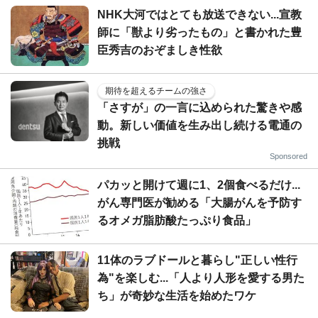
NHK大河ではとても放送できない...宣教
師に「獣より劣ったもの」と書かれた豊
臣秀吉のおぞましき性欲
期待を超えるチームの強さ
「さすが」の一言に込められた驚きや感
動。新しい価値を生み出し続ける電通の
挑戦
Sponsored
パカッと開けて週に1、2個食べるだけ...
がん専門医が勧める「大腸がんを予防す
るオメガ脂肪酸たっぷり食品」
11体のラブドールと暮らし"正しい性行
為"を楽しむ...「人より人形を愛する男た
ち」が奇妙な生活を始めたワケ