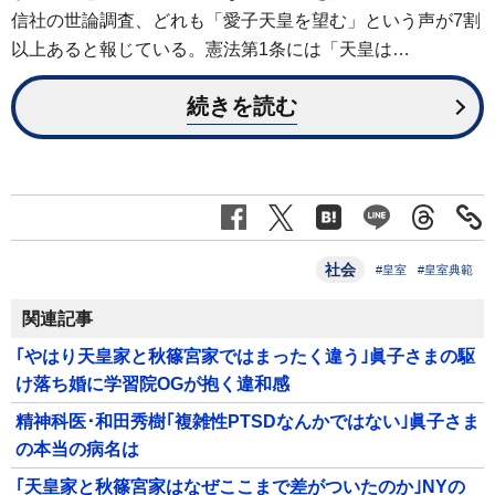
信社の世論調査、どれも「愛子天皇を望む」という声が7割
以上あると報じている。憲法第1条には「天皇は…
続きを読む
社会
#皇室
#皇室典範
関連記事
｢やはり天皇家と秋篠宮家ではまったく違う｣眞子さまの駆
け落ち婚に学習院OGが抱く違和感
精神科医･和田秀樹｢複雑性PTSDなんかではない｣眞子さま
の本当の病名は
｢天皇家と秋篠宮家はなぜここまで差がついたのか｣NYの