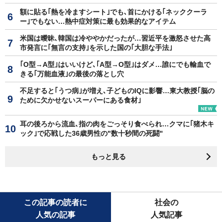
額に貼る｢熱を冷ますシート｣でも､首にかける｢ネッククーラ
ー｣でもない…熱中症対策に最も効果的なアイテム
米国は曖昧､韓国は冷ややかだったが…習近平を激怒させた高
市発言に｢無言の支持｣を示した国の｢大胆な手法｣
｢O型→A型｣はいいけど､｢A型→O型｣はダメ…誰にでも輸血で
きる｢万能血液｣の最後の落とし穴
不足すると｢うつ病｣が増え､子どものIQに影響…東大教授｢脳の
ために欠かせないスーパーにある食材｣
耳の後ろから流血､指の肉をごっそり食べられ…クマに｢猪木キ
ック｣で応戦した36歳男性の"数十秒間の死闘"
もっと見る
この記事の読者に
社会の
人気の記事
人気記事