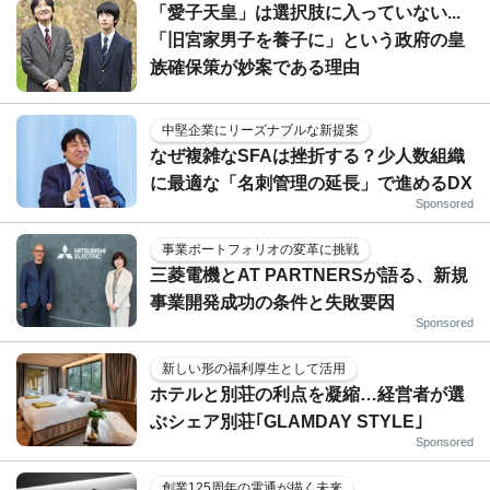
「愛子天皇」は選択肢に入っていない...
「旧宮家男子を養子に」という政府の皇
族確保策が妙案である理由
中堅企業にリーズナブルな新提案
なぜ複雑なSFAは挫折する？少人数組織
に最適な「名刺管理の延長」で進めるDX
Sponsored
事業ポートフォリオの変革に挑戦
三菱電機とAT PARTNERSが語る、新規
事業開発成功の条件と失敗要因
Sponsored
新しい形の福利厚生として活用
ホテルと別荘の利点を凝縮…経営者が選
ぶシェア別荘｢GLAMDAY STYLE｣
Sponsored
創業125周年の電通が描く未来