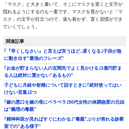
「マスク」と大きく書いて、そこにマスクを置くと文字が
隠れるようにするのも一案です。マスクを置かないと「マ
スク」の文字が目立つので、落ち着かず、置く習慣ができ
ていくでしょう。
関連記事
｢『早くしなさい』と言えば言うほど､遅くなる｣子供が急
に動き出す"最強のフレーズ"
｢お金が貯まらない人の玄関先でよく見かける｣1億円貯ま
る人は絶対に置かない"あるもの"
子どもに月経や射精について話すときに｢絶対使ってはい
けない言葉｣2つ
｢嫁の悪口を嫁の母にベラベラ｣50代女性の体調急変の元凶
は"義理の毒親"
｢精神科医が見ればすぐにわかる｣"毒親"ぶりが表れる診察
室での"ある様子"