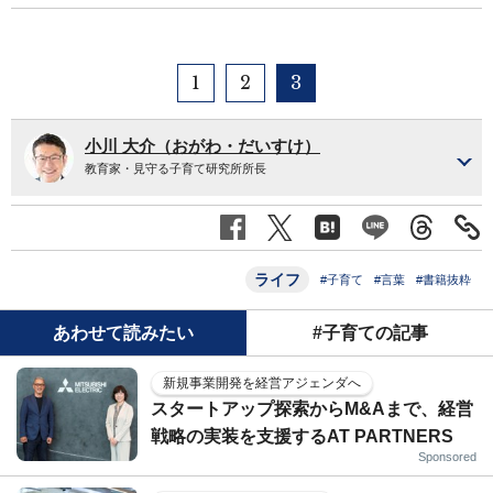
1
2
3
小川 大介（おがわ・だいすけ）
教育家・見守る子育て研究所所長
ライフ
#子育て
#言葉
#書籍抜粋
あわせて読みたい
#子育ての記事
新規事業開発を経営アジェンダへ
スタートアップ探索からM&Aまで、経営
戦略の実装を支援するAT PARTNERS
Sponsored