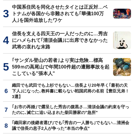
中国系住民を同化させたタイとは正反対…ベ
トナムが各国から非難されても｢華僑100万
人｣を国外追放したワケ
信長を支える四天王の一人だったのに…秀吉
にハメられて｢清須会議｣に出席できなかった
武将の哀れな末路
｢サンダル登山の若者｣より実は危険…標高
599ｍの高尾山で年間100件超の遭難事故を起
こしている"張本人"
織田でも武田でも上杉でもない…信長より20年早く｢最初の天
下人｣になった､教科書に載らない戦国武将の名前【豊臣兄弟！
3選】
｢お市の再婚｣で露呈した秀吉の腹黒さ…清須会議の約束を守っ
たのに､滅亡に追い込まれた柴田勝家の"急所"
｢織田家の後継者選び｣でも｢秀吉の一人勝ち｣でもない…清洲会
議で信長の息子2人が争った"本当の争点"