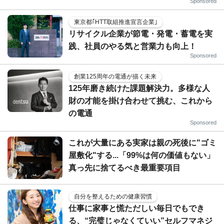
Sponsored
東京都｢HTT取組推進宣言企業｣
リサイクル企業が節電・発電・蓄電を実
践、社員のやる気と営業力も向上！
Sponsored
創業125周年の電通が描く未来
125年磨き続けた課題解決力。多様な人
財の才能を掛け合わせて挑む、これから
の電通
Sponsored
これが大量にある実家は親の死後に"ゴミ
屋敷化"する...「99%は何の価値もない」
真っ先に捨てるべき最重要項目
自分を整えるための健康習慣
仕事に家事と慌ただしい毎日でもでき
る、“完璧じゃなくていい”セルフマネジ