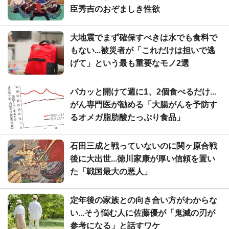
臣秀吉のおぞましき性欲
大地震でまず確保すべきは水でも食料で
もない...被災者が「これだけは担いで逃
げて」という最も重要なモノ2選
パカッと開けて週に1、2個食べるだけ...
がん専門医が勧める「大腸がんを予防す
るオメガ脂肪酸たっぷり食品」
石田三成と戦っていないのに関ヶ原合戦
後に大出世...徳川家康が厚い信頼を置い
た「戦国最大の悪人」
定年後の家族との向き合い方がわからな
い...そう悩む人に佐藤優が「鬼滅の刃が
参考になる」と話すワケ