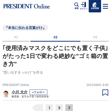
会員登録
検索
ログイン
『本当に伝わる言葉がけ』
#1
#2
#3
｢使用済みマスクをどこにでも置く子供｣
がたった1日で変わる絶妙な"ゴミ箱の置
き方"
"思い出すきっかけ"を作る
PRESIDENT Online
2021/09/01 9:00
小川 大介
+フォロー
教育家・見守る子育て研究所所長
1
2
3