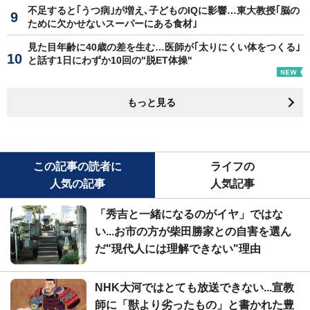
不足すると｢うつ病｣が増え､子どものIQに影響…東大教授｢脳の
ために欠かせないスーパーにある食材｣
見た目年齢に40歳の差を生む…医師が｢太りにくい体をつくる｣
と話す1日にわずか10回の"脱ET体操"
もっと見る
この記事の読者に
ライフの
人気の記事
人気記事
「秀吉と一緒になるのがイヤ」ではな
い...お市の方が柴田勝家との自害を選ん
だ"現代人には理解できない"理由
NHK大河ではとても放送できない...宣教
師に「獣より劣ったもの」と書かれた豊