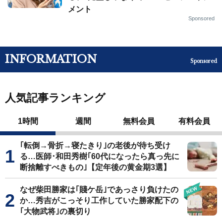
メント
Sponsored
INFORMATION
Sponsored
人気記事ランキング
1時間
週間
無料会員
有料会員
｢転倒→骨折→寝たきり｣の老後が待ち受け
る…医師･和田秀樹｢60代になったら真っ先に
断捨離すべきもの｣【定年後の黄金期3選】
なぜ柴田勝家は｢賤ケ岳｣であっさり負けたの
か…秀吉がこっそり工作していた勝家配下の
｢大物武将｣の裏切り