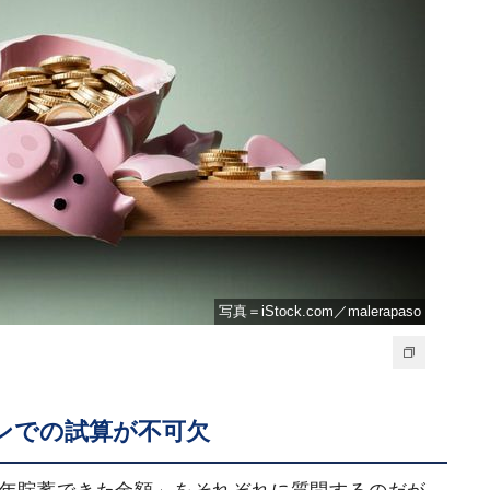
写真＝iStock.com／malerapaso
ンでの試算が不可欠