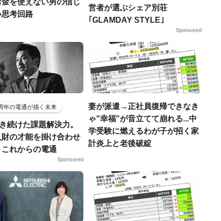
お金を使えない男の信じ
営者が選ぶシェア別荘
い思考回路
｢GLAMDAY STYLE｣
Sponsored
妻が派遣→正社員復帰できなき
5周年の電通が描く未来
ゃ"幸福"が音立てて崩れる...中
磨き続けた課題解決力。
学受験に燃えるわが子が招く家
人財の才能を掛け合わせ
計炎上と老後破綻
、これからの電通
Sponsored