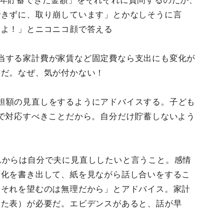
昨年貯蓄できた金額」をそれぞれに質問するのだが、
できずに、取り崩しています」とかなしそうに言
るよ！」とニコニコ顔で答える
当する家計費が家賃など固定費なら支出にも変化が
前だ。なぜ、気が付かない！
担額の見直しをするようにアドバイスする。子ども
で対応すべきことだから。自分だけ貯蓄しないよう
れからは自分で夫に見直ししたいと言うこと。感情
変化を書き出して、紙を見ながら話し合いをするこ
。それを望むのは無理だから」とアドバイス。家計
めた表）が必要だ。エビデンスがあると、話が早