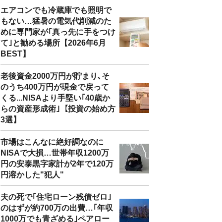
エアコンでも冷蔵庫でも照明で
もない…猛暑の電気代削減のた
めに専門家が｢真っ先に手をつけ
て｣と勧める場所【2026年6月
BEST】
老後資金2000万円が貯まり､そ
のうち400万円が現金で戻って
くる...NISAより手堅い｢40歳か
らの資産形成術｣【投資の始め方
3選】
市場はこんなに絶好調なのに
NISAで大損…世帯年収1200万
円の安泰黒字家計が2年で120万
円溶かした"犯人"
夫の死で｢住宅ローン残債ゼロ｣
のはずが約700万の出費…｢年収
1000万でも青ざめる｣ペアロー