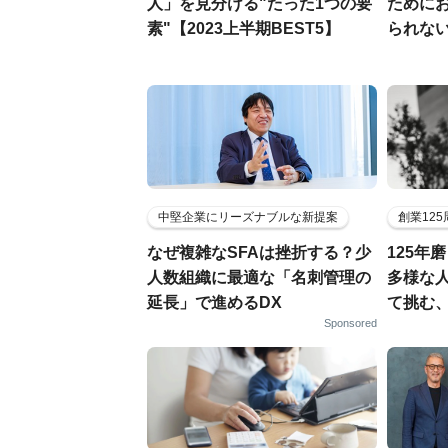
人」を見分ける"たった1つの要
ために
素"【2023上半期BEST5】
られな
中堅企業にリーズナブルな新提案
創業12
なぜ複雑なSFAは挫折する？少
125年
人数組織に最適な「名刺管理の
多様な
延長」で進めるDX
て挑む
Sponsored