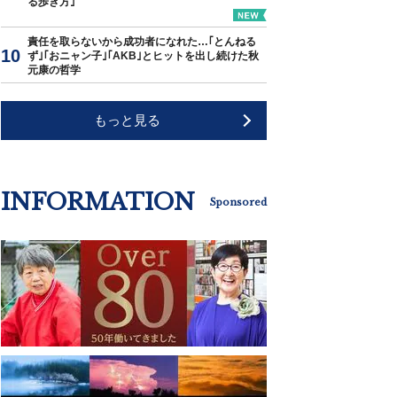
る歩き方｣
責任を取らないから成功者になれた…｢とんねる
ず｣｢おニャン子｣｢AKB｣とヒットを出し続けた秋
元康の哲学
もっと見る
INFORMATION
Sponsored