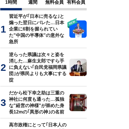
1時間
週間
無料会員
有料会員
習近平が｢日本に売るな｣と
煽った翌日にバレた…日本
企業に6割を握られてい
た"中国の半導体"の意外な
急所
逆らった県議は次々と姿を
消した…麻生太郎ですら手
に負えない｢自民党福岡県議
団｣が県民よりも大事にする
掟
だから松下幸之助は三重の
神社に何度も通った…孤独
な"経営の神様"が崇めた身
長12mの｢異形の神｣の名前
高市政権にとって｢日本人の