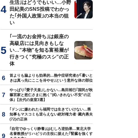
生活｣はどうでもいい…小野
田紀美のSNS投稿でわかっ
た｢外国人政策｣の本当の狙
い
｢一流のお金持ち｣は銀座の
高級店には見向きもしな
い…"本物"を知る富裕層が
行きつく"究極のスシ"の正
体
首よりも脇よりも効果的…熱中症研究者が｢暑いと
きは真っ先にここを冷やせ｣という意外な体の部位
やっぱり｢愛子天皇｣しかない…島田裕巳｢国民が秋
篠宮家と悠仁さまに抱く"拭いきれない不安"の正
体｣【次代の皇室3選】
｢ドン｣に嫌われたら福岡では生きていけない…県
知事もマスコミも逆らえない絶対権力者･藏内勇夫
(72)の正体
｢自宅でゆっくり静養｣はむしろ逆効果…東北大学
名誉教授がリハビリの主役に据えた｢腎臓を強くす