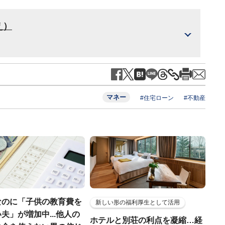
え）
マネー
#住宅ローン
#不動産
なのに「子供の教育費を
新しい形の福利厚生として活用
夫」が増加中...他人の
ホテルと別荘の利点を凝縮…経