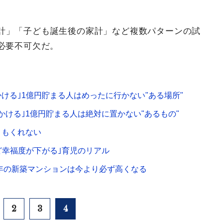
計」「子ども誕生後の家計」など複数パターンの試
必要不可欠だ。
ける｣1億円貯まる人はめったに行かない"ある場所"
ける｣1億円貯まる人は絶対に置かない"あるもの"
目もくれない
ど幸福度が下がる｣育児のリアル
5年の新築マンションは今より必ず高くなる
2
3
4