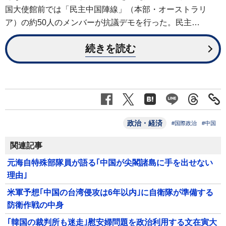
国大使館前では「民主中国陣線」（本部・オーストラリ
ア）の約50人のメンバーが抗議デモを行った。民主…
続きを読む
政治・経済
#国際政治
#中国
関連記事
元海自特殊部隊員が語る｢中国が尖閣諸島に手を出せない
理由｣
米軍予想｢中国の台湾侵攻は6年以内｣に自衛隊が準備する
防衛作戦の中身
｢韓国の裁判所も迷走｣慰安婦問題を政治利用する文在寅大