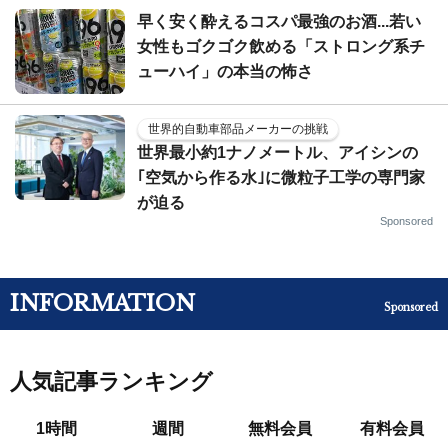
早く安く酔えるコスパ最強のお酒...若い
女性もゴクゴク飲める「ストロング系チ
ューハイ」の本当の怖さ
世界的自動車部品メーカーの挑戦
世界最小約1ナノメートル、アイシンの
｢空気から作る水｣に微粒子工学の専門家
が迫る
Sponsored
INFORMATION
Sponsored
人気記事ランキング
1時間
週間
無料会員
有料会員