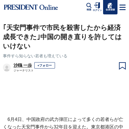
会員登録
検索
ログイン
｢天安門事件で市民を殺害したから経済
成長できた｣中国の開き直りを許しては
いけない
事件すら知らない若者も増えている
沙鴎 一歩
+フォロー
ジャーナリスト
6月4日、中国政府の武力弾圧によって多くの若者らが亡
くなった天安門事件から32年目を迎えた。東京都港区の中