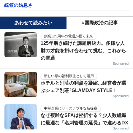
統領の姑息さ
あわせて読みたい
#国際政治の記事
創業125周年の電通が描く未来
125年磨き続けた課題解決力。多様な人
財の才能を掛け合わせて挑む、これから
の電通
Sponsored
新しい形の福利厚生として活用
ホテルと別荘の利点を凝縮…経営者が選
ぶシェア別荘｢GLAMDAY STYLE｣
Sponsored
中堅企業にリーズナブルな新提案
なぜ複雑なSFAは挫折する？少人数組織
に最適な「名刺管理の延長」で進めるDX
Sponsored