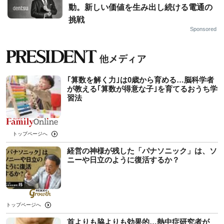
動。新しい価値を生み出し続ける電通の
挑戦
Sponsored
｢算数を解く力｣は0歳から育める…脳科学者
が教える｢算数が得意な子｣を育てるおうち学
習法
トップページへ
経営の神様が残した「パナソニック」は、ソ
ニーや日立のように復活するか？
トップページへ
首よりも脇よりも効果的…熱中症研究者が