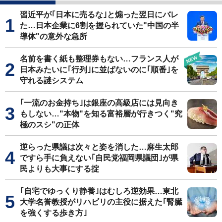
習近平が｢日本に売るな｣と煽った翌日にバレ
た…日本企業に6割を握られていた"中国の半
導体"の意外な急所
名前を書く紙も整理券もない…フランス人が
日本みたいに｢行列｣に並ばないのに｢順番｣を
守れる謎システム
｢一流のお金持ち｣は銀座の高級店には見向き
もしない…"本物"を知る富裕層が行きつく"究
極のスシ"の正体
逆らった県議は次々と姿を消した…麻生太郎
ですら手に負えない｢自民党福岡県議団｣が県
民よりも大事にする掟
｢自宅でゆっくり静養｣はむしろ逆効果…東北
大学名誉教授がリハビリの主役に据えた｢腎臓
を強くする歩き方｣