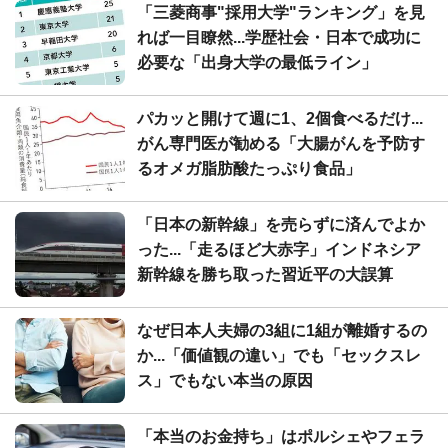
「三菱商事"採用大学"ランキング」を見
れば一目瞭然...学歴社会・日本で成功に
必要な「出身大学の最低ライン」
パカッと開けて週に1、2個食べるだけ...
がん専門医が勧める「大腸がんを予防す
るオメガ脂肪酸たっぷり食品」
「日本の新幹線」を売らずに済んでよか
った...「走るほど大赤字」インドネシア
新幹線を勝ち取った習近平の大誤算
なぜ日本人夫婦の3組に1組が離婚するの
か...「価値観の違い」でも「セックスレ
ス」でもない本当の原因
「本当のお金持ち」はポルシェやフェラ