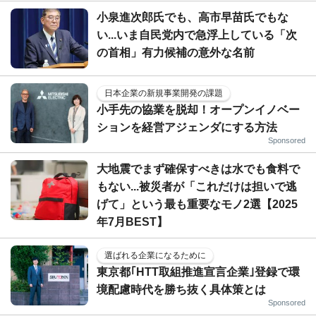
小泉進次郎氏でも、高市早苗氏でもな
い...いま自民党内で急浮上している「次
の首相」有力候補の意外な名前
日本企業の新規事業開発の課題
小手先の協業を脱却！オープンイノベー
ションを経営アジェンダにする方法
Sponsored
大地震でまず確保すべきは水でも食料で
もない...被災者が「これだけは担いで逃
げて」という最も重要なモノ2選【2025
年7月BEST】
選ばれる企業になるために
東京都｢HTT取組推進宣言企業｣登録で環
境配慮時代を勝ち抜く具体策とは
Sponsored