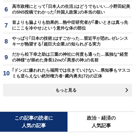
高市政権にとって｢日本人の生活｣はどうでもいい…小野田紀美
のSNS投稿でわかった｢外国人政策｣の本当の狙い
首よりも脇よりも効果的…熱中症研究者が｢暑いときは真っ先
にここを冷やせ｣という意外な体の部位
やっぱり｢日本の技術｣はすごかった…習近平が恐れ､ゼレンス
キーが熱望する｢超巨大企業｣の知られざる実力
だから松下幸之助は三重の神社に何度も通った…孤独な"経営
の神様"が崇めた身長12mの｢異形の神｣の名前
｢ドン｣に嫌われたら福岡では生きていけない…県知事もマスコ
ミも逆らえない絶対権力者･藏内勇夫(72)の正体
もっと見る
この記事の読者に
政治・経済の
人気の記事
人気記事