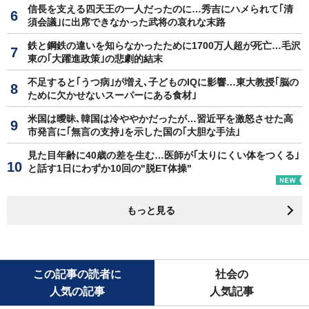
信長を支える四天王の一人だったのに…秀吉にハメられて｢清
須会議｣に出席できなかった武将の哀れな末路
鉄と鋼鉄の違いを知らなかったために1700万人超が死亡…毛沢
東の｢大躍進政策｣の悲劇的結末
不足すると｢うつ病｣が増え､子どものIQに影響…東大教授｢脳の
ために欠かせないスーパーにある食材｣
米国は曖昧､韓国は冷ややかだったが…習近平を激怒させた高
市発言に｢無言の支持｣を示した国の｢大胆な手法｣
見た目年齢に40歳の差を生む…医師が｢太りにくい体をつくる｣
と話す1日にわずか10回の"脱ET体操"
もっと見る
この記事の読者に
社会の
人気の記事
人気記事