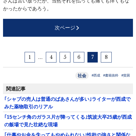
さんは言い放ったが、当然それを払っても痛くも痒くもな
かったからであろう。
次ページ
1
4
5
6
7
8
…
社会
#西成
#書籍抜粋
#貧困
関連記事
｢シャブの売人は普通のばあさんが多い｣ライターが西成で
みた薬物取引のリアル
｢15センチ角のガラス片が降ってくる｣筑波大卒25歳が西成
の飯場で見た壮絶な現場
｢仕事やお金を失ってもやめられない｣性欲の強さと関係な