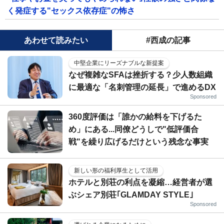
く発症する"セックス依存症"の怖さ
あわせて読みたい
#西成の記事
中堅企業にリーズナブルな新提案
なぜ複雑なSFAは挫折する？少人数組織
に最適な「名刺管理の延長」で進めるDX
Sponsored
360度評価は「誰かの給料を下げるた
め」にある...同僚どうしで"低評価合
戦"を繰り広げるだけという残念な事実
新しい形の福利厚生として活用
ホテルと別荘の利点を凝縮…経営者が選
ぶシェア別荘｢GLAMDAY STYLE｣
Sponsored