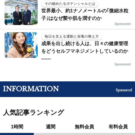
その秘めたるポテンシャルとは
世界最小、約1ナノメートルの｢微細水粒
子｣はなぜ髪や肌を潤すのか
Sponsored
毎日を支える運動と栄養の整え方
成果を出し続ける人は、日々の健康管理
をどうセルフマネジメントしているのか
——
Sponsored
INFORMATION
Sponsored
人気記事ランキング
1時間
週間
無料会員
有料会員