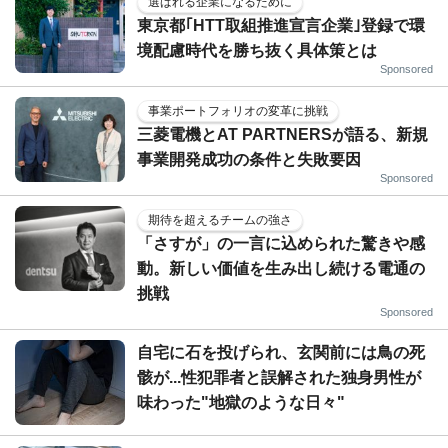
選ばれる企業になるために
東京都｢HTT取組推進宣言企業｣登録で環
境配慮時代を勝ち抜く具体策とは
Sponsored
事業ポートフォリオの変革に挑戦
三菱電機とAT PARTNERSが語る、新規
事業開発成功の条件と失敗要因
Sponsored
期待を超えるチームの強さ
「さすが」の一言に込められた驚きや感
動。新しい価値を生み出し続ける電通の
挑戦
Sponsored
自宅に石を投げられ、玄関前には鳥の死
骸が...性犯罪者と誤解された独身男性が
味わった"地獄のような日々"