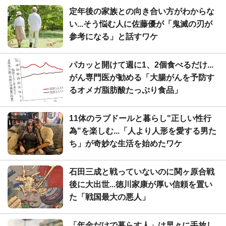
定年後の家族との向き合い方がわからな
い...そう悩む人に佐藤優が「鬼滅の刃が
参考になる」と話すワケ
パカッと開けて週に1、2個食べるだけ...
がん専門医が勧める「大腸がんを予防す
るオメガ脂肪酸たっぷり食品」
11体のラブドールと暮らし"正しい性行
為"を楽しむ...「人より人形を愛する男た
ち」が奇妙な生活を始めたワケ
石田三成と戦っていないのに関ヶ原合戦
後に大出世...徳川家康が厚い信頼を置い
た「戦国最大の悪人」
「年金だけで暮らす人」は早々に手放し