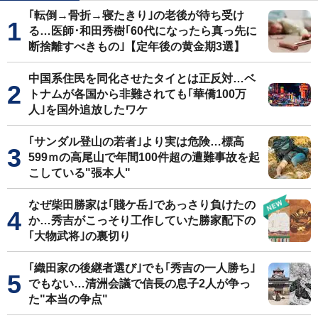
｢転倒→骨折→寝たきり｣の老後が待ち受け
る…医師･和田秀樹｢60代になったら真っ先に
断捨離すべきもの｣【定年後の黄金期3選】
中国系住民を同化させたタイとは正反対…ベ
トナムが各国から非難されても｢華僑100万
人｣を国外追放したワケ
｢サンダル登山の若者｣より実は危険…標高
599ｍの高尾山で年間100件超の遭難事故を起
こしている"張本人"
なぜ柴田勝家は｢賤ケ岳｣であっさり負けたの
か…秀吉がこっそり工作していた勝家配下の
｢大物武将｣の裏切り
｢織田家の後継者選び｣でも｢秀吉の一人勝ち｣
でもない…清洲会議で信長の息子2人が争っ
た"本当の争点"