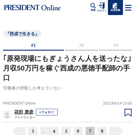
会員登録
検索
ログイン
『西成で生きる』
#1
#2
#3
｢原発現場にもぎょうさん人を送ったな｣
月収50万円を稼ぐ西成の悪徳手配師の手
口
労働者の搾取しか考えていない
PRESIDENT Online
2021/04/14 15:00
花田 庚彦
+フォロー
フリーライター
1
4
5
6
7
8
…