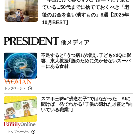
ている...50代までに捨てておくべき「老
後のお金を食い潰すもの」8選【2025年
10月BEST】
不足すると｢うつ病｣が増え､子どものIQに影
響…東大教授｢脳のために欠かせないスーパ
ーにある食材｣
トップページへ
スマホ三昧="残念な子"ではなかった…AIに
聞けば一発でわかる｢子供の隠れた才能と"向
いている職業"｣
トップページへ