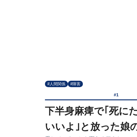
#人間関係
#障害
#1
下半身麻痺で｢死にた
いいよ｣と放った娘