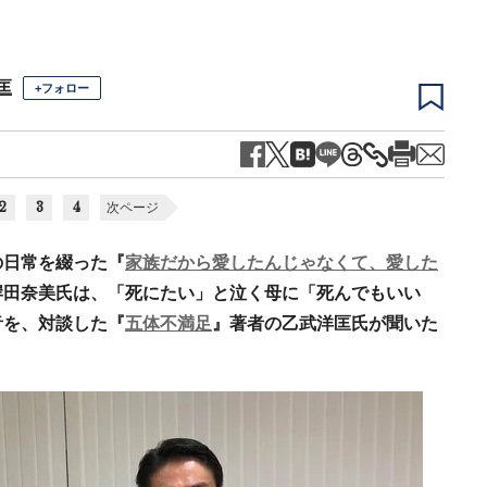
匡
+フォロー
2
3
4
次ページ
の日常を綴った『
家族だから愛したんじゃなくて、愛した
岸田奈美氏は、「死にたい」と泣く母に「死んでもいい
音を、対談した『
五体不満足
』著者の乙武洋匡氏が聞いた