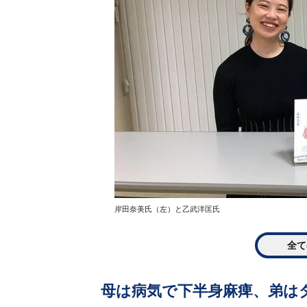
岸田奈美氏（左）と乙武洋匡氏
全て
母は病気で下半身麻痺、弟は