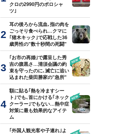
クロの2990円のポロシャ
ツ｣
耳の後ろから流血､指の肉を
ごっそり食べられ…クマに
｢猪木キック｣で応戦した36
歳男性の"数十秒間の死闘"
｢お市の再婚｣で露呈した秀
吉の腹黒さ…清須会議の約
束を守ったのに､滅亡に追い
込まれた柴田勝家の"急所"
額に貼る｢熱を冷ますシー
ト｣でも､首にかける｢ネック
クーラー｣でもない…熱中症
対策に最も効果的なアイテ
ム
｢外国人観光客や子連れ｣よ