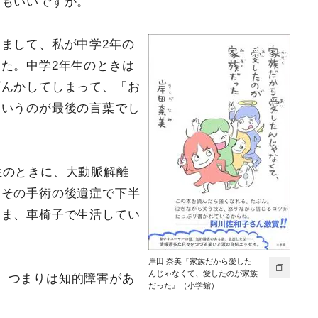
てもいいですか。
まして、私が中学2年の
た。中学2年生のときは
げんかしてしまって、「お
というのが最後の言葉でし
生のときに、大動脈解離
、その手術の後遺症で下半
いま、車椅子で生活してい
岸田 奈美『家族だから愛した
んじゃなくて、愛したのが家族
、つまりは知的障害があ
だった』（小学館）