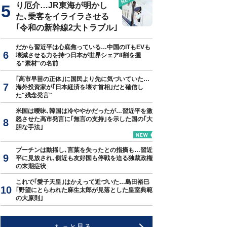
り厄介…JR東海が明かし
た､乗客をイライラさせる
｢令和の新幹線2大トラブル｣
だから習近平は心底焦っている…中国のITもEVも
壊滅させる力を持つ日本が世界シェア8割を握
る"素材"の名前
｢高市早苗の正体｣に国民より先に気づいていた…
海外投資家が｢日本経済を壊す首相｣だと確信し
た"残念発言"
米国は曖昧､韓国は冷ややかだったが…習近平を激
怒させた高市発言に｢無言の支持｣を示した国の｢大
胆な手法｣
プーチンは動揺し､言葉を失ったとの指摘も…習近
平に見放され､側近も友好国も停戦を迫る独裁政権
の末期症状
これで｢愛子天皇｣はかえって近づいた…島田裕巳
｢野望にとらわれた麻生太郎が見落とした皇室典範
の大原則｣
もっと見る