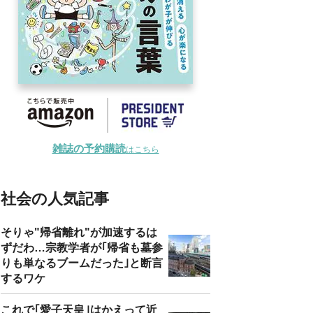
雑誌の予約購読
はこちら
社会の人気記事
そりゃ"帰省離れ"が加速するは
ずだわ…宗教学者が｢帰省も墓参
りも単なるブームだった｣と断言
するワケ
これで｢愛子天皇｣はかえって近