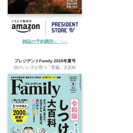
雑誌の予約購読
はこちら
プレジデントFamily 2026年夏号
頭のいい子が育つ「育脳」大百科