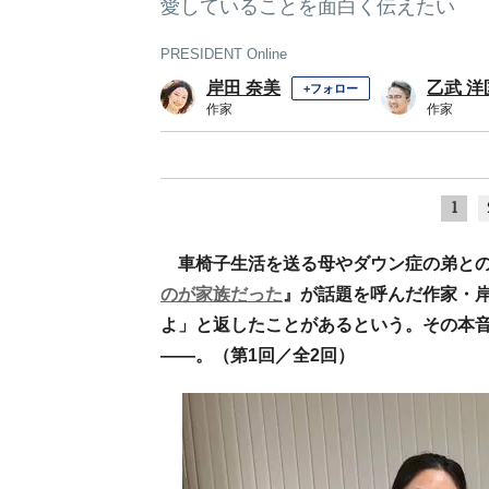
愛していることを面白く伝えたい
PRESIDENT Online
岸田 奈美
乙武 洋
+フォロー
作家
作家
1
車椅子生活を送る母やダウン症の弟と
のが家族だった
』が話題を呼んだ作家・
よ」と返したことがあるという。その本
——。（第1回／全2回）