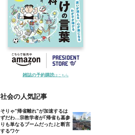
雑誌の予約購読
はこちら
社会の人気記事
そりゃ"帰省離れ"が加速するは
ずだわ…宗教学者が｢帰省も墓参
りも単なるブームだった｣と断言
するワケ