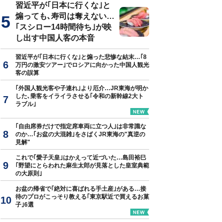
習近平が｢日本に行くな｣と
煽っても､寿司は奪えない…
｢スシロー14時間待ち｣が映
し出す中国人客の本音
習近平が｢日本に行くな｣と煽った悲惨な結末…｢8
万円の激安ツアー｣でロシアに向かった中国人観光
客の誤算
｢外国人観光客や子連れ｣より厄介…JR東海が明か
した､乗客をイライラさせる｢令和の新幹線2大ト
ラブル｣
｢自由席券だけで指定席車両に立つ人｣は非常識な
のか…｢お盆の大混雑｣をさばくJR東海の"真逆の
見解"
これで｢愛子天皇｣はかえって近づいた…島田裕巳
｢野望にとらわれた麻生太郎が見落とした皇室典範
の大原則｣
お盆の帰省で｢絶対に喜ばれる手土産｣がある…接
待のプロがこっそり教える｢東京駅近で買えるお菓
子｣6選