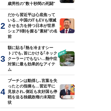
歳男性の"数十秒間の死闘"
だから習近平は心底焦って
いる…中国のITもEVも壊滅
させる力を持つ日本が世界
シェア8割を握る"素材"の名
前
額に貼る｢熱を冷ますシー
ト｣でも､首にかける｢ネック
クーラー｣でもない…熱中症
対策に最も効果的なアイテ
ム
プーチンは動揺し､言葉を失
ったとの指摘も…習近平に
見放され､側近も友好国も停
戦を迫る独裁政権の末期症
状