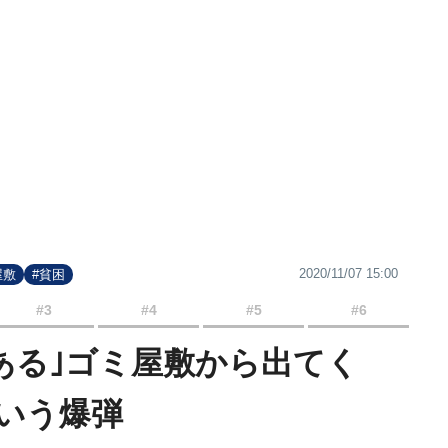
2020/11/07 15:00
屋敷
#貧困
#3
#4
#5
#6
はある｣ゴミ屋敷から出てく
という爆弾