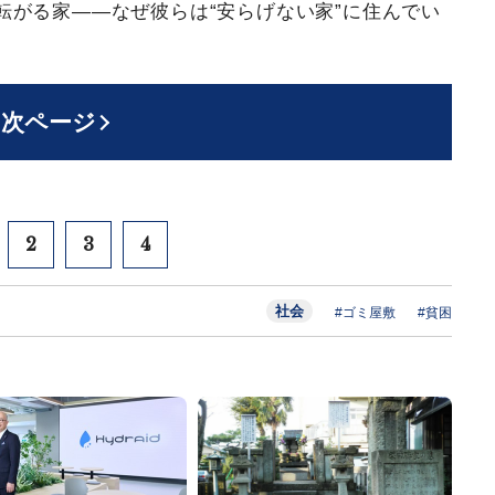
転がる家――なぜ彼らは“安らげない家”に住んでい
次ページ
2
3
4
社会
#ゴミ屋敷
#貧困