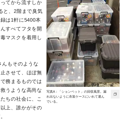
戻ってから流すしか
ると、2階まで臭気
は1軒に5400本
ろんすべてフタを開
防毒マスクを着用し
さんもそのような
停止させて、ほぼ無
覚で務まるものでは
を救うような高尚な
写真A：「ションペット」の回収風景。漏
れ出ないように衣装ケースにいれて運ん
私たちの社会に、こ
でいる。
る以上、誰かがその
だ。