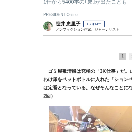
1軒から5400本の｢尿｣が出たことも
PRESIDENT Online
笹井 恵里子
+フォロー
ノンフィクション作家、ジャーナリスト
1
ゴミ屋敷清掃は究極の「3K仕事」だ。
わけ尿をペットボトルに入れた「ション
は定番となっている。なぜそんなことに
2回）