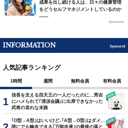
成果を出し続ける人は、日々の健康管理
をどうセルフマネジメントしているのか
——
Sponsored
INFORMATION
Sponsored
人気記事ランキング
1時間
週間
無料会員
有料会員
信長を支える四天王の一人だったのに…秀吉
にハメられて｢清須会議｣に出席できなかった
武将の哀れな末路
｢O型→A型｣はいいけど､｢A型→O型｣はダメ…
誰にでも輸血できる｢万能血液｣の最後の落と