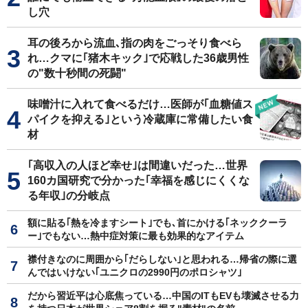
し穴
耳の後ろから流血､指の肉をごっそり食べら
れ…クマに｢猪木キック｣で応戦した36歳男性
の"数十秒間の死闘"
味噌汁に入れて食べるだけ…医師が｢血糖値ス
パイクを抑える｣という冷蔵庫に常備したい食
材
｢高収入の人ほど幸せ｣は間違いだった…世界
160カ国研究で分かった｢幸福を感じにくくな
る年収｣の分岐点
額に貼る｢熱を冷ますシート｣でも､首にかける｢ネッククーラ
ー｣でもない…熱中症対策に最も効果的なアイテム
襟付きなのに周囲から｢だらしない｣と思われる…帰省の際に選
んではいけない｢ユニクロの2990円のポロシャツ｣
だから習近平は心底焦っている…中国のITもEVも壊滅させる力