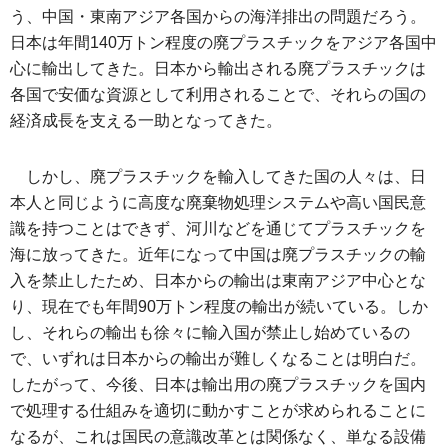
う、中国・東南アジア各国からの海洋排出の問題だろう。
日本は年間140万トン程度の廃プラスチックをアジア各国中
心に輸出してきた。日本から輸出される廃プラスチックは
各国で安価な資源として利用されることで、それらの国の
経済成長を支える一助となってきた。
しかし、廃プラスチックを輸入してきた国の人々は、日
本人と同じように高度な廃棄物処理システムや高い国民意
識を持つことはできず、河川などを通じてプラスチックを
海に放ってきた。近年になって中国は廃プラスチックの輸
入を禁止したため、日本からの輸出は東南アジア中心とな
り、現在でも年間90万トン程度の輸出が続いている。しか
し、それらの輸出も徐々に輸入国が禁止し始めているの
で、いずれは日本からの輸出が難しくなることは明白だ。
したがって、今後、日本は輸出用の廃プラスチックを国内
で処理する仕組みを適切に動かすことが求められることに
なるが、これは国民の意識改革とは関係なく、単なる設備