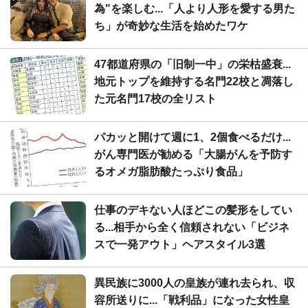
為"を楽しむ...「人より人形を愛する男た
ち」が奇妙な生活を始めたワケ
47都道府県の「旧制一中」の栄枯盛衰...
地元トップを維持する名門22校と凋落し
た元名門17校の全リスト
パカッと開けて週に1、2個食べるだけ...
がん専門医が勧める「大腸がんを予防す
るオメガ脂肪酸たっぷり食品」
仕事のデキない人ほどこの髪形をしてい
る...相手から全く信頼されない「ビジネ
スで一発アウト」ヘアスタイル3選
異民族に3000人の皇族が連れ去られ、収
容所送りに...「戦利品」になった女性皇