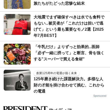
族たちがたどった悲惨な結末
大地震でまず確保すべきは水でも食料で
もない...被災者が「これだけは担いで逃
げて」という最も重要なモノ2選【2025
年7月BEST】
「牛乳だけ」よりずっと効果的...医師
「必ず一緒に摂って」と断言、骨を強く
する"スーパーで買える食材"
創業125周年の電通が描く未来
125年磨き続けた課題解決力。多様な人
財の才能を掛け合わせて挑む、これから
の電通
Sponsored