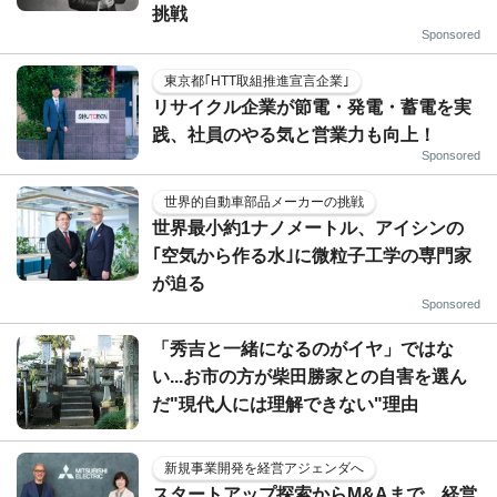
挑戦
Sponsored
東京都｢HTT取組推進宣言企業｣
リサイクル企業が節電・発電・蓄電を実
践、社員のやる気と営業力も向上！
Sponsored
世界的自動車部品メーカーの挑戦
世界最小約1ナノメートル、アイシンの
｢空気から作る水｣に微粒子工学の専門家
が迫る
Sponsored
「秀吉と一緒になるのがイヤ」ではな
い...お市の方が柴田勝家との自害を選ん
だ"現代人には理解できない"理由
新規事業開発を経営アジェンダへ
スタートアップ探索からM&Aまで、経営