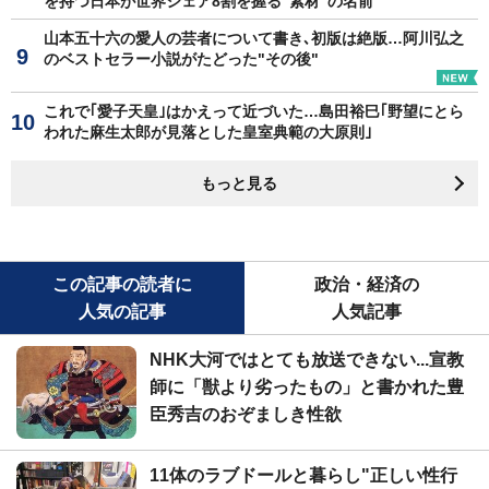
を持つ日本が世界シェア8割を握る"素材"の名前
山本五十六の愛人の芸者について書き､初版は絶版…阿川弘之
のベストセラー小説がたどった"その後"
これで｢愛子天皇｣はかえって近づいた…島田裕巳｢野望にとら
われた麻生太郎が見落とした皇室典範の大原則｣
もっと見る
この記事の読者に
政治・経済の
人気の記事
人気記事
NHK大河ではとても放送できない...宣教
師に「獣より劣ったもの」と書かれた豊
臣秀吉のおぞましき性欲
11体のラブドールと暮らし"正しい性行