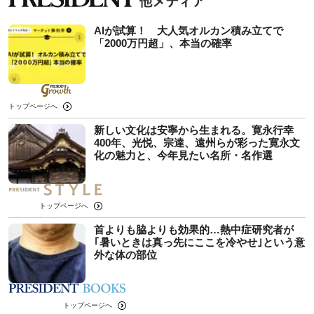
AIが試算！ 大人気オルカン積み立てで
「2000万円超」、本当の確率
トップページへ
新しい文化は安寧から生まれる。寛永行幸
400年、光悦、宗達、遠州らが彩った寛永文
化の魅力と、今年見たい名所・名作選
トップページへ
首よりも脇よりも効果的…熱中症研究者が
｢暑いときは真っ先にここを冷やせ｣という意
外な体の部位
トップページへ