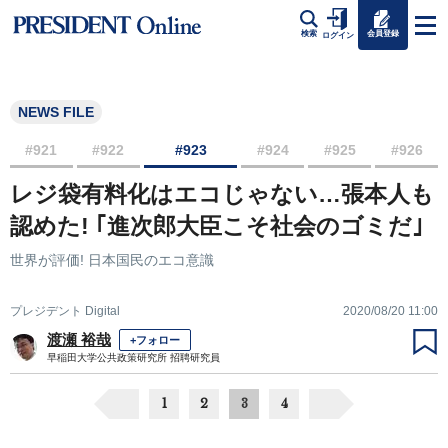
会員登録
検索
ログイン
NEWS FILE
#921
#922
#923
#924
#925
#926
レジ袋有料化はエコじゃない…張本人も
認めた! ｢進次郎大臣こそ社会のゴミだ｣
世界が評価! 日本国民のエコ意識
プレジデント Digital
2020/08/20 11:00
渡瀬 裕哉
+フォロー
早稲田大学公共政策研究所 招聘研究員
1
2
3
4