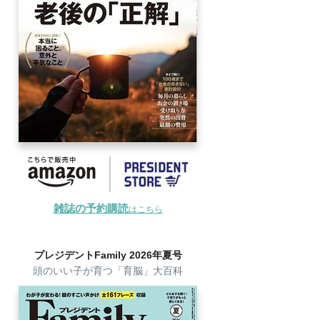
雑誌の予約購読
はこちら
プレジデントFamily 2026年夏号
頭のいい子が育つ「育脳」大百科