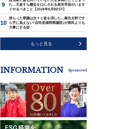
政治家に最も向いていない人を首相にしてしまっ
た…天皇すら懸念を口にされる高市早苗がいます
ぐやるべきこと【2026年6月BEST】
逆らった県議は次々と姿を消した…麻生太郎です
ら手に負えない｢自民党福岡県議団｣が県民よりも
大事にする掟
もっと見る
INFORMATION
Sponsored