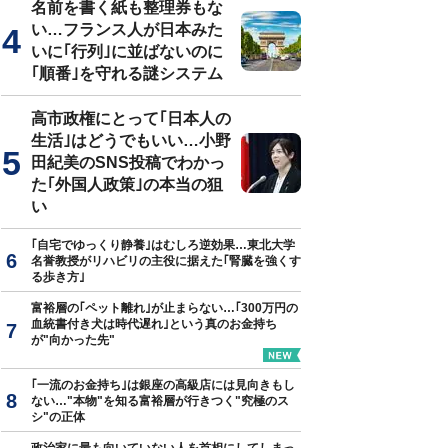
名前を書く紙も整理券もな
い…フランス人が日本みた
いに｢行列｣に並ばないのに
｢順番｣を守れる謎システム
高市政権にとって｢日本人の
生活｣はどうでもいい…小野
田紀美のSNS投稿でわかっ
た｢外国人政策｣の本当の狙
い
｢自宅でゆっくり静養｣はむしろ逆効果…東北大学
名誉教授がリハビリの主役に据えた｢腎臓を強くす
る歩き方｣
富裕層の｢ペット離れ｣が止まらない…｢300万円の
血統書付き犬は時代遅れ｣という真のお金持ち
が"向かった先"
｢一流のお金持ち｣は銀座の高級店には見向きもし
ない…"本物"を知る富裕層が行きつく"究極のス
シ"の正体