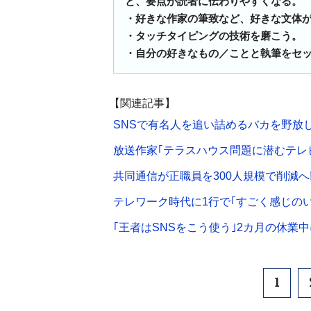
と、要点が読者に伝わりやすくなる。
・好きな作家の筆致など、好きな文体
・タッチタイピングの技術を磨こう。
・自分の好きなもの／ことと執筆をセ
【関連記事】
SNSで有名人を追い詰めるバカを野放
放送作家｢テラスハウス問題に潜むテレ
共同通信が正職員を300人規模で削減へ
テレワーク時代に1行で｢すごく感じの
｢王者はSNSをこう使う｣2カ月の休業
1