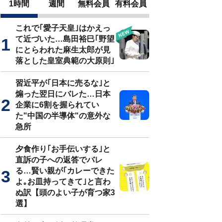
1時間
週間
無料会員
有料会員
これで｢愛子天皇｣はかえっ
て近づいた…島田裕巳｢野望
にとらわれた麻生太郎が見
落とした皇室典範の大原則｣
習近平が｢日本に売るな｣と
煽った翌日にバレた…日本
企業に6割を握られてい
た"中国の半導体"の意外な
急所
夕食作り｢お手伝いする｣と
直訴の子への返答でバレ
る…賢い親が｢カレーできた
よ｡お皿持ってきて｣と言わ
ぬ訳【頭のよい子が育つ家3
選】