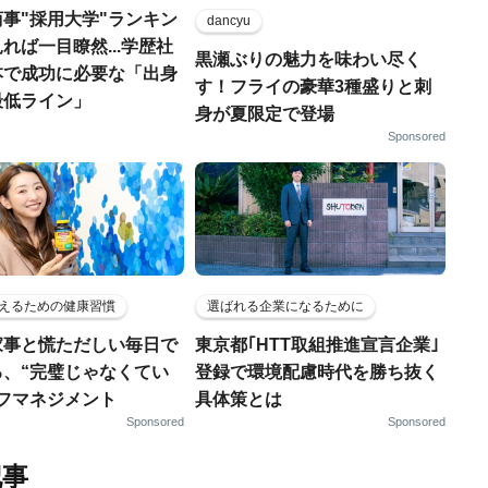
事"採用大学"ランキン
dancyu
れば一目瞭然...学歴社
黒瀬ぶりの魅力を味わい尽く
本で成功に必要な「出身
す！フライの豪華3種盛りと刺
最低ライン」
身が夏限定で登場
Sponsored
えるための健康習慣
選ばれる企業になるために
家事と慌ただしい毎日で
東京都｢HTT取組推進宣言企業｣
る、“完璧じゃなくてい
登録で環境配慮時代を勝ち抜く
ルフマネジメント
具体策とは
Sponsored
Sponsored
記事