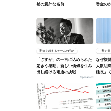
補の意外な名前
番金の
期待を超えるチームの強さ
中堅企業
「さすが」の一言に込められた
なぜ複雑
驚きや感動。新しい価値を生み
人数組
出し続ける電通の挑戦
延長」で
Sponsored