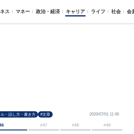
ネス
マネー
政治・経済
キャリア
ライフ
社会
会
2020/07/01 11:00
キル・話し方・書き方
#文章
46
#47
#48
#49