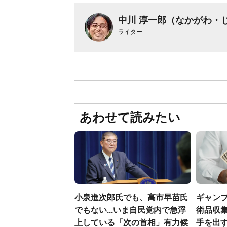
中川 淳一郎（なかがわ・
ライター
あわせて読みたい
小泉進次郎氏でも、高市早苗氏
ギャン
でもない...いま自民党内で急浮
術品収集
上している「次の首相」有力候
手を出