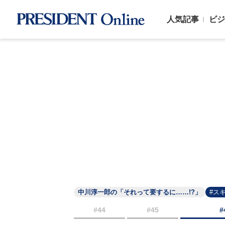
人気記事
ビジ
中川淳一郎の「それって要するに……!?」
#ス
#44
#45
#