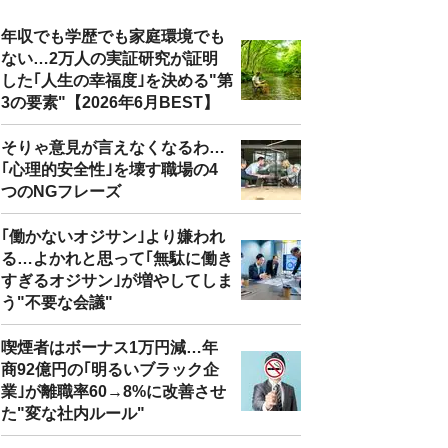
年収でも学歴でも家庭環境でも
ない…2万人の実証研究が証明
した｢人生の幸福度｣を決める"第
3の要素"【2026年6月BEST】
そりゃ意見が言えなくなるわ…
｢心理的安全性｣を壊す職場の4
つのNGフレーズ
｢働かないオジサン｣より嫌われ
る…よかれと思って｢無駄に働き
すぎるオジサン｣が増やしてしま
う"不要な会議"
喫煙者はボーナス1万円減…年
商92億円の｢明るいブラック企
業｣が離職率60→8%に改善させ
た"変な社内ルール"