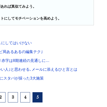
があれば真似てみよう。
ットにしてモチベーションを高めよう。
しにしてはいけない
ビ局あるあるの編集テク｣
! 赤字は8期連続の見通しに…
いい人｣と思わせる､メールに添えるひと言とは
中にスタバが採った3大施策
2
3
4
5