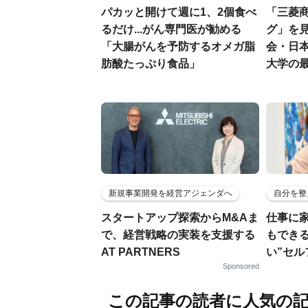
パカッと開けて週に1、2個食べ
「三菱商
るだけ...がん専門医が勧める
グ」を見
「大腸がんを予防するオメガ脂
会・日
肪酸たっぷり食品」
大学の
新規事業開発を経営アジェンダへ
自分を整
スタートアップ探索からM&Aま
仕事に
で、経営戦略の実装を支援する
もでき
AT PARTNERS
い”セ
Sponsored
この記事の読者に人気の