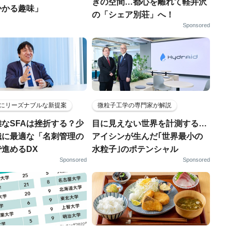
ぎの空間…都心を離れて軽井沢
かかる趣味」
の「シェア別荘」へ！
Sponsored
にリーズナブルな新提案
微粒子工学の専門家が解説
なSFAは挫折する？少
目に見えない世界を計測する…
織に最適な「名刺管理の
アイシンが生んだ｢世界最小の
進めるDX
水粒子｣のポテンシャル
Sponsored
Sponsored