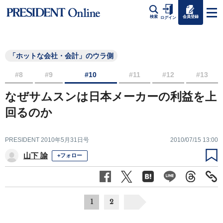
会員登録
検索
ログイン
「ホットな会社・会計」のウラ側
#8
#9
#10
#11
#12
#13
なぜサムスンは日本メーカーの利益を上
回るのか
PRESIDENT 2010年5月31日号
2010/07/15 13:00
山下 諭
+フォロー
1
2