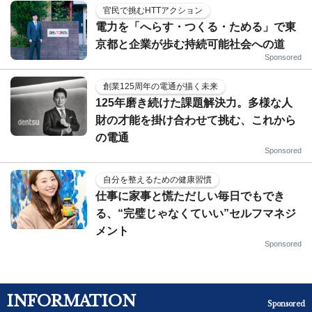
官民で挑むHTTアクション
電力を「へらす・つくる・ためる」で東
京都と企業が歩む持続可能社会への道
Sponsored
創業125周年の電通が描く未来
125年磨き続けた課題解決力。多様な人
財の才能を掛け合わせて挑む、これから
の電通
Sponsored
自分を整えるための健康習慣
仕事に家事と慌ただしい毎日でもでき
る、“完璧じゃなくていい”セルフマネジ
メント
Sponsored
INFORMATION
Sponsored