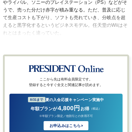
やライバル、ソニーのプレイステーション（PS）などがそ
うで、売った分だけ赤字が積み重なる。ただ、普及に応じ
て生産コストも下がり、ソフトも売れていき、分岐点を超
えると黒字化するというビジネスモデル。任天堂のWiiはそ
れとはまったく違っていた。
ここから先は有料会員限定です。
登録すると今すぐ全文と関連記事が読めます。
夏の入会応援キャンペーン実施中
8/31まで
4,800円
年額プランが
お得
（税込）
※年額プラン限定／他割引との併用不可
お申込みはこちら