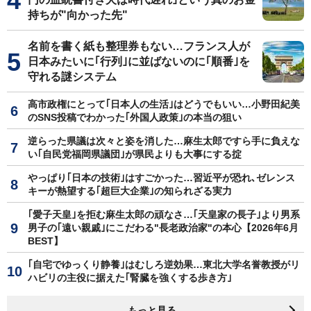
持ちが"向かった先"
名前を書く紙も整理券もない…フランス人が
日本みたいに｢行列｣に並ばないのに｢順番｣を
守れる謎システム
高市政権にとって｢日本人の生活｣はどうでもいい…小野田紀美
のSNS投稿でわかった｢外国人政策｣の本当の狙い
逆らった県議は次々と姿を消した…麻生太郎ですら手に負えな
い｢自民党福岡県議団｣が県民よりも大事にする掟
やっぱり｢日本の技術｣はすごかった…習近平が恐れ､ゼレンス
キーが熱望する｢超巨大企業｣の知られざる実力
｢愛子天皇｣を拒む麻生太郎の頑なさ…｢天皇家の長子｣より男系
男子の｢遠い親戚｣にこだわる"長老政治家"の本心【2026年6月
BEST】
｢自宅でゆっくり静養｣はむしろ逆効果…東北大学名誉教授がリ
ハビリの主役に据えた｢腎臓を強くする歩き方｣
もっと見る