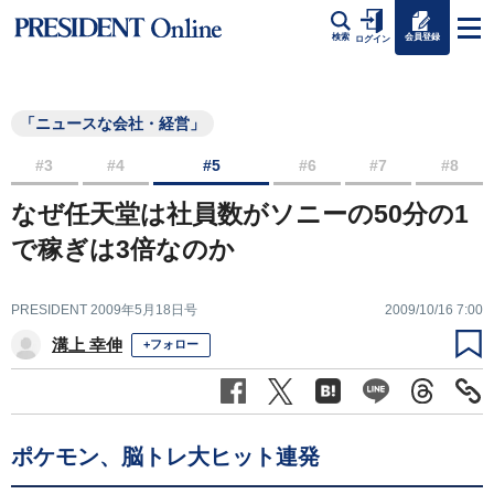
会員登録
検索
ログイン
「ニュースな会社・経営」
#3
#4
#5
#6
#7
#8
なぜ任天堂は社員数がソニーの50分の1
で稼ぎは3倍なのか
PRESIDENT 2009年5月18日号
2009/10/16 7:00
溝上 幸伸
+フォロー
ポケモン、脳トレ大ヒット連発