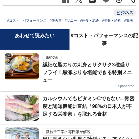
ビジネス
#コスト・パフォーマンス
#任天堂
#ソニー
#外食・流通
#年収・給料
#電機
あわせて読みたい
#コスト・パフォーマンスの記
事
dancyu
繊細な脂のりの刺身とサクサク3種盛り
フライ！黒瀬ぶりを堪能できる特別メニ
ュー
Sponsored
カルシウムでもビタミンCでもない...骨密
度と認知機能に直結「98%の日本人が不
足する栄養素」を取れる食材
微粒子工学の専門家が解説