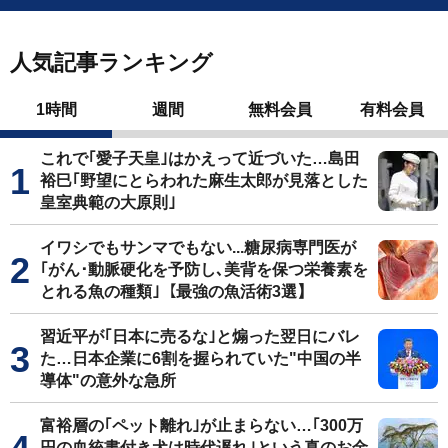
人気記事ランキング
1時間
週間
無料会員
有料会員
これで｢愛子天皇｣はかえって近づいた…島田
裕巳｢野望にとらわれた麻生太郎が見落とした
皇室典範の大原則｣
イワシでもサンマでもない...糖尿病専門医が
｢がん･動脈硬化を予防し､美背を保つ栄養素を
とれる魚の種類｣【最強の魚活術3選】
習近平が｢日本に売るな｣と煽った翌日にバレ
た…日本企業に6割を握られていた"中国の半
導体"の意外な急所
富裕層の｢ペット離れ｣が止まらない…｢300万
円の血統書付き犬は時代遅れ｣という真のお金