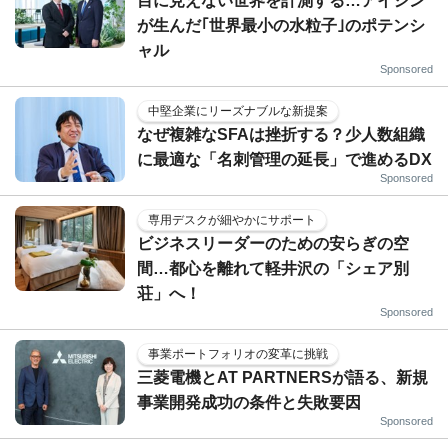
目に見えない世界を計測する…アイシン
が生んだ｢世界最小の水粒子｣のポテンシ
ャル
Sponsored
中堅企業にリーズナブルな新提案
なぜ複雑なSFAは挫折する？少人数組織
に最適な「名刺管理の延長」で進めるDX
Sponsored
専用デスクが細やかにサポート
ビジネスリーダーのための安らぎの空
間…都心を離れて軽井沢の「シェア別
荘」へ！
Sponsored
事業ポートフォリオの変革に挑戦
三菱電機とAT PARTNERSが語る、新規
事業開発成功の条件と失敗要因
Sponsored