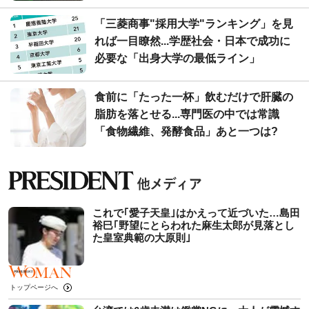
「三菱商事"採用大学"ランキング」を見
れば一目瞭然...学歴社会・日本で成功に
必要な「出身大学の最低ライン」
食前に「たった一杯」飲むだけで肝臓の
脂肪を落とせる...専門医の中では常識
「食物繊維、発酵食品」あと一つは?
これで｢愛子天皇｣はかえって近づいた…島田
裕巳｢野望にとらわれた麻生太郎が見落とし
た皇室典範の大原則｣
トップページへ