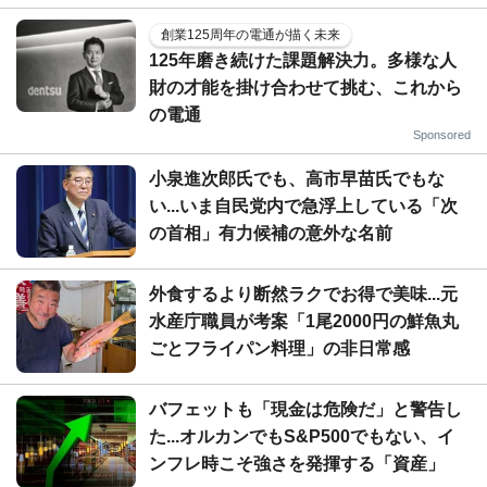
創業125周年の電通が描く未来
125年磨き続けた課題解決力。多様な人
財の才能を掛け合わせて挑む、これから
の電通
Sponsored
小泉進次郎氏でも、高市早苗氏でもな
い...いま自民党内で急浮上している「次
の首相」有力候補の意外な名前
外食するより断然ラクでお得で美味...元
水産庁職員が考案「1尾2000円の鮮魚丸
ごとフライパン料理」の非日常感
バフェットも「現金は危険だ」と警告し
た...オルカンでもS&P500でもない、イ
ンフレ時こそ強さを発揮する「資産」