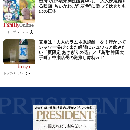
台湾では6歳未満は鑑賞NGに…大人が震撼す
る映画｢ちいかわ｣が"灰色"に塗って伏せたも
のの正体
トップページへ
真夏は「大人のラムネ系焼酎」を！汗かいて
シャワー浴びて出た瞬間にシュワっと飲みた
い「夏限定 あさぎりの花」／「鳥酎 神田大
手町」中瀬店長の激推し銘柄vol.1
トップページへ