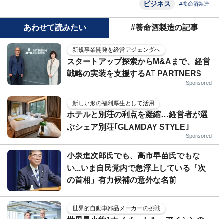
ビジネス
#養命酒製造
あわせて読みたい
#養命酒製造の記事
新規事業開発を経営アジェンダへ
スタートアップ探索からM&Aまで、経営
戦略の実装を支援するAT PARTNERS
Sponsored
新しい形の福利厚生として活用
ホテルと別荘の利点を凝縮…経営者が選
ぶシェア別荘｢GLAMDAY STYLE｣
Sponsored
小泉進次郎氏でも、高市早苗氏でもな
い...いま自民党内で急浮上している「次
の首相」有力候補の意外な名前
世界的自動車部品メーカーの挑戦