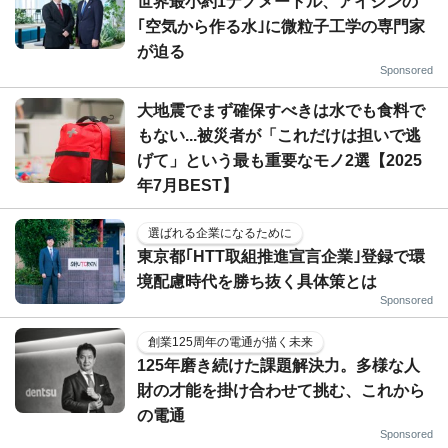
世界最小約1ナノメートル、アイシンの
｢空気から作る水｣に微粒子工学の専門家
が迫る
Sponsored
大地震でまず確保すべきは水でも食料で
もない...被災者が「これだけは担いで逃
げて」という最も重要なモノ2選【2025
年7月BEST】
選ばれる企業になるために
東京都｢HTT取組推進宣言企業｣登録で環
境配慮時代を勝ち抜く具体策とは
Sponsored
創業125周年の電通が描く未来
125年磨き続けた課題解決力。多様な人
財の才能を掛け合わせて挑む、これから
の電通
Sponsored