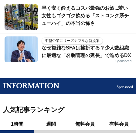
早く安く酔えるコスパ最強のお酒...若い
女性もゴクゴク飲める「ストロング系チ
ューハイ」の本当の怖さ
中堅企業にリーズナブルな新提案
なぜ複雑なSFAは挫折する？少人数組織
に最適な「名刺管理の延長」で進めるDX
Sponsored
INFORMATION
Sponsored
人気記事ランキング
1時間
週間
無料会員
有料会員