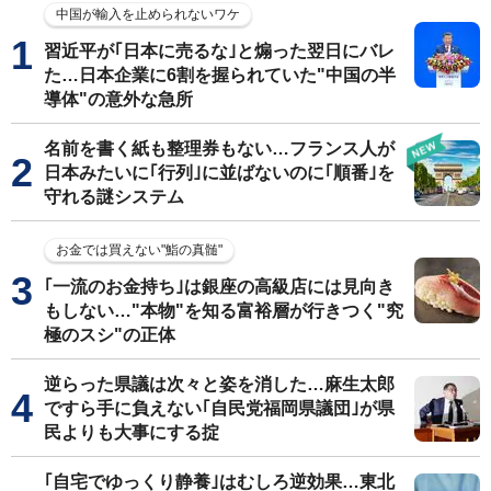
中国が輸入を止められないワケ
習近平が｢日本に売るな｣と煽った翌日にバレ
た…日本企業に6割を握られていた"中国の半
導体"の意外な急所
名前を書く紙も整理券もない…フランス人が
日本みたいに｢行列｣に並ばないのに｢順番｣を
守れる謎システム
お金では買えない"鮨の真髄"
｢一流のお金持ち｣は銀座の高級店には見向き
もしない…"本物"を知る富裕層が行きつく"究
極のスシ"の正体
逆らった県議は次々と姿を消した…麻生太郎
ですら手に負えない｢自民党福岡県議団｣が県
民よりも大事にする掟
｢自宅でゆっくり静養｣はむしろ逆効果…東北