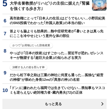
大学名誉教授がリハビリの主役に据えた｢腎臓
を強くする歩き方｣
高市政権にとって｢日本人の生活｣はどうでもいい…小野田紀美
のSNS投稿でわかった｢外国人政策｣の本当の狙い
首よりも脇よりも効果的…熱中症研究者が｢暑いときは真っ先
にここを冷やせ｣という意外な体の部位
かつて｢お荷物｣だった防衛産業
やっぱり｢日本の技術｣はすごかった…習近平が恐れ､ゼレンス
キーが熱望する｢超巨大企業｣の知られざる実力
決断する人の道を照らす神
だから松下幸之助は三重の神社に何度も通った…孤独な"経営
の神様"が崇めた身長12mの｢異形の神｣の名前
｢ドン｣に嫌われたら福岡では生きていけない…県知事もマスコ
ミも逆らえない絶対権力者･藏内勇夫(72)の正体
もっと見る